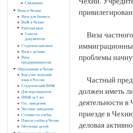
Чехии. Учредите
Связанные
привилегированн
Визы в Чехию
Виза для бизнеса
ВнЖ в Чехии
Рабочая виза
Виза частного 
Список
документов
иммиграционным
Студенческая виза
Виза с детьми
проблемы начнут
Виза
предпринимателя
Образование в Чехии
Как учат чешский
Частный предп
язык в России
Студенческий ВНЖ
должен иметь л
Для нерезидентов
ПМЖ за 5 лет
деятельности в 
Гос. заведения
Частные заведения
приезде в Чехию
Стоимость учёбы
Плюсы учёбы в Чехии
деловая активн
Обучение детей