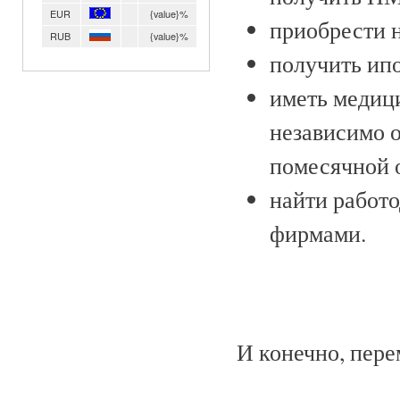
EUR
{value}%
приобрести 
RUB
{value}%
получить ип
иметь медиц
независимо о
помесячной 
найти работо
фирмами.
И конечно, пере