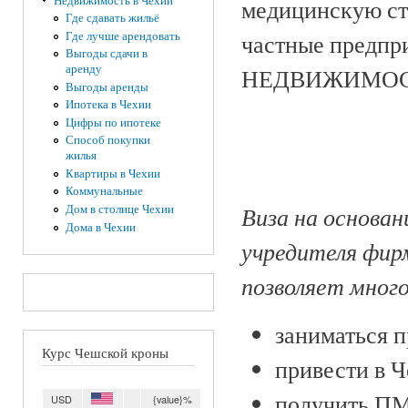
Недвижимость в Чехии
медицинскую стр
Где сдавать жильё
Где лучше арендовать
частные предп
Выгоды сдачи в
аренду
НЕДВИЖИМОС
Выгоды аренды
Ипотека в Чехии
Цифры по ипотеке
Способ покупки
жилья
Квартиры в Чехии
Коммунальные
Виза на основан
Дом в столице Чехии
Дома в Чехии
учредителя фирм
позволяет много
заниматься 
Курс Чешской кроны
привести в Ч
получить ПМ
USD
{value}%