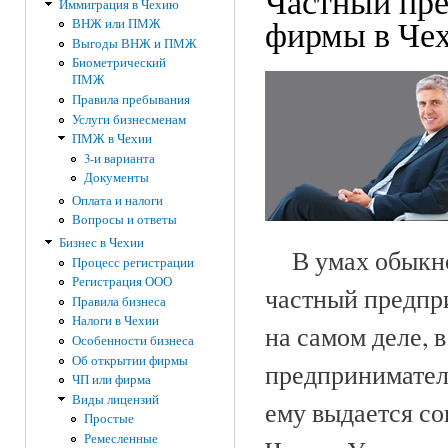
Частный пре
Иммиграция в Чехию
фирмы в Че
ВНЖ или ПМЖ
Выгоды ВНЖ и ПМЖ
Биометрический
ПМЖ
Правила пребывания
Услуги бизнесменам
ПМЖ в Чехии
3-и варианта
Документы
Оплата и налоги
Вопросы и ответы
Бизнес в Чехии
В умах обыкнов
Процесс регистрации
Регистрация ООО
частный предпри
Правила бизнеса
Налоги в Чехии
на самом деле, 
Особенности бизнеса
Об открытии фирмы
предпринимател
ЧП или фирма
Виды лицензий
ему выдается со
Простые
Ремесленные