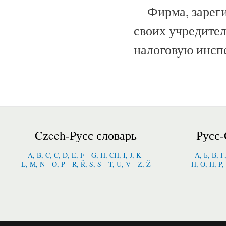
Фирма, зарегис
своих учредител
налоговую инсп
Czech-Русс словарь
Русс-
A, B, C, Č, D, E, F
G, H, CH, I, J, K
А, Б, В, Г
L, M, N
O, P
R, Ř, S, Š
T, U, V
Z, Ž
Н, О, П, P,