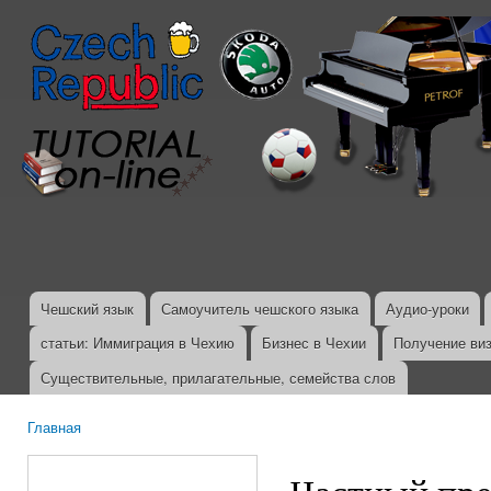
Пер
ос
со
Чешский язык
Самоучитель чешского языка
Аудио-уроки
Главное меню
статьи: Иммиграция в Чехию
Бизнес в Чехии
Получение ви
Существительные, прилагательные, семейства слов
Главная
Вы здесь