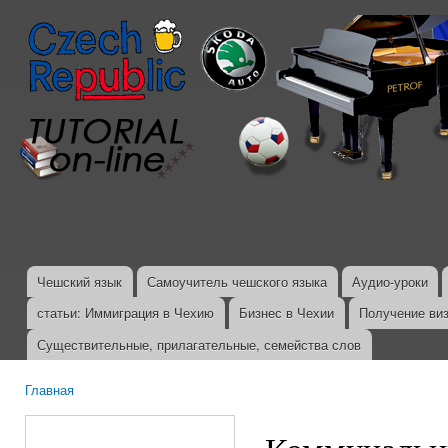
Пер
ос
со
Чешский язык
Самоучитель чешского языка
Аудио-уроки
Главное меню
статьи: Иммиграция в Чехию
Бизнес в Чехии
Получение ви
Существительные, прилагательные, семейства слов
Главная
Вы здесь