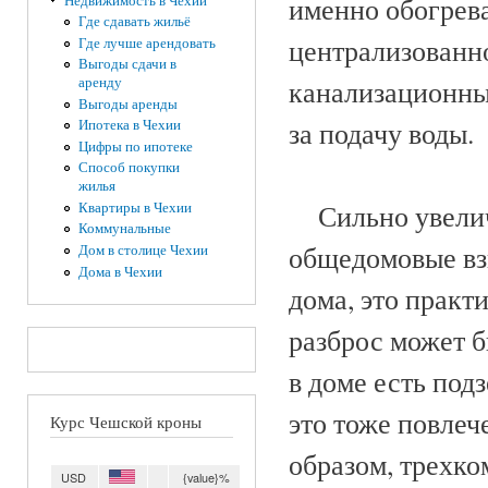
именно обогрева
Недвижимость в Чехии
Где сдавать жильё
централизованно
Где лучше арендовать
Выгоды сдачи в
аренду
канализационных
Выгоды аренды
за подачу воды.
Ипотека в Чехии
Цифры по ипотеке
Способ покупки
жилья
Сильно увелич
Квартиры в Чехии
Коммунальные
общедомовые вз
Дом в столице Чехии
Дома в Чехии
дома, это практ
разброс может б
в доме есть под
это тоже повлеч
Курс Чешской кроны
образом, трехко
USD
{value}%