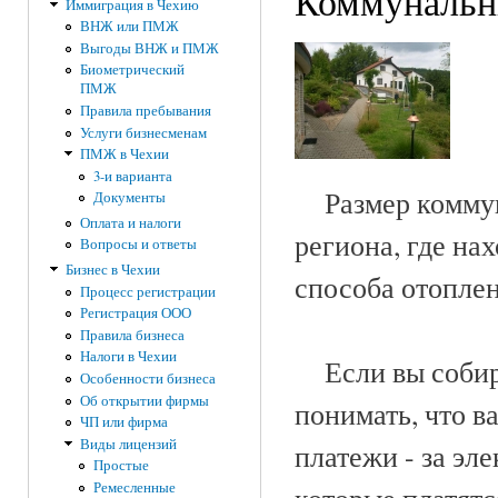
Коммунальн
Иммиграция в Чехию
ВНЖ или ПМЖ
Выгоды ВНЖ и ПМЖ
Биометрический
ПМЖ
Правила пребывания
Услуги бизнесменам
ПМЖ в Чехии
3-и варианта
Размер коммуна
Документы
Оплата и налоги
региона, где на
Вопросы и ответы
Бизнес в Чехии
способа отоплен
Процесс регистрации
Регистрация ООО
Правила бизнеса
Налоги в Чехии
Если вы собира
Особенности бизнеса
Об открытии фирмы
понимать, что 
ЧП или фирма
Виды лицензий
платежи - за эле
Простые
Ремесленные