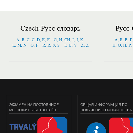
Czech-Русс словарь
Русс-
A, B, C, Č, D, E, F
G, H, CH, I, J, K
А, Б, В, Г
L, M, N
O, P
R, Ř, S, Š
T, U, V
Z, Ž
Н, О, П, P,
ЭКЗАМЕН НА ПОСТОЯННОЕ
ОБЩАЯ ИНФОРМАЦИЯ ПО
МЕСТОЖИТЕЛЬСТВО В ČR
ПОЛУЧЕНИЮ ГРАЖДАНСТВА