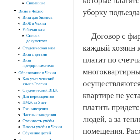
которые платятс
Связанные
уборку подъезда
Визы в Чехию
Виза для бизнеса
ВнЖ в Чехии
Рабочая виза
Договор с фирм
Список
документов
каждый хозяин к
Студенческая виза
Виза с детьми
платит по счетч
Виза
предпринимателя
многоквартирны
Образование в Чехии
Как учат чешский
осуществляются
язык в России
Студенческий ВНЖ
квартире не уст
Для нерезидентов
ПМЖ за 5 лет
платить придетс
Гос. заведения
Частные заведения
людей, а за теп
Стоимость учёбы
Плюсы учёбы в Чехии
помещения. Расх
Обучение детей