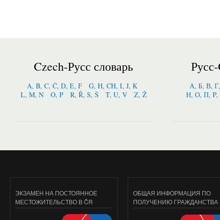
Czech-Русс словарь
Русс-
A, B, C, Č, D, E, F
G, H, CH, I, J, K
А, Б, В, Г
L, M, N
O, P
R, Ř, S, Š
T, U, V
Z, Ž
Н, О, П, P,
ЭКЗАМЕН НА ПОСТОЯННОЕ
ОБЩАЯ ИНФОРМАЦИЯ ПО
МЕСТОЖИТЕЛЬСТВО В ČR
ПОЛУЧЕНИЮ ГРАЖДАНСТВА