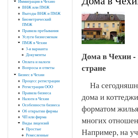
Дома в Чехи
Иммиграция в Чехию
ВНЖ или ПМЖ
Выгоды ВНЖ и ПМЖ
Биометрический
ПМЖ
Правила пребывания
Услуги бизнесменам
ПМЖ в Чехии
3-и варианта
Дома в Чехии -
Документы
Оплата и налоги
стране
Вопросы и ответы
Бизнес в Чехии
Процесс регистрации
На сегодняшний
Регистрация ООО
Правила бизнеса
дома и коттедж
Налоги в Чехии
Особенности бизнеса
форматом жилья
Об открытии фирмы
ЧП или фирма
многих отношени
Виды лицензий
Простые
Например, на у
Ремесленные