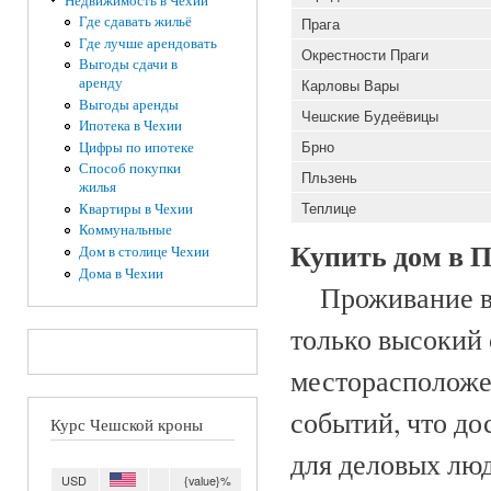
Недвижимость в Чехии
Где сдавать жильё
Прага
Где лучше арендовать
Окрестности Праги
Выгоды сдачи в
аренду
Карловы Вары
Выгоды аренды
Чешские Будеёвицы
Ипотека в Чехии
Брно
Цифры по ипотеке
Способ покупки
Пльзень
жилья
Теплице
Квартиры в Чехии
Коммунальные
Купить дом в П
Дом в столице Чехии
Дома в Чехии
Проживание в г
только высокий 
месторасположе
событий, что до
Курс Чешской кроны
для деловых люд
USD
{value}%