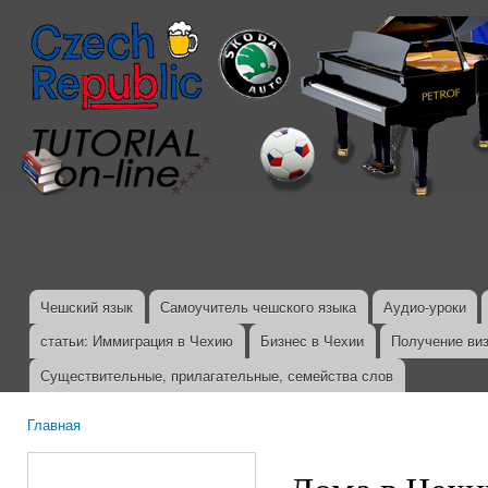
Пер
ос
со
Чешский язык
Самоучитель чешского языка
Аудио-уроки
Главное меню
статьи: Иммиграция в Чехию
Бизнес в Чехии
Получение ви
Существительные, прилагательные, семейства слов
Главная
Вы здесь