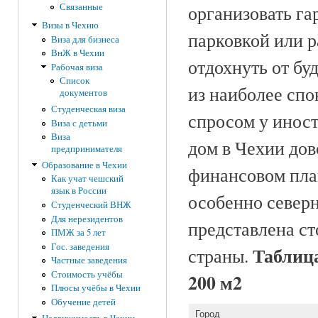
Связанные
организовать га
Визы в Чехию
парковкой или р
Виза для бизнеса
ВнЖ в Чехии
отдохнуть от бу
Рабочая виза
Список
из наиболее спо
документов
Студенческая виза
спросом у иност
Виза с детьми
Виза
дом в Чехии дов
предпринимателя
Образование в Чехии
финансовом пла
Как учат чешский
язык в России
особенно север
Студенческий ВНЖ
Для нерезидентов
представлена ст
ПМЖ за 5 лет
Гос. заведения
Таблица
страны.
Частные заведения
Стоимость учёбы
200 м2
Плюсы учёбы в Чехии
Обучение детей
Город