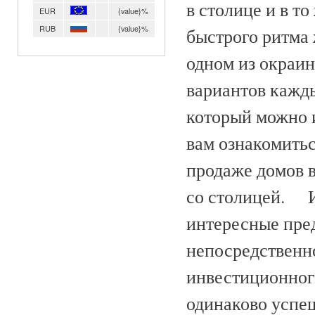
в столице и в т
EUR
{value}%
RUB
{value}%
быстрого ритма 
одном из окраин
вариантов кажды
который можно 
вам ознакомить
продаже домов в
со столицей. И 
интересные пре
непосредственно
инвестиционног
одинаково успе