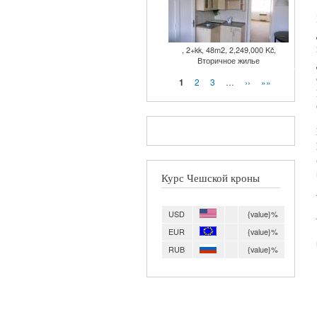
, 2+kk, 48m2, 2,249,000 Kč,
Вторичное жилье
Страницы
2
3
…
››
»»
1
Курс Чешской кроны
USD
{value}%
EUR
{value}%
RUB
{value}%