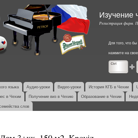
Перейти к
основному
Изучение 
содержанию
Регистрация фирм. 
Для того, что б
нажмите на свое
ого языка
Аудио-уроки
Видео-уроки
История КГБ в Чехии
нес в Чехии
Получение виз в Чехию
Образование в Чехии
Недв
семейства слов
Дом 3+кк, 150 м2, Knoviz