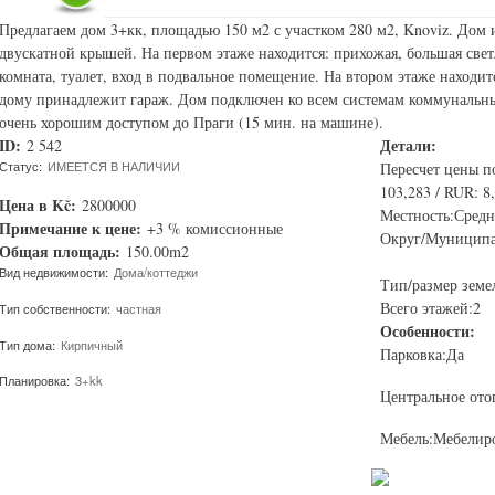
Предлагаем дом 3+кк, площадью 150 м2 с участком 280 м2, Knoviz. Дом и
двускатной крышей. На первом этаже находится: прихожая, большая светл
комната, туалет, вход в подвальное помещение. На втором этаже находи
дому принадлежит гараж. Дом подключен ко всем системам коммунальных
очень хорошим доступом до Праги (15 мин. на машине).
ID:
Детали:
2 542
Статус:
ИМЕЕТСЯ В НАЛИЧИИ
Пересчет цены п
103,283 / RUR: 8
Цена в Kč:
2800000
Местность:Сред
Примечание к цене:
+3 % комиссионные
Округ/Муниципа
Общая площадь:
150.00m2
Вид недвижимости:
Дома/коттеджи
Тип/размер земел
Всего этажей:2
Тип собственности:
частная
Особенности:
Тип дома:
Кирпичный
Парковка:Да
Планировка:
3+kk
Центральное ото
Мебель:Мебелир