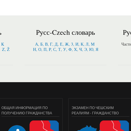
ь
Русс-Czech словарь
Ру
, K
А, Б, В, Г, Д, Е, Ж, 3, И, К, Л, M
Част
Z, Ž
Н, О, П, P, С, Т, У, Ф, X, Ч, Э, Ю, Я
ОБЩАЯ ИНФОРМАЦИЯ ПО
ЭКЗАМЕН ПО ЧЕШСКИМ
ПОЛУЧЕНИЮ ГРАЖДАНСТВА
РЕАЛИЯМ - ГРАЖДАНСТВО