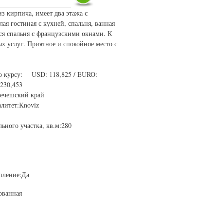
з кирпича, имеет два этажа с
ая гостиная с кухней, спальня, ванная
тся спальня с французскими окнами. К
 услуг. Приятное и спокойное место с
о курсу: USD: 118,825 / EURO:
,230,453
нечешский край
литет:Knoviz
ьного участка, кв.м:280
пление:Да
ованная