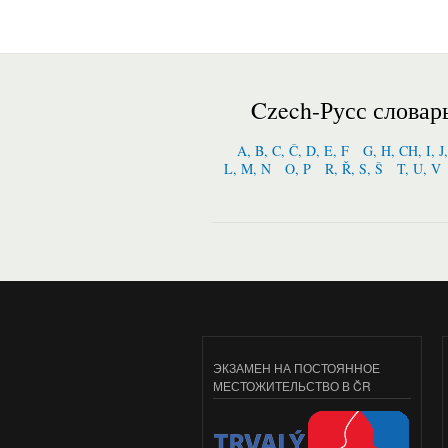
Czech-Русс словар
A, B, C, Č, D, E, F
G, H, CH, I, J
L, M, N
O, P
R, Ř, S, Š
T, U, V
ЭКЗАМЕН НА ПОСТОЯННОЕ
МЕСТОЖИТЕЛЬСТВО В ČR