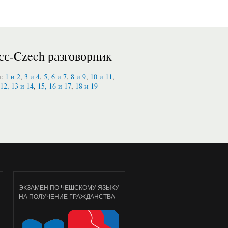
сс-Czech разговорник
и:
1 и 2
,
3 и 4
,
5, 6 и 7
,
8 и 9
,
10 и 11
,
12, 13 и 14
,
15, 16 и 17
,
18 и 19
ЭКЗАМЕН ПО ЧЕШСКОМУ ЯЗЫКУ
НА ПОЛУЧЕНИЕ ГРАЖДАНСТВА