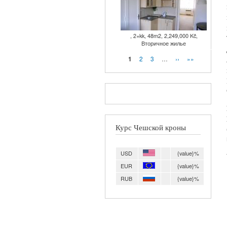
, 2+kk, 48m2, 2,249,000 Kč,
Вторичное жилье
Страницы
2
3
…
››
»»
1
Курс Чешской кроны
USD
{value}%
EUR
{value}%
RUB
{value}%