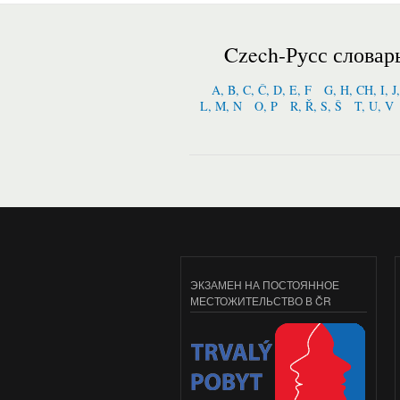
Czech-Русс словар
A, B, C, Č, D, E, F
G, H, CH, I, J
L, M, N
O, P
R, Ř, S, Š
T, U, V
ЭКЗАМЕН НА ПОСТОЯННОЕ
МЕСТОЖИТЕЛЬСТВО В ČR