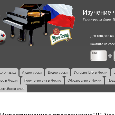
Перейти к
основному
Изучение 
содержанию
Регистрация фирм. 
Для того, что б
нажмите на свое
ого языка
Аудио-уроки
Видео-уроки
История КГБ в Чехии
нес в Чехии
Получение виз в Чехию
Образование в Чехии
Недв
семейства слов
Инвестиционное предложение!!!! Уса