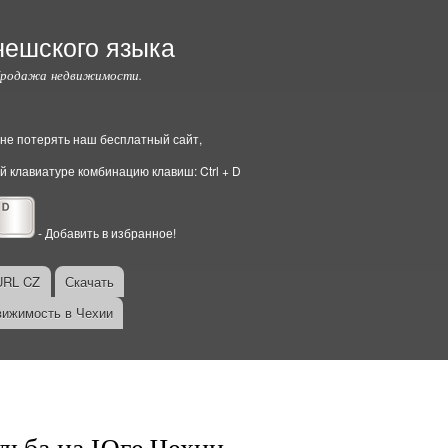
чешского языка
Продажа недвижимости.
ы не потерять наш бесплатный сайт,
й клавиатуре комбинацию клавиш: Ctrl + D
- Добавить в избранное!
URL CZ
Скачать
ижимость в Чехии
дьба на Юге Чехии