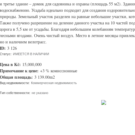
и третье здание – домик для садовника и охраны (площадь 55 м2). Здани
водоснабжению. Усадьба идеально подходит для создания оздоровительн
природы. Земельный участок разделен на равные небольшие участки, ко
Также получено разрешение на деление данного участка на 10 частей п
дорога в 5,5 км от усадьбы. Благодаря небольшим колебаниям температур
лесными ягодами. Очень чистый воздух. Место в летние месяцы привлека
но и наличием велотрасс.
ID:
3 126
Статус:
ИМЕЕТСЯ В НАЛИЧИИ
Цена в Kč:
15,000,000
Примечание к цене:
+3 % комиссионные
Общая площадь:
3 139.00m2
Вид недвижимости:
Коммерческая недвижимость
Тип собственности:
не указано