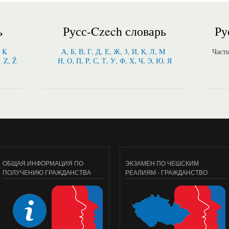
ь
Русс-Czech словарь
Ру
, K
А, Б, В, Г, Д, Е, Ж, 3, И, К, Л, M
Част
Z, Ž
Н, О, П, P, С, Т, У, Ф, X, Ч, Э, Ю, Я
ОБЩАЯ ИНФОРМАЦИЯ ПО
ЭКЗАМЕН ПО ЧЕШСКИМ
ПОЛУЧЕНИЮ ГРАЖДАНСТВА
РЕАЛИЯМ - ГРАЖДАНСТВО