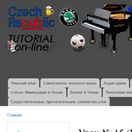
Пер
ос
со
Чешский язык
Самоучитель чешского языка
Аудио-уроки
Главное меню
статьи: Иммиграция в Чехию
Бизнес в Чехии
Получение ви
Существительные, прилагательные, семейства слов
Главная
Вы здесь