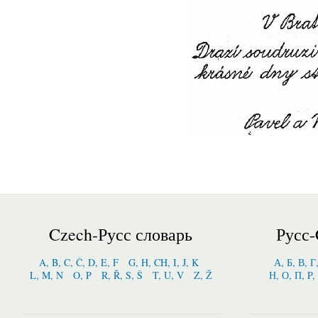
Czech-Русс словарь
Русс-
A, B, C, Č, D, E, F
G, H, CH, I, J, K
А, Б, В, Г
L, M, N
O, P
R, Ř, S, Š
T, U, V
Z, Ž
Н, О, П, P,