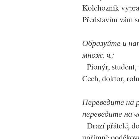
Kolchozník vyprav
Představím vám s
Образуйте и на
множ. ч.:
Pionýr, student, 
Cech, doktor, roln
Переведите на р
переведите на ч
Drazí přátelé, d
upřímně poděkoval