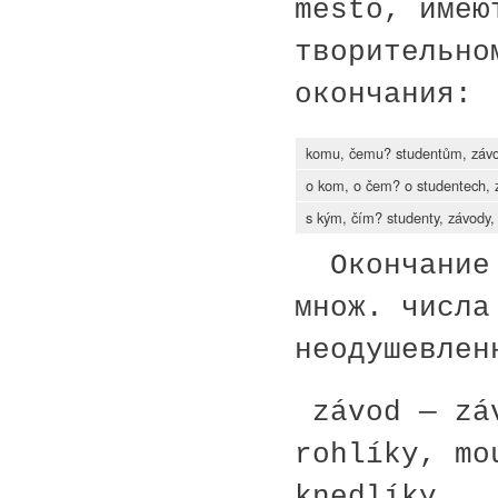
město, имею
творительно
окончания:
komu, čemu? studentům, zá
o kom, o čem? o studentech,
s kým, čím? studenty, závody
Окончание 
множ. числа
неодушевлен
závod — záv
rohlíky, mo
knedlíky.