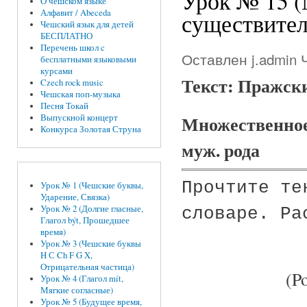
Урок № 15 (
О чешском языке
Алфавит / Abeceda
существите
Чешский язык для детей
БЕСПЛАТНО
Перечень школ c
Оставлен
j.admin
Ч
бесплатными языковыми
курсами
Текст: Пражск
Czech rock music
Чешская поп-музыка
Песня Токай
Множественное
Выпускной концерт
Конкурса Золотая Струна
муж. рода
Прочтите те
Урок № 1 (Чешские буквы,
Ударение, Связка)
Урок № 2 (Долгие гласные,
словаре. Ра
Глагол být, Прошедшее
время)
Урок № 3 (Чешские буквы
H С Ch F G X,
Отрицательная частица)
(Po
Урок № 4 (Глагол mít,
Мягкие согласные)
Урок № 5 (Будущее время,