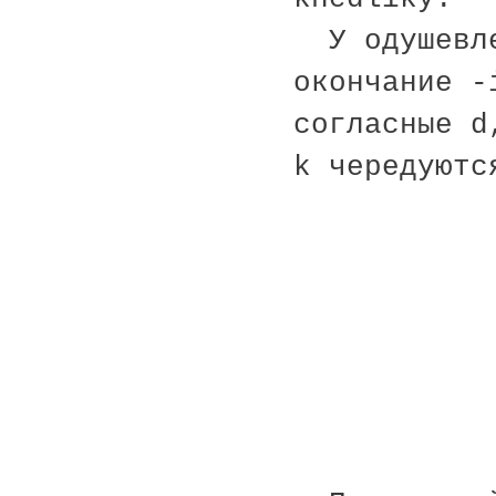
У одушевле
окончание -
согласные d
k чередуютс