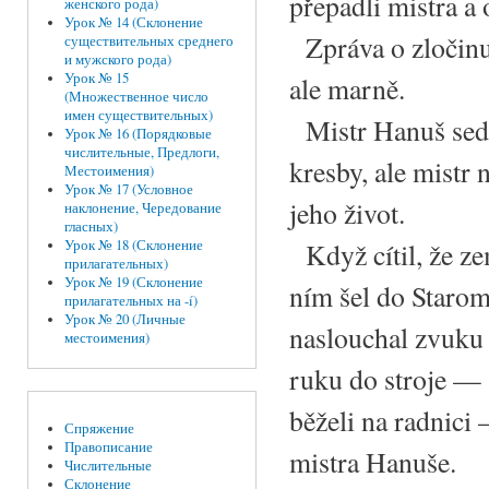
přepadli mistra a 
женского рода)
Урок № 14 (Склонение
Zpráva o zločinu 
существительных среднего
и мужского рода)
Урок № 15
ale marně.
(Множественное число
имен существительных)
Mistr Hanuš seděl
Урок № 16 (Порядковые
числительные, Предлоги,
kresby, ale mistr 
Местоимения)
Урок № 17 (Условное
jeho život.
наклонение, Чередование
гласных)
Když cítil, že ze
Урок № 18 (Склонение
прилагательных)
Урок № 19 (Склонение
ním šel do Staromě
прилагательных на -í)
Урок № 20 (Личные
naslouchal zvuku h
местоимения)
ruku do stroje — 
běželi na radnici 
Спряжение
Правописание
mistra Hanuše.
Числительные
Склонение