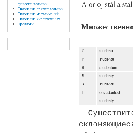
A orloj stál a stá
существительных
Склонение прилагательных
Склонение местоимений
Склонение числительных
Множественно
Предлоги
И.
studenti
Р.
studentů
Д.
studentům
В.
studenty
З.
studenti!
П.
o studentech
Т.
studenty
Существите
склоняющиес