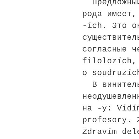
Предложный
рода имеет,
-ích. Это о
существител
согласные ч
filolozích,
о soudruzíc
В винитель
неодушевлен
на -у: Vidí
profesory. 
Zdravím del