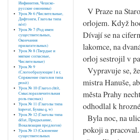
Инфинитив, Чешско-
V Praze na Staro
русские омонимы)
Урок № 6 (Числительные,
Дифтонги, Глаголы типа
orlojem. Když hod
nést)
Урок № 7 (Род имен
Dívají se na cifer
существительных,
Окончания
lakomce, na dvaná
прилагательных)
Урок № 8 (Твердые и
orloj sestrojil v 
мягкие согласные,
Числительные)
Урок № 9
Vypravuje se, že 
(Слогообразующие l и r,
Спряжение глаголов типа
mistra Hanuše, ab
prosit)
Урок № 10 (Глагол chtít,
města Prahy nechtě
Смыслоразличительная
роль гласных)
odhodlal k hrozn
Урок № 11 (Глаголы типа
kupovat, Буквы q, w)
Урок № 12 (Глаголы типа
Byla noc, na ulic
dělat, Придыхание,
Вокализация предлогов)
pokoji a pracoval.
Урок № 13 (Склонение
существительных