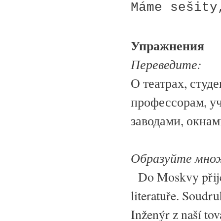
Máme sešity
Упражнения
Переведите:
О театрах, студе
профессорам, уч
заводами, окнам
Образуйте множ
Do Moskvy přijel
literatuře. Soudru
Inženýr z naší tov