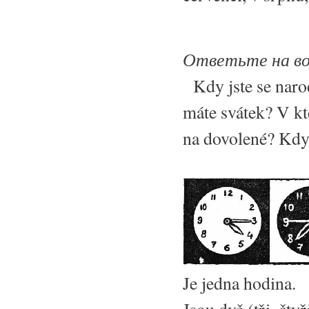
Ответьте на в
Kdy jste se naro
máte svátek? V kte
na dovolené? Kdy 
Je jedna hodina.