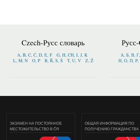
Czech-Русс словарь
Русс-
A, B, C, Č, D, E, F
G, H, CH, I, J, K
А, Б, В, Г
L, M, N
O, P
R, Ř, S, Š
T, U, V
Z, Ž
Н, О, П, P,
ЭКЗАМЕН НА ПОСТОЯННОЕ
ОБЩАЯ ИНФОРМАЦИЯ ПО
МЕСТОЖИТЕЛЬСТВО В ČR
ПОЛУЧЕНИЮ ГРАЖДАНСТВА