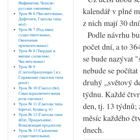
Инфинитив, Чешско-
kalendář v plné m
русские омонимы)
Урок № 6 (Числительные,
Дифтонги, Глаголы типа
z nich mají 30 dní
nést)
Урок № 7 (Род имен
Podle návrhu bud
существительных,
Окончания
počet dní, a to 36
прилагательных)
Урок № 8 (Твердые и
se bude nazývat 
мягкие согласные,
Числительные)
Урок № 9
nebude se počítat
(Слогообразующие l и r,
Спряжение глаголов типа
druhý ,,světový de
prosit)
Урок № 10 (Глагол chtít,
týdnu. Každé čtvr
Смыслоразличительная
роль гласных)
den, tj. 13 týdnů;
Урок № 11 (Глаголы типа
kupovat, Буквы q, w)
Урок № 12 (Глаголы типа
měsíc každého čtv
dělat, Придыхание,
Вокализация предлогов)
dnech.
Урок № 13 (Склонение
существительных