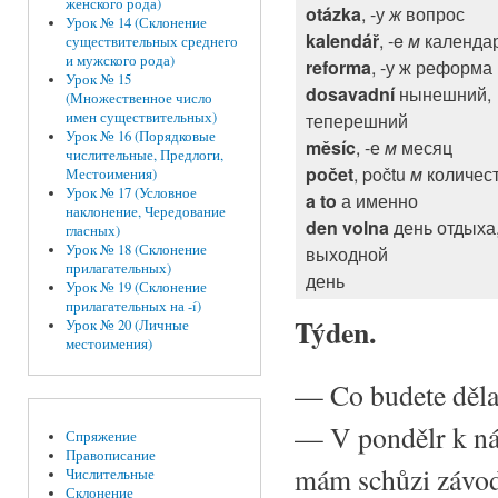
женского рода)
otázka
, -у
ж
вопрос
Урок № 14 (Склонение
kalendář
, -e
м
календа
существительных среднего
и мужского рода)
reforma
, -у ж реформа
Урок № 15
dosavadní
нынешний,
(Множественное число
теперешний
имен существительных)
Урок № 16 (Порядковые
měsíc
, -е
м
месяц
числительные, Предлоги,
počet
, počtu
м
количес
Местоимения)
Урок № 17 (Условное
a to
а именно
наклонение, Чередование
den volna
день отдыха
гласных)
Урок № 18 (Склонение
выходной
прилагательных)
день
Урок № 19 (Склонение
прилагательных на -í)
Týden.
Урок № 20 (Личные
местоимения)
—
Co budete děla
—
V pondělr k ná
Спряжение
Правописание
mám schůzi závodn
Числительные
Склонение