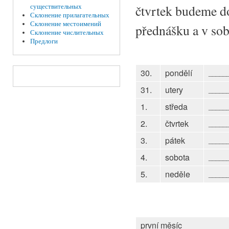
существительных
čtvrtek budeme d
Склонение прилагательных
Склонение местоимений
přednášku a v sob
Склонение числительных
Предлоги
30.
pondělí
_____
31.
utery
_____
1.
středa
_____
2.
čtvrtek
_____
3.
pátek
_____
4.
sobota
_____
5.
neděle
_____
první měsíc