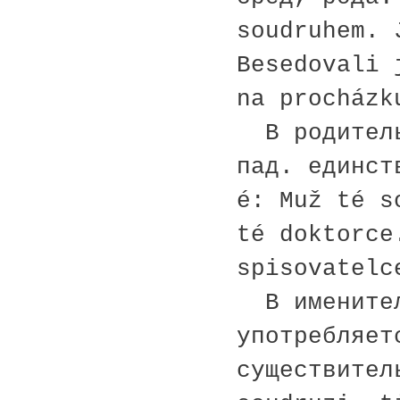
soudruhem. 
Besedovali 
na procházk
В родитель
пад. единст
é: Muž té s
té doktorce
spisovatelc
В именител
употребляет
существител