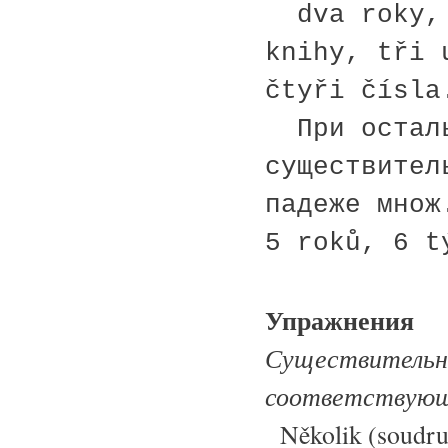
dva roky, 
knihy, tři 
čtyři čísla
При осталь
существител
падеже множ
5 roků, 6 t
Упражнения
Существительны
соответствующи
Několik (soudruh,