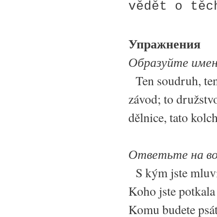
vědět o těc
Упражнения
Образуйте имен
Ten soudruh, ten 
závod; to družstvo
dělnice, tato kolc
Ответьте на в
S kým jste mluvila
Koho jste potkala 
Komu budete psát 