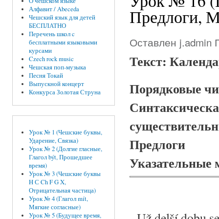
Урок № 16 (
О чешском языке
Алфавит / Abeceda
Предлоги, 
Чешский язык для детей
БЕСПЛАТНО
Перечень школ c
Оставлен
j.admin
П
бесплатными языковыми
курсами
Текст: Календ
Czech rock music
Чешская поп-музыка
Песня Токай
Порядковые ч
Выпускной концерт
Конкурса Золотая Струна
Синтаксическа
существитель
Урок № 1 (Чешские буквы,
Предлоги
Ударение, Связка)
Урок № 2 (Долгие гласные,
Глагол být, Прошедшее
Указательные 
время)
Урок № 3 (Чешские буквы
H С Ch F G X,
Отрицательная частица)
Урок № 4 (Глагол mít,
Мягкие согласные)
Už delší dobu se
Урок № 5 (Будущее время,