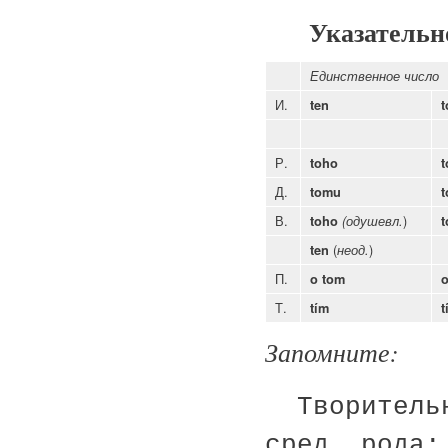
Указательное
Единственное число
И.
ten
t
Р.
toho
t
Д.
tomu
В.
)
toho
(одушевл.
t
(
)
ten
неод.
П.
o tom
o
Т.
tím
t
Запомните:
Творительн
сред, рода: