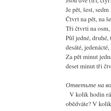
Jsou dvě (tři, čtyř
Je pět, šest, sedm 
Čtvrt na pět, na še
Tři čtvrti na osm, 
Půl jedné, druhé, t
desáté, jedenácté
Za pět minut jedna
deset minut tři čtv
Ответьте на в
V kolik hodin rá
obědváte? V kolik