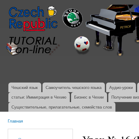
Пер
ос
со
Чешский язык
Самоучитель чешского языка
Аудио-уроки
Главное меню
статьи: Иммиграция в Чехию
Бизнес в Чехии
Получение ви
Существительные, прилагательные, семейства слов
Главная
Вы здесь