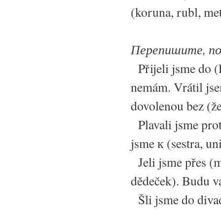
(koruna, rubl, met
Перепишите, под
Přijeli jsme do (
nemám. Vrátil jse
dovolenou bez (žen
Plavali jsme proti
jsme к (sestra, uni
Jeli jsme přes (m
dědeček). Budu vá
Šli jsme do divad