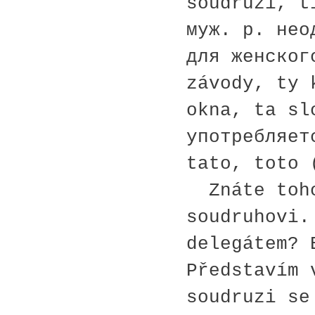
soudruzi, t
муж. р. нео
для женског
závody, ty 
okna, ta sl
употребляет
tato, toto 
Znáte toho
soudruhovi.
delegátem? 
Představím 
soudruzi se