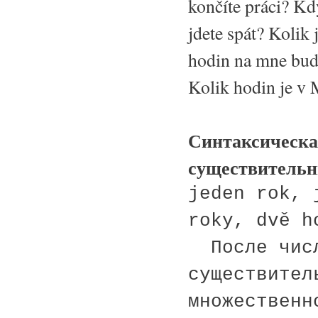
končíte práci? Kd
jdete spát? Kolik
hodin na mne bud
Kolik hodin je v 
Синтаксическа
существитель
jeden rok, 
roky, dvě h
После числ
существител
множественн