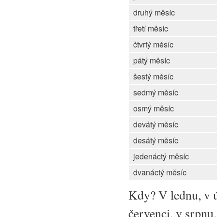
druhý měsíc
třetí měsíc
čtvrtý měsíc
pátý měsíc
šestý měsíc
sedmý měsíc
osmý měsíc
devátý měsíc
desátý měsíc
jedenáctý měsíc
dvanáctý měsíc
Kdy? V lednu, v ú
červenci, v srpnu, 