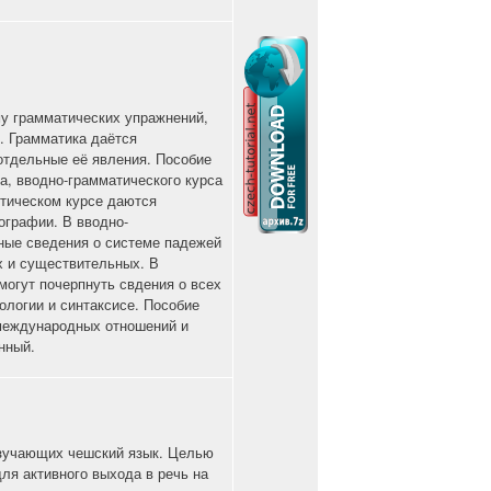
му грамматических упражнений,
. Грамматика даётся
отдельные её явления. Пособие
са, вводно-грамматического курса
етическом курсе даются
ографии. В вводно-
ные сведения о системе падежей
х и существительных. В
огут почерпнуть свдения о всех
логии и синтаксисе. Пособие
международных отношений и
нный.
изучающих чешский язык. Целью
ля активного выхода в речь на