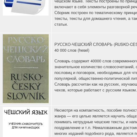
чешском языке. Тексты построены по принц
включают в себя элементы разговорной реч
Сборник построен по тематическому принци
тексты, тексты для домашнего чтения, а та
статьи.
РУССКО-ЧЕШСКИЙ СЛОВАРЬ (RUSKO-CES
40 000 слов (hesel)
Словарь содержит 40000 слов современного
значительное количество словосочетаний, 
пословиц и поговорок, необходимых для чт
популярной, общественно-политической ли
Словарь рассчитан как на русских, изучающ
чехов, которые работают с русским языком
Несмотря на компактность, пособие полнос
жанра — его целью является научить общат
понимать нетрудные чешские тексты, и нап
поздравление и т.п. Немаловажным достои
многих изданий подобного рода, является 