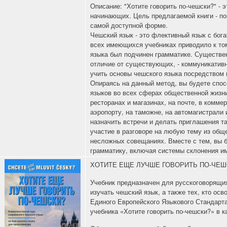
Описание: "Хотите говорить по-чешски?" - 
начинающих. Цель предлагаемой книги - по
самой доступной форме.
Чешский язык - это флективный язык с бога
всех имеющихся учебниках приводило к то
языка был подчинен грамматике. Существен
отличие от существующих, - коммуникативны
учить основы чешского языка посредством 
Опираясь на данный метод, вы будете спо
языков во всех сферах общественной жизни:
ресторанах и магазинах, на почте, в коммер
аэропорту, на таможне, на автомагистрали 
назначить встречи и делать приглашения та
участие в разговоре на любую тему из обще
несложных совещаниях. Вместе с тем, вы 
грамматику, включая системы склонения им
ХОТИТЕ ЕЩЕ ЛУЧШЕ ГОВОРИТЬ ПО-ЧЕШ
Учебник предназначен для русскоговорящ
изучать чешский язык, а также тех, кто осв
Единого Европейского Языкового Стандарт
учебника «Хотите говорить по-чешски?» в ка