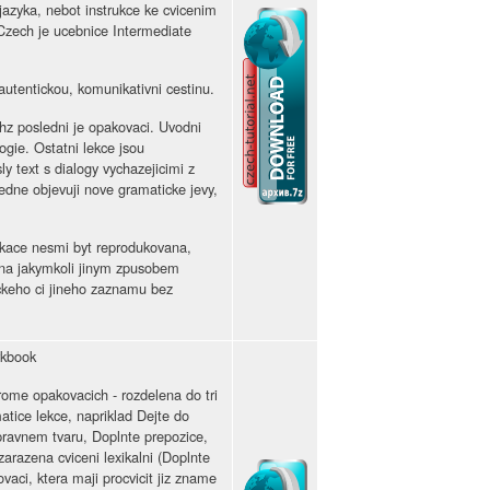
 jazyka, nebot instrukce ke cvicenim
Czech je ucebnice Intermediate
autentickou, komunikativni cestinu.
chz posledni je opakovaci. Uvodni
ogie. Ostatni lekce jsou
ly text s dialogy vychazejicimi z
ledne objevuji nove gramaticke jevy,
ikace nesmi byt reprodukovana,
na jakymkoli jinym zpusobem
ckeho ci jineho zaznamu bez
rkbook
rome opakovacich - rozdelena do tri
atice lekce, napriklad Dejte do
ravnem tvaru, Doplnte prepozice,
arazena cviceni lexikalni (Doplnte
aci, ktera maji procvicit jiz zname