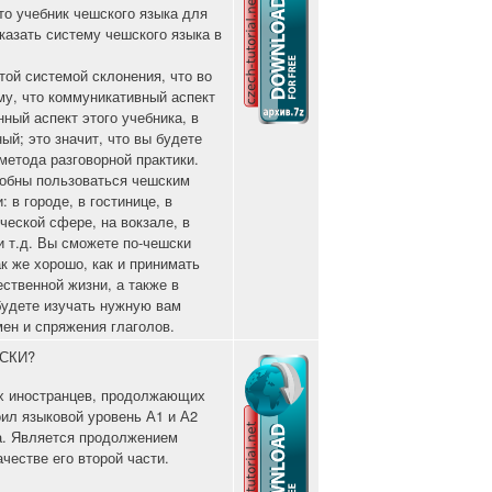
это учебник чешского языка для
казать систему чешского языка в
той системой склонения, что во
му, что коммуникативный аспект
ный аспект этого учебника, в
й; это значит, что вы будете
метода разговорной практики.
собны пользоваться чешским
 в городе, в гостинице, в
ческой сфере, на вокзале, в
и т.д. Вы сможете по-чешски
к же хорошо, как и принимать
ственной жизни, а также в
будете изучать нужную вам
ен и спряжения глаголов.
СКИ?
их иностранцев, продолжающих
оил языковой уровень А1 и А2
а. Является продолжением
честве его второй части.