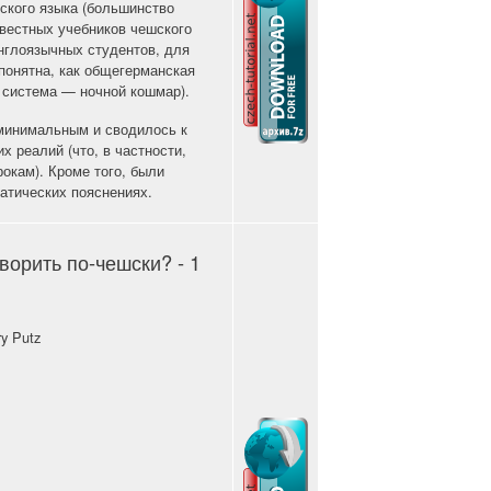
ского языка (большинство
вестных учебников чешского
нглоязычных студентов, для
понятна, как общегерманская
я система — ночной кошмар).
минимальным и сводилось к
 реалий (что, в частности,
рокам). Кроме того, были
атических пояснениях.
оворить по-чешски? - 1
ry Putz