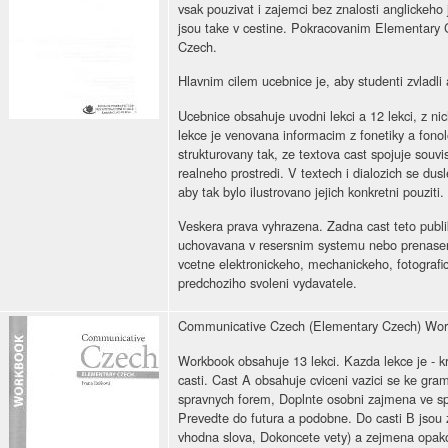
vsak pouzivat i zajemci bez znalosti anglickeho
jsou take v cestine. Pokracovanim Elementary 
Czech.
Hlavnim cilem ucebnice je, aby studenti zvladli 
Ucebnice obsahuje uvodni lekci a 12 lekci, z ni
lekce je venovana informacim z fonetiky a fonol
strukturovany tak, ze textova cast spojuje souvis
realneho prostredi. V textech i dialozich se dus
aby tak bylo ilustrovano jejich konkretni pouziti.
Veskera prava vyhrazena. Zadna cast teto publ
uchovavana v resersnim systemu nebo prenase
vcetne elektronickeho, mechanickeho, fotografi
predchoziho svoleni vydavatele.
Communicative Czech (Elementary Czech) Wo
Workbook obsahuje 13 lekci. Kazda lekce je - k
casti. Cast A obsahuje cviceni vazici se ke gram
spravnych forem, Doplnte osobni zajmena ve sp
Prevedte do futura a podobne. Do casti В jsou z
vhodna slova, Dokoncete vety) a zejmena opakov