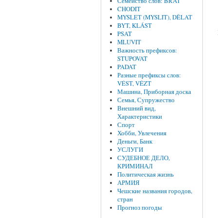
Семейство слов: BRAT
CHODIT
MYSLET (MYSLIT), DĚLAT
BYT, KLÁST
PSAT
MLUVIT
Важность префиксов:
STUPOVAT
PADAT
Разные префиксы слов:
VÉST, VÉZT
Машина, Приборная доска
Семья, Супружество
Внешний вид,
Характеристики
Спорт
Хобби, Увлечения
Деньги, Банк
УСЛУГИ
СУДЕБНОЕ ДЕЛО,
КРИМИНАЛ
Политическая жизнь
АРМИЯ
Чешские названия городов,
стран
Прогноз погоды