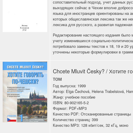
сопоставительный подход, учет данных рус
выходящих сейчас в Чехии вполне добросо
языка для иностранцев ориентированы на а
которых общеславянская лексика так же не
лексика для русского, а развитая падежна
Редактирование настоящего издания было 
учету изменившихся социально-политических
потребовало замены текстов к 18, 19 и 20 у
уточнены некоторые формулировки в грамм
Chcete Mluvit Česky? / Хотите г
том
Год выпуска: 1999
Автор: Elga Čechová, Helena Trabelsiová, Har
Жанр: учебное пособие
ISBN: 80-902165-5-2
Формат: PDF+MP3
Качество PDF: Отсканированные страницы
Количество страниц: 399
Качество MP3: 128 кбит/сек, 32 кГц, моно