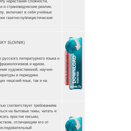
ипу нарастания сложности,
и и страноведческие реалии.
пу, включает в себя учебные
кже газетно-публицистические
KY SLOVNIK)
 русского литературного языка и
фразеологизмов и идиом,
ения художественной, научно-
тературы и периодики.
их чешский язык, так и на
.
тью соответствует требованиям
ься на бытовые темы, читать и
исать простое письмо,
нством, отличающим его от
последовательный