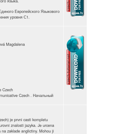
ого языка.
Единого Европейского Языкового
ения уровня С1.
rová Magdalena
e Czech
municative Czech . Начальный
ch) je prvni casti kompletu
urovni znalosti jazyka. Je urcena
 na zaklade anglictiny. Mohou ji