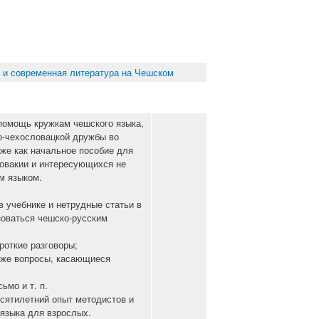
 и современная литература на Чешском
помощь кружкам чешского языка,
о-чехословацкой дружбы во
же как начальное пособие для
овакии и интересующихся не
м языком.
в учебнике и нетрудные статьи в
зоваться чешско-русским
роткие разговоры;
кже вопросы, касающиеся
ьмо и т. п.
сятилетний опыт методистов и
языка для взрослых.