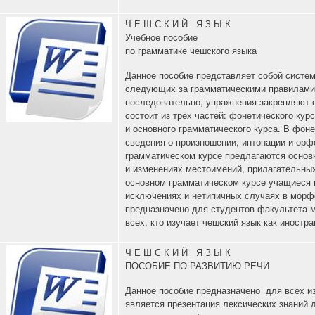
Ч Е Ш С К И Й Я З Ы К
Учебное пособие
по грамматике чешского языка
Данное пособие представляет собой систе
следующих за грамматическими правилами
последовательно, упражнения закрепляют 
состоит из трёх частей: фонетического кур
и основного грамматического курса. В фон
сведения о произношении, интонации и орф
грамматическом курсе предлагаются основ
и изменениях местоимений, прилагательны
основном грамматическом курсе учащиеся м
исключениях и нетипичных случаях в морфо
предназначено для студентов факультета 
всех, кто изучает чешский язык как иностра
Ч Е Ш С К И Й Я З Ы К
ПОСОБИЕ ПО РАЗВИТИЮ РЕЧИ
Данное пособие предназначено для всех 
является презентация лексических знаний д