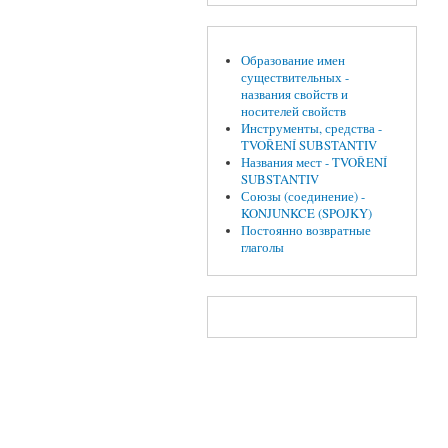
Образование имен
существительных -
названия свойств и
носителей свойств
Инструменты, средства -
TVOŘENÍ SUBSTANTIV
Названия мест - TVOŘENÍ
SUBSTANTIV
Союзы (соединение) -
KONJUNKCE (SPOJKY)
Постоянно возвратные
глаголы