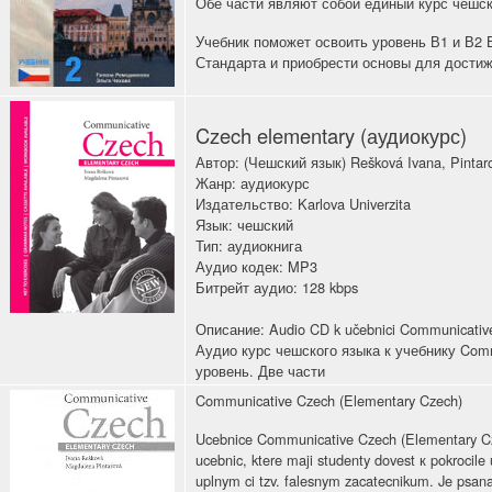
Обе части являют собой единый курс чешск
Учебник поможет освоить уровень В1 и В2 
Стандарта и приобрести основы для достиж
Czech elementary (аудиокурс)
Автор: (Чешский язык) Rešková Ivana, Pinta
Жанр: аудиокурс
Издательство: Karlova Univerzita
Язык: чешский
Тип: аудиокнига
Аудио кодек: MP3
Битрейт аудио: 128 kbps
Описание: Audio CD k učebnici Communicativ
Аудио курс чешского языка к учебнику Com
уровень. Две части
Communicative Czech (Elementary Czech)
Ucebnice Communicative Czech (Elementary Cze
ucebnic, ktere maji studenty dovest к pokrocile 
uplnym ci tzv. falesnym zacatecnikum. Je psana