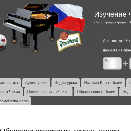
Перейти к
основному
Изучение 
содержанию
Регистрация фирм. 
Для того, что б
нажмите на свое
ого языка
Аудио-уроки
Видео-уроки
История КГБ в Чехии
нес в Чехии
Получение виз в Чехию
Образование в Чехии
Недв
семейства слов
Обучение чешскому, уроки, книги