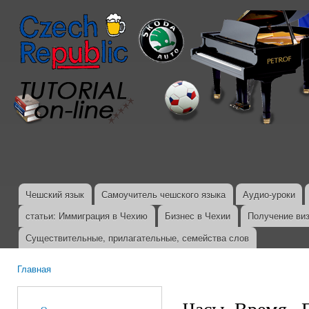
Пер
ос
со
Чешский язык
Самоучитель чешского языка
Аудио-уроки
Главное меню
статьи: Иммиграция в Чехию
Бизнес в Чехии
Получение ви
Существительные, прилагательные, семейства слов
Главная
Вы здесь
Часы. Время., 