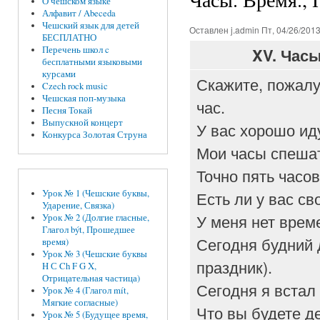
О чешском языке
Алфавит / Abeceda
Чешский язык для детей
Оставлен
j.admin
Пт, 04/26/2013
БЕСПЛАТНО
Перечень школ c
XV.
Часы
бесплатными языковыми
курсами
Скажите, пожалу
Czech rock music
Чешская поп-музыка
час.
Песня Токай
Выпускной концерт
У вас хорошо ид
Конкурса Золотая Струна
Мои часы спешат
Точно пять часов
Есть ли у вас с
Урок № 1 (Чешские буквы,
Ударение, Связка)
У меня нет врем
Урок № 2 (Долгие гласные,
Глагол být, Прошедшее
Сегодня будний 
время)
Урок № 3 (Чешские буквы
праздник).
H С Ch F G X,
Отрицательная частица)
Сегодня я встал
Урок № 4 (Глагол mít,
Мягкие согласные)
Что вы будете д
Урок № 5 (Будущее время,