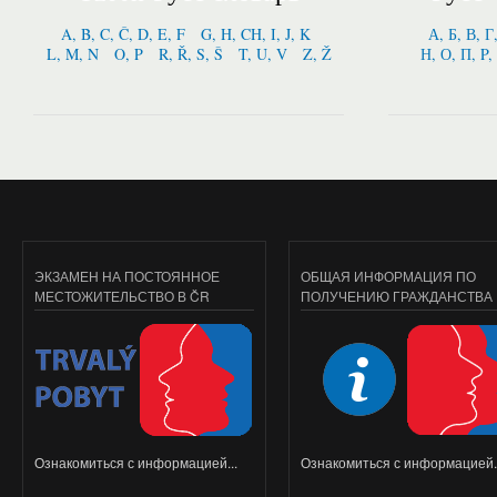
A, B, C, Č, D, E, F
G, H, CH, I, J, K
А, Б, В, Г
L, M, N
O, P
R, Ř, S, Š
T, U, V
Z, Ž
Н, О, П, P,
ЭКЗАМЕН НА ПОСТОЯННОЕ
ОБЩАЯ ИНФОРМАЦИЯ ПО
МЕСТОЖИТЕЛЬСТВО В ČR
ПОЛУЧЕНИЮ ГРАЖДАНСТВА
Ознакомиться с информацией...
Ознакомиться с информацией..