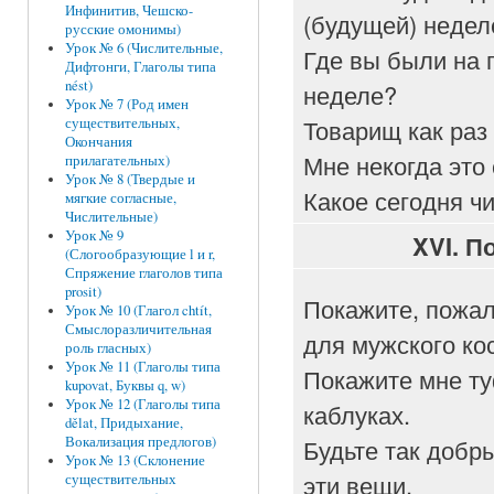
Инфинитив, Чешско-
(будущей) недел
русские омонимы)
Урок № 6 (Числительные,
Где вы были на
Дифтонги, Глаголы типа
nést)
неделе?
Урок № 7 (Род имен
Товарищ как раз
существительных,
Окончания
Мне некогда это 
прилагательных)
Урок № 8 (Твердые и
Какое сегодня ч
мягкие согласные,
Числительные)
Урок № 9
XVI.
По
(Слогообразующие l и r,
Спряжение глаголов типа
prosit)
Покажите, пожал
Урок № 10 (Глагол chtít,
Смыслоразличительная
для мужского ко
роль гласных)
Урок № 11 (Глаголы типа
Покажите мне ту
kupovat, Буквы q, w)
Урок № 12 (Глаголы типа
каблуках.
dělat, Придыхание,
Будьте так добры
Вокализация предлогов)
Урок № 13 (Склонение
эти вещи.
существительных