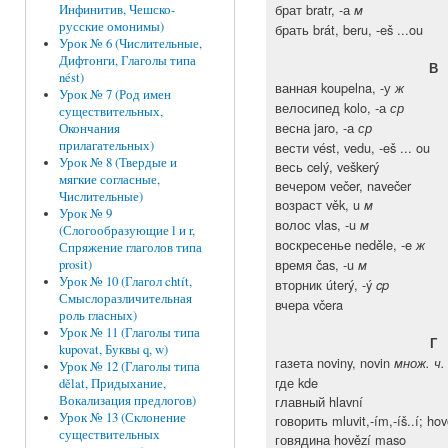
брат bratr, -а
м
Инфинитив, Чешско-
русские омонимы)
брать brát, beru, -eš ...ou
Урок № 6 (Числительные,
Дифтонги, Глаголы типа
В
nést)
ванная koupelna, -у
ж
Урок № 7 (Род имен
велосипед kolo, -а
ср
существительных,
весна jaro, -а
ср
Окончания
прилагательных)
вести vést, vedu, -eš ... ou
Урок № 8 (Твердые и
весь celý, veškerý
мягкие согласные,
вечером večer, navečer
Числительные)
возраст věk, u
м
Урок № 9
волос vlas, -u
м
(Слогообразующие l и r,
воскресенье neděle, -e
ж
Спряжение глаголов типа
время čas, -u
м
prosit)
Урок № 10 (Глагол chtít,
вторник úterý, -ý
cp
Смыслоразличительная
вчера včera
роль гласных)
Урок № 11 (Глаголы типа
Г
kupovat, Буквы q, w)
газета noviny, novin
множ. ч.
Урок № 12 (Глаголы типа
где kde
dělat, Придыхание,
главный hlavní
Вокализация предлогов)
Урок № 13 (Склонение
говорить mluvit,-ím,-íš..í; hovo
существительных
говядина hovězí maso