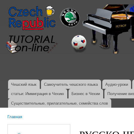
Пер
ос
со
Чешский язык
Самоучитель чешского языка
Аудио-уроки
Главное меню
статьи: Иммиграция в Чехию
Бизнес в Чехии
Получение ви
Существительные, прилагательные, семейства слов
Главная
Вы здесь