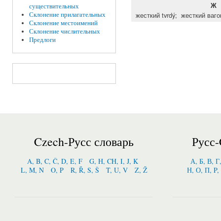
Ж
существительных
Склонение прилагательных
жесткий tvrdý; жесткий вагон
Склонение местоимений
Склонение числительных
Предлоги
Czech-Русс словарь
Русс-
A, B, C, Č, D, E, F
G, H, CH, I, J, K
А, Б, В, Г
L, M, N
O, P
R, Ř, S, Š
T, U, V
Z, Ž
Н, О, П, P,