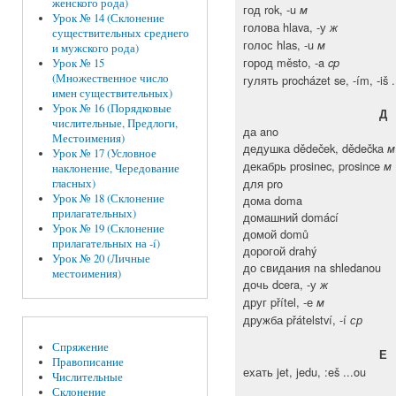
женского рода)
год rok, -u
м
Урок № 14 (Склонение
голова hlava, -у
ж
существительных среднего
голос hlas, -u
м
и мужского рода)
город město, -a
cp
Урок № 15
(Множественное число
гулять procházet se, -ím, -iš ..
имен существительных)
Урок № 16 (Порядковые
Д
числительные, Предлоги,
да ano
Местоимения)
дедушка dědeček, dědečka
м
Урок № 17 (Условное
декабрь prosinec, prosince
м
наклонение, Чередование
для pro
гласных)
Урок № 18 (Склонение
дома doma
прилагательных)
домашний domácí
Урок № 19 (Склонение
домой domů
прилагательных на -í)
дорогой drahý
Урок № 20 (Личные
до свидания na shledanou
местоимения)
дочь dcera, -у
ж
друг přítel, -е
м
дружба přátelství, -í
ср
Спряжение
Е
Правописание
ехать jet, jedu, :eš ...ou
Числительные
Склонение