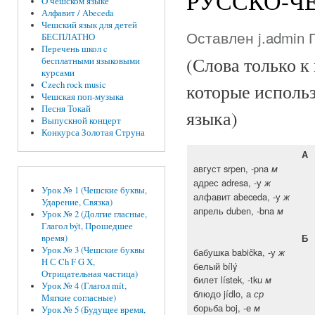
РУССКО-ЧЕ
О чешском языке
Алфавит / Abeceda
Чешский язык для детей
Оставлен
j.admin
П
БЕСПЛАТНО
Перечень школ c
(Слова только к
бесплатными языковыми
курсами
Czech rock music
которые исполь
Чешская поп-музыка
Песня Токай
языка)
Выпускной концерт
Конкурса Золотая Струна
А
август srpen, -pna
м
адрес adresa, -у
ж
Урок № 1 (Чешские буквы,
алфавит abeceda, -у
ж
Ударение, Связка)
апрель duben, -bna
м
Урок № 2 (Долгие гласные,
Глагол být, Прошедшее
Б
время)
Урок № 3 (Чешские буквы
бабушка babička, -у
ж
H С Ch F G X,
белый bílý
Отрицательная частица)
билет lístek, -tku
м
Урок № 4 (Глагол mít,
блюдо jídlo, а
ср
Мягкие согласные)
борьба boj, -е
м
Урок № 5 (Будущее время,