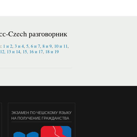
сс-Czech разговорник
и:
1 и 2
,
3 и 4
,
5, 6 и 7
,
8 и 9
,
10 и 11
,
12, 13 и 14
,
15, 16 и 17
,
18 и 19
ЭКЗАМЕН ПО ЧЕШСКОМУ ЯЗЫКУ
НА ПОЛУЧЕНИЕ ГРАЖДАНСТВА