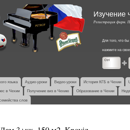
Перейти к
основному
Изучение 
содержанию
Регистрация фирм. 
Для того, что б
нажмите на свое
ого языка
Аудио-уроки
Видео-уроки
История КГБ в Чехии
нес в Чехии
Получение виз в Чехию
Образование в Чехии
Недв
семейства слов
Дом 3+кк, 150 м2, Knoviz