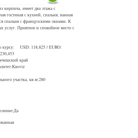
з кирпича, имеет два этажа с
ая гостиная с кухней, спальня, ванная
тся спальня с французскими окнами. К
 услуг. Приятное и спокойное место с
о курсу: USD: 118,825 / EURO:
,230,453
нечешский край
литет:Knoviz
ьного участка, кв.м:280
пление:Да
ованная