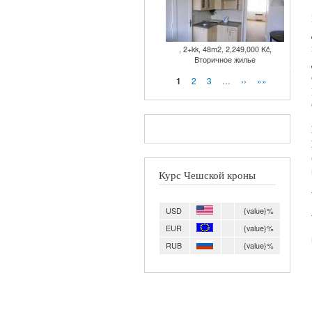
, 2+kk, 48m2, 2,249,000 Kč,
Вторичное жилье
Страницы
2
3
…
››
»»
1
Курс Чешской кроны
USD
{value}%
EUR
{value}%
RUB
{value}%