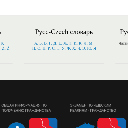
ь
Русс-Czech словарь
Ру
, K
А, Б, В, Г, Д, Е, Ж, 3, И, К, Л, M
Част
Z, Ž
Н, О, П, P, С, Т, У, Ф, X, Ч, Э, Ю, Я
ОБЩАЯ ИНФОРМАЦИЯ ПО
ЭКЗАМЕН ПО ЧЕШСКИМ
ПОЛУЧЕНИЮ ГРАЖДАНСТВА
РЕАЛИЯМ - ГРАЖДАНСТВО