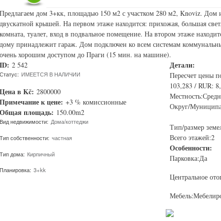
Предлагаем дом 3+кк, площадью 150 м2 с участком 280 м2, Knoviz. Дом и
двускатной крышей. На первом этаже находится: прихожая, большая светл
комната, туалет, вход в подвальное помещение. На втором этаже находи
дому принадлежит гараж. Дом подключен ко всем системам коммунальных
очень хорошим доступом до Праги (15 мин. на машине).
ID:
Детали:
2 542
Статус:
ИМЕЕТСЯ В НАЛИЧИИ
Пересчет цены п
103,283 / RUR: 8
Цена в Kč:
2800000
Местность:Сред
Примечание к цене:
+3 % комиссионные
Округ/Муниципа
Общая площадь:
150.00m2
Вид недвижимости:
Дома/коттеджи
Тип/размер земел
Всего этажей:2
Тип собственности:
частная
Особенности:
Тип дома:
Кирпичный
Парковка:Да
Планировка:
3+kk
Центральное ото
Мебель:Мебелир