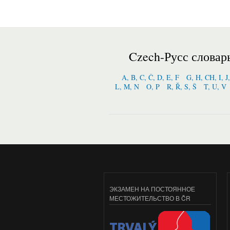
Czech-Русс словар
A, B, C, Č, D, E, F
G, H, CH, I, J
L, M, N
O, P
R, Ř, S, Š
T, U, V
ЭКЗАМЕН НА ПОСТОЯННОЕ
МЕСТОЖИТЕЛЬСТВО В ČR