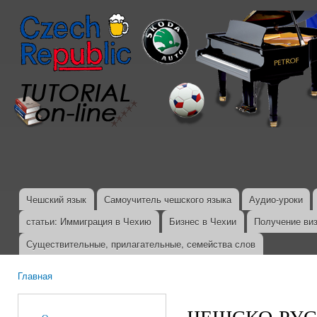
Пер
ос
со
Чешский язык
Самоучитель чешского языка
Аудио-уроки
Главное меню
статьи: Иммиграция в Чехию
Бизнес в Чехии
Получение ви
Существительные, прилагательные, семейства слов
Главная
Вы здесь
ЧЕШСКО-РУСС