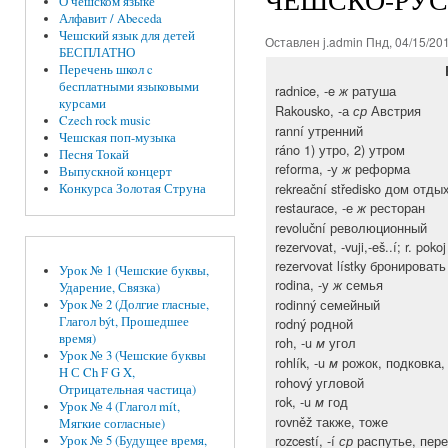
О чешском языке
Алфавит / Abeceda
Чешский язык для детей
Оставлен
j.admin
Пнд, 04/15/201
БЕСПЛАТНО
Перечень школ c
бесплатными языковыми
radnice, -e
ратуша
ж
курсами
Rakousko, -а
Австрия
ср
Czech rock music
ranní утренний
Чешская поп-музыка
ráno 1) утро, 2) утром
Песня Токай
reforma, -у
реформа
ж
Выпускной концерт
rekreační středisko дом отд
Конкурса Золотая Струна
restaurace, -е
ресторан
ж
revoluční революционный
rezervovat, -vuji,-eš..í; r. p
rezervovat lístky бронироват
Урок № 1 (Чешские буквы,
rodina, -у
семья
ж
Ударение, Связка)
rodinný семейный
Урок № 2 (Долгие гласные,
Глагол být, Прошедшее
rodný родной
время)
roh, -u
угол
м
Урок № 3 (Чешские буквы
rohlík, -u
рожок, подковка,
м
H С Ch F G X,
rohový угловой
Отрицательная частица)
rok, -u
год
м
Урок № 4 (Глагол mít,
rovněž также, тоже
Мягкие согласные)
rozcestí, -í
распутье, пер
ср
Урок № 5 (Будущее время,