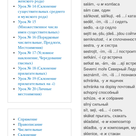
женского рода)
salám, -u
колбаса
м
Урок № 14 (Склонение
sám сам, один
существительных среднего
sáňkovat, sáňkuji, -eš ...í ка
и мужского рода)
sedět, -ím, -íš ...í сидеть
Урок № 15
sedlo, -а
седло
(Множественное число
ср
имен существительных)
sejiti se,-jdu,-jdeš...jdou с
Урок № 16 (Порядковые
semknutost, -i
сплоченнос
ж
числительные, Предлоги,
sestra, -у
сестра
ж
Местоимения)
sestrojit, -ím, -íš ...í постро
Урок № 17 (Условное
setkání, -í
встреча
ср
наклонение, Чередование
setkat se, -ám, -ás ...ají вст
гласных)
Урок № 18 (Склонение
Severní moře Северный Лед
прилагательных)
seznámit, -ím, -íš ...í позна
Урок № 19 (Склонение
schránka, -у
ящичек
ж
прилагательных на -í)
schránka na dopisy почтовы
Урок № 20 (Личные
schopný способный
местоимения)
schůze, -e
собрание
ж
silný сильный
sít, seji, -eš... -í сеять
skákat прыгать, скакать
Спряжение
skladatel, -e
композитор
м
Правописание
skladba, -у
композиция, м
ж
Числительные
sklenice, -е
стакан
ж
Склонение