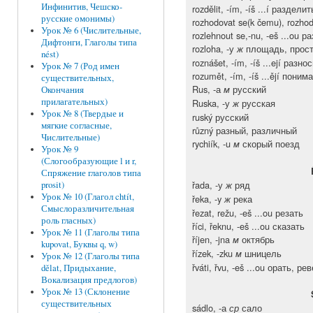
Инфинитив, Чешско-
rozdělit, -ím, -íš ...í раздел
русские омонимы)
rozhodovat se(k čemu), rozhod
Урок № 6 (Числительные,
rozlehnout se,-nu, -eš ...ou
Дифтонги, Глаголы типа
rozloha, -у
площадь, прос
ж
nést)
roznášet, -ím, -íš ...ejí раз
Урок № 7 (Род имен
rozumět, -ím, -íš ...ějí поним
существительных,
Rus, -а
русский
м
Окончания
прилагательных)
Ruska, -у
русская
ж
Урок № 8 (Твердые и
ruský русский
мягкие согласные,
různý разный, различный
Числительные)
rychiík, -u
скорый поезд
м
Урок № 9
(Слогообразующие l и r,
Спряжение глаголов типа
řada, -у
ряд
ж
prosit)
Урок № 10 (Глагол chtít,
řeka, -y
река
ж
Смыслоразличительная
řezat, režu, -eš ...ou резать
роль гласных)
říci, řeknu, -eš ...ou сказать
Урок № 11 (Глаголы типа
říjen, -jna
октябрь
м
kupovat, Буквы q, w)
řízek, -zku
шницель
м
Урок № 12 (Глаголы типа
řváti, řvu, -eš ...ou орать, ре
dělat, Придыхание,
Вокализация предлогов)
Урок № 13 (Склонение
существительных
sádlo, -а
сало
ср