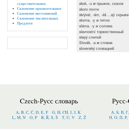
skok, -u
прыжок, скачок
м
существительных
Склонение прилагательных
skoro почти
Склонение местоимений
skrývat, -ám, -áš ...ají скрыва
Склонение числительных
skvrna, -у
пятно
ж
Предлоги
sláma, -у
солома
ж
slavnostní торжественный
slepý слепой
Slovák, -а
словак
м
slovenský словацкий
Czech-Русс словарь
Русс-
A, B, C, Č, D, E, F
G, H, CH, I, J, K
А, Б, В, Г
L, M, N
O, P
R, Ř, S, Š
T, U, V
Z, Ž
Н, О, П, P,