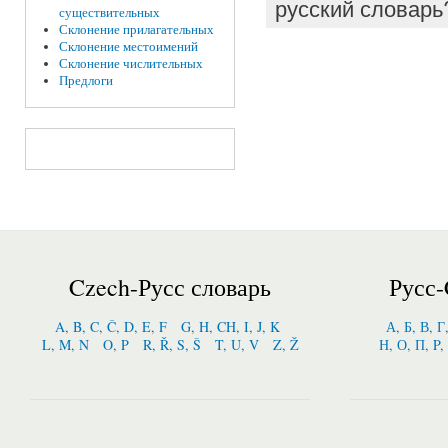
русский словарь
существительных
Склонение прилагательных
Склонение местоимений
Склонение числительных
Предлоги
Czech-Русс словарь
Русс-
A, B, C, Č, D, E, F
G, H, CH, I, J, K
А, Б, В, Г
L, M, N
O, P
R, Ř, S, Š
T, U, V
Z, Ž
Н, О, П, P,