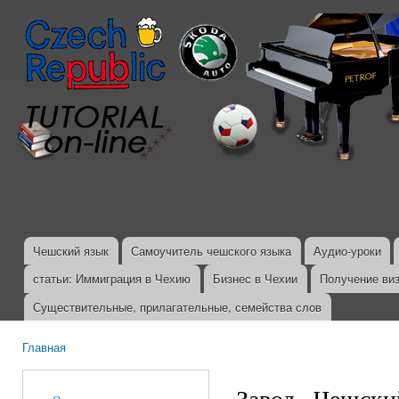
Пер
ос
со
Чешский язык
Самоучитель чешского языка
Аудио-уроки
Главное меню
статьи: Иммиграция в Чехию
Бизнес в Чехии
Получение ви
Существительные, прилагательные, семейства слов
Главная
Вы здесь
Завод., Чешски