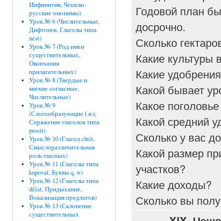
Инфинитив, Чешско-
Годовой план б
русские омонимы)
Урок № 6 (Числительные,
досрочно.
Дифтонги, Глаголы типа
nést)
Сколько гектаро
Урок № 7 (Род имен
Какие культуры 
существительных,
Окончания
Какие удобрения
прилагательных)
Урок № 8 (Твердые и
Какой бывает ур
мягкие согласные,
Числительные)
Какое поголовье
Урок № 9
(Слогообразующие l и r,
Какой средний у
Спряжение глаголов типа
prosit)
Сколько у вас д
Урок № 10 (Глагол chtít,
Смыслоразличительная
Какой размер п
роль гласных)
Урок № 11 (Глаголы типа
участков?
kupovat, Буквы q, w)
Какие доходы?
Урок № 12 (Глаголы типа
dělat, Придыхание,
Сколько вы пол
Вокализация предлогов)
Урок № 13 (Склонение
существительных
XIX.
Чешс