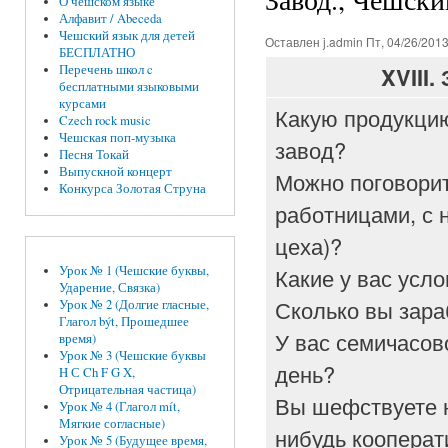
О чешском языке
Алфавит / Abeceda
Чешский язык для детей
Оставлен
j.admin
Пт, 04/26/2013
БЕСПЛАТНО
Перечень школ c
XVIII.
бесплатными языковыми
курсами
Какую продукци
Czech rock music
Чешская поп-музыка
завод?
Песня Токай
Выпускной концерт
Можно поговорит
Конкурса Золотая Струна
работницами, с 
цеха)?
Какие у вас усло
Урок № 1 (Чешские буквы,
Ударение, Связка)
Сколько вы зар
Урок № 2 (Долгие гласные,
Глагол být, Прошедшее
У вас семичасов
время)
Урок № 3 (Чешские буквы
день?
H С Ch F G X,
Отрицательная частица)
Вы шефствуете 
Урок № 4 (Глагол mít,
Мягкие согласные)
нибудь коопера
Урок № 5 (Будущее время,