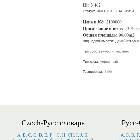
ID:
3 462
Статус:
ИМЕЕТСЯ В НАЛИЧИИ
Цена в Kč:
2100000
Примечание к цене:
+3 % к
Общая площадь:
90.00m2
Вид недвижимости:
Дома/коттеджи
Тип собственности:
частная
Тип дома:
Кирпичный
Планировка:
4+kk
Czech-Русс словарь
Русс-
A, B, C, Č, D, E, F
G, H, CH, I, J, K
А, Б, В, Г