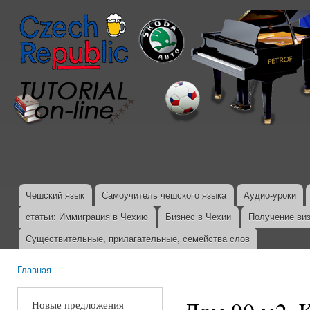
Пер
ос
со
Чешский язык
Самоучитель чешского языка
Аудио-уроки
Главное меню
статьи: Иммиграция в Чехию
Бизнес в Чехии
Получение ви
Существительные, прилагательные, семейства слов
Главная
Вы здесь
Новые предложения