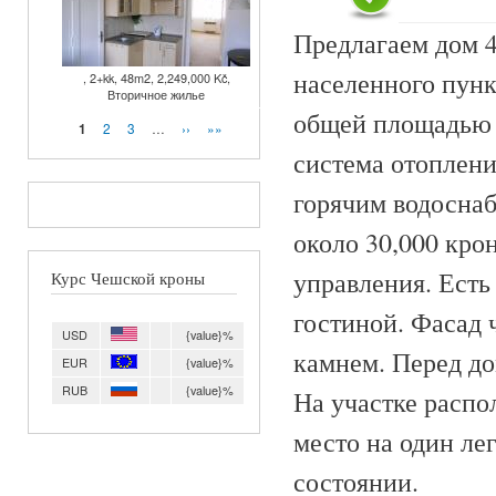
Предлагаем дом 4
населенного пунк
, 2+kk, 48m2, 2,249,000 Kč,
Вторичное жилье
общей площадью 1
Страницы
2
3
…
››
»»
1
система отоплени
горячим водоснаб
около 30,000 кро
управления. Есть
Курс Чешской кроны
гостиной. Фасад 
USD
{value}%
камнем. Перед до
EUR
{value}%
RUB
{value}%
На участке распо
место на один ле
состоянии.