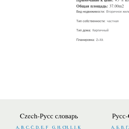
Общая площадь:
37.00m2
Вид недвижимости:
Вторичное жил
Тип собственности:
частная
Тип дома:
Кирпичный
Планировка:
2+kk
Czech-Русс словарь
Русс-
A, B, C, Č, D, E, F
G, H, CH, I, J, K
А, Б, В, Г