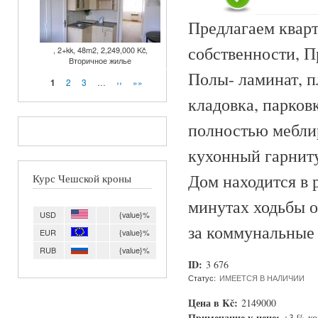
Предлагаем кварт
собственности, Пр
, 2+kk, 48m2, 2,249,000 Kč,
Вторичное жилье
Полы- ламинат, п
Страницы
2
3
…
››
»»
1
кладовка, парков
полностью меблир
кухонный гарниту
Дом находится в 
Курс Чешской кроны
минутах ходьбы от
USD
{value}%
за коммунальные 
EUR
{value}%
RUB
{value}%
ID:
3 676
Статус:
ИМЕЕТСЯ В НАЛИЧИИ
Цена в Kč:
2149000
Примечание к цене:
+3 % к