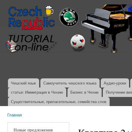
Пер
ос
со
Чешский язык
Самоучитель чешского языка
Аудио-уроки
Главное меню
статьи: Иммиграция в Чехию
Бизнес в Чехии
Получение ви
Существительные, прилагательные, семейства слов
Главная
Вы здесь
Новые предложения