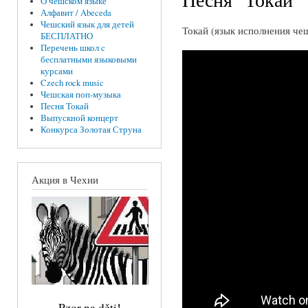
О чешском языке
Алфавит / Abeceda
Чешский язык для детей
Токай (язык исполнения че
БЕСПЛАТНО
Перечень школ c
бесплатными языковыми
курсами
Czech rock music
Чешская поп-музыка
Песня Токай
Выпускной концерт
Конкурса Золотая Струна
Акция в Чехии
Pzor na děti!