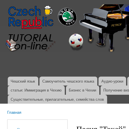
Пер
ос
со
Чешский язык
Самоучитель чешского языка
Аудио-уроки
Главное меню
статьи: Иммиграция в Чехию
Бизнес в Чехии
Получение ви
Существительные, прилагательные, семейства слов
Главная
Вы здесь
Песня "Токай"