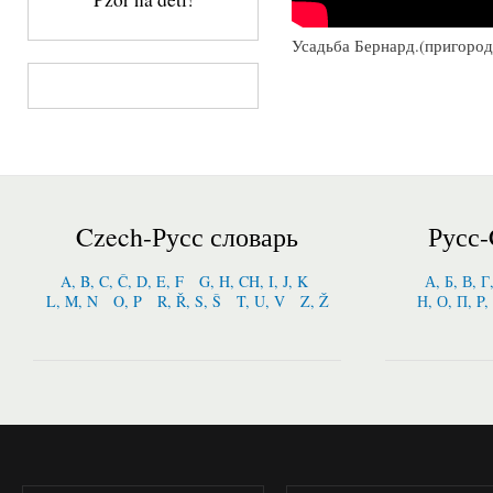
Усадьба Бернард.(пригород
Czech-Русс словарь
Русс-
A, B, C, Č, D, E, F
G, H, CH, I, J, K
А, Б, В, Г
L, M, N
O, P
R, Ř, S, Š
T, U, V
Z, Ž
Н, О, П, P,