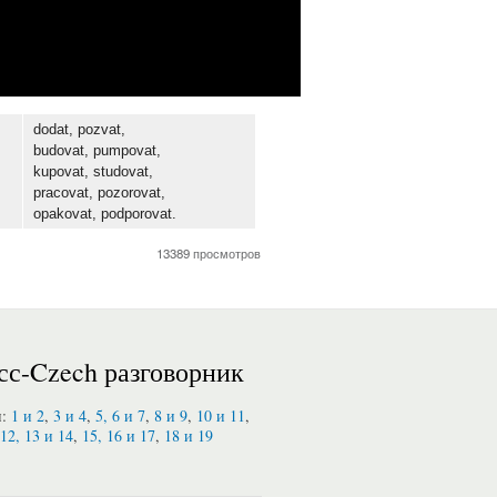
dodat, pozvat,
budovat, pumpovat,
kupovat, studovat,
pracovat, pozorovat,
opakovat, podporovat.
13389 просмотров
сс-Czech разговорник
и:
1 и 2
,
3 и 4
,
5, 6 и 7
,
8 и 9
,
10 и 11
,
12, 13 и 14
,
15, 16 и 17
,
18 и 19