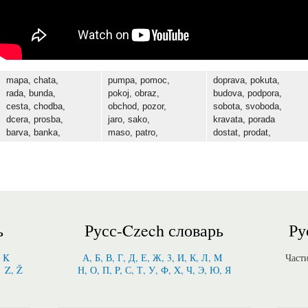
mара, chata,
pumpa, pomoc,
doprava, pokuta,
rada, bunda,
pokoj, obraz,
budova, podpora,
cesta, chodba,
obchod, pozor,
sobota, svoboda,
dcera, prosba,
jaro, sako,
kravata, porada
barva, banka,
maso, patro,
dostat, prodat,
ь
Русс-Czech словарь
Ру
, K
А, Б, В, Г, Д, Е, Ж, 3, И, К, Л, M
Част
Z, Ž
Н, О, П, P, С, Т, У, Ф, X, Ч, Э, Ю, Я