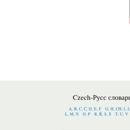
Czech-Русс словар
A, B, C, Č, D, E, F
G, H, CH, I, J
L, M, N
O, P
R, Ř, S, Š
T, U, V