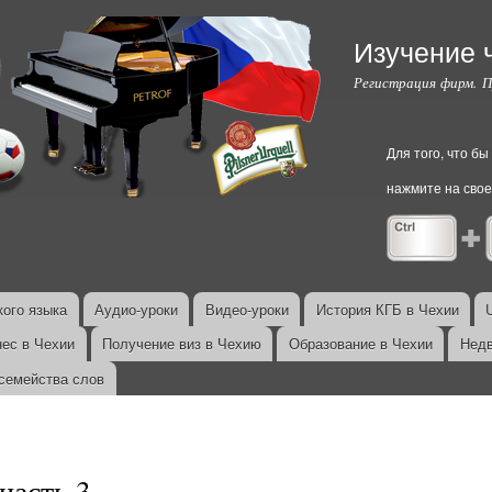
Перейти к
основному
Изучение 
содержанию
Регистрация фирм. 
Для того, что б
нажмите на свое
ого языка
Аудио-уроки
Видео-уроки
История КГБ в Чехии
нес в Чехии
Получение виз в Чехию
Образование в Чехии
Недв
семейства слов
часть 3