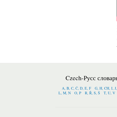
Czech-Русс словар
A, B, C, Č, D, E, F
G, H, CH, I, J
L, M, N
O, P
R, Ř, S, Š
T, U, V