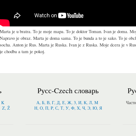
Marta je u bratra. To je moje mapa. To je doktor Toman. Ivan je doma. M
Napravo je obraz. Marta je doma sama. To je bunda a to je sako. To je obc
socha. Anton je Rus. Marta je Ruska. Ivan je z Ruska. Moje dcera je v Ru
je chodba a tam je pokoj.
ь
Русс-Czech словарь
Ру
, K
А, Б, В, Г, Д, Е, Ж, 3, И, К, Л, M
Част
Z, Ž
Н, О, П, P, С, Т, У, Ф, X, Ч, Э, Ю, Я