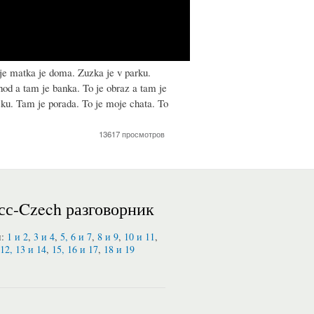
oje matka je doma. Zuzka j
e v parku.
hod a tam je banka. To je obraz a tam je
sku. Tam je porada. To je moje chata. To
13617 просмотров
сс-Czech разговорник
и:
1 и 2
,
3 и 4
,
5, 6 и 7
,
8 и 9
,
10 и 11
,
12, 13 и 14
,
15, 16 и 17
,
18 и 19