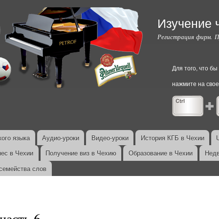
Перейти к
основному
Изучение 
содержанию
Регистрация фирм. 
Для того, что б
нажмите на свое
ого языка
Аудио-уроки
Видео-уроки
История КГБ в Чехии
нес в Чехии
Получение виз в Чехию
Образование в Чехии
Недв
семейства слов
часть 6