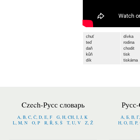
chu
ť
d
í
vka
te
ď
rodina
da
ň
chodit
k
ůň
tisk
d
í
k
tiskárna
Czech-Русс словарь
Русс-
A, B, C, Č, D, E, F
G, H, CH, I, J, K
А, Б, В, Г
L, M, N
O, P
R, Ř, S, Š
T, U, V
Z, Ž
Н, О, П, P,