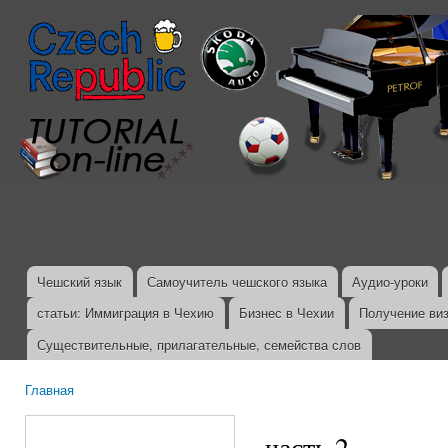
Пер
ос
со
Чешский язык
Самоучитель чешского языка
Аудио-уроки
Главное меню
статьи: Иммиграция в Чехию
Бизнес в Чехии
Получение ви
Существительные, прилагательные, семейства слов
Главная
Вы здесь
часть 2