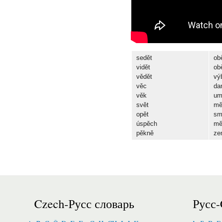
sed
ě
t
ob
vid
ě
t
ob
v
ě
d
ě
t
v
ý
v
ě
c
da
v
ě
k
u
sv
ě
t
m
op
ě
t
s
ú
sp
ě
ch
m
p
ě
kn
ě
ze
Czech-Русс словарь
Русс-