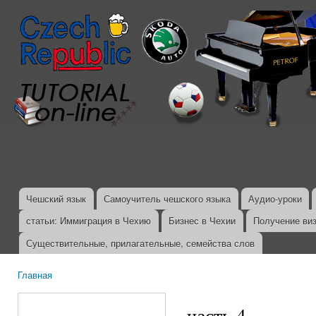
Пер
ос
со
Чешский язык
Самоучитель чешского языка
Аудио-уроки
Главное меню
статьи: Иммиграция в Чехию
Бизнес в Чехии
Получение ви
Существительные, прилагательные, семейства слов
Главная
Вы здесь
часть 4