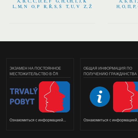
A, B, C, Č, D, E, F
G, H, CH, I, J, K
А, Б, В, Г
L, M, N
O, P
R, Ř, S, Š
T, U, V
Z, Ž
Н, О, П, P,
ЭКЗАМЕН НА ПОСТОЯННОЕ
ОБЩАЯ ИНФОРМАЦИЯ ПО
МЕСТОЖИТЕЛЬСТВО В ČR
ПОЛУЧЕНИЮ ГРАЖДАНСТВА
Ознакомиться с информацией...
Ознакомиться с информацией..