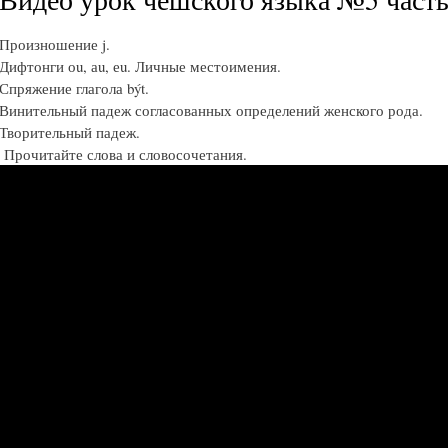
Произношение j.
Дифтонги оu, аu, еu. Личные местоимения.
Спряжение глагола být.
Винительный падеж согласованных определений женского рода.
Творительный падеж.
Прочитайте слова и словосочетания.