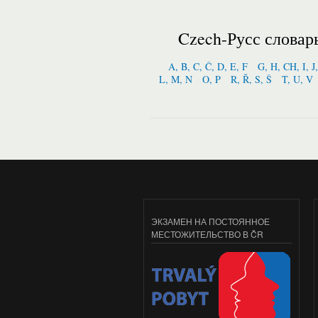
Czech-Русс словар
A, B, C, Č, D, E, F
G, H, CH, I, J
L, M, N
O, P
R, Ř, S, Š
T, U, V
ЭКЗАМЕН НА ПОСТОЯННОЕ
МЕСТОЖИТЕЛЬСТВО В ČR