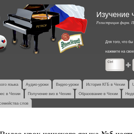
Перейти к
основному
Изучение 
содержанию
Регистрация фирм. 
Для того, что б
нажмите на свое
ого языка
Аудио-уроки
Видео-уроки
История КГБ в Чехии
нес в Чехии
Получение виз в Чехию
Образование в Чехии
Недв
семейства слов
Видео урок чешского языка №5 часть