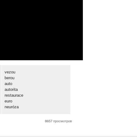
vezou
berou
auto
autorita
restaurace
euro
neuróza
8657 просмотров