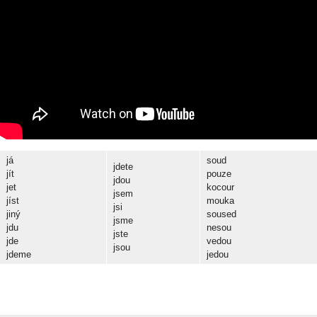
já
soud
jdete
jít
pouze
jdou
jet
kocour
jsem
jíst
mouka
jsi
jiný
soused
jsme
jdu
nesou
jste
jde
vedou
jsou
jdeme
jedou