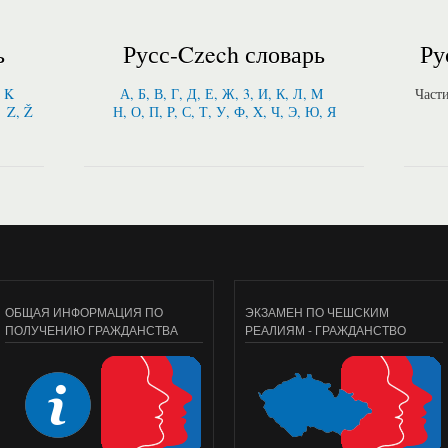
ь
Русс-Czech словарь
Ру
, K
А, Б, В, Г, Д, Е, Ж, 3, И, К, Л, M
Част
Z, Ž
Н, О, П, P, С, Т, У, Ф, X, Ч, Э, Ю, Я
ОБЩАЯ ИНФОРМАЦИЯ ПО
ЭКЗАМЕН ПО ЧЕШСКИМ
ПОЛУЧЕНИЮ ГРАЖДАНСТВА
РЕАЛИЯМ - ГРАЖДАНСТВО