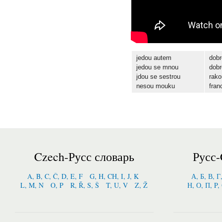
jedou autem
dobr
jedou se mnou
dobr
jdou se sestrou
rak
nesou mouku
fra
Czech-Русс словарь
Русс-
A, B, C, Č, D, E, F
G, H, CH, I, J, K
А, Б, В, Г
L, M, N
O, P
R, Ř, S, Š
T, U, V
Z, Ž
Н, О, П, P,