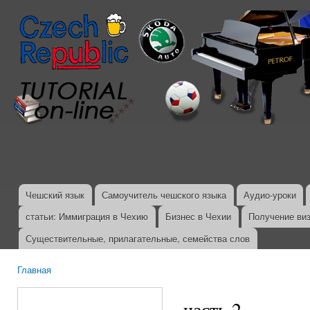
Пер
ос
со
Чешский язык
Самоучитель чешского языка
Аудио-уроки
Главное меню
статьи: Иммиграция в Чехию
Бизнес в Чехии
Получение ви
Существительные, прилагательные, семейства слов
Главная
Вы здесь
часть 2