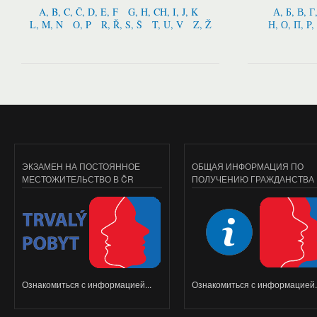
A, B, C, Č, D, E, F
G, H, CH, I, J, K
А, Б, В, Г
L, M, N
O, P
R, Ř, S, Š
T, U, V
Z, Ž
Н, О, П, P,
ЭКЗАМЕН НА ПОСТОЯННОЕ
ОБЩАЯ ИНФОРМАЦИЯ ПО
МЕСТОЖИТЕЛЬСТВО В ČR
ПОЛУЧЕНИЮ ГРАЖДАНСТВА
Ознакомиться с информацией...
Ознакомиться с информацией..