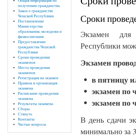
Сроки прове
Общая информация по
получению гражданства
Закон о гражданстве
Сроки провед
Чешской Республики
Постановление
Министерства
Экзамен для 
образования, молодежи и
физвоспитания
Предоставление
Республики мож
гражданства Чешской
Республики
Сроки проведения
Экзамен прово
экзаменов
Места проведения
экзаменов
в пятницу и
Регистрация на экзамен
Правила и организация
экзамен по
экзамена
Расписание проведения
экзамена
экзамен по
Результаты экзамена
Сборы
Стянуть
В день сдачи э
Контакты
Частые вопросы
минимально за 3