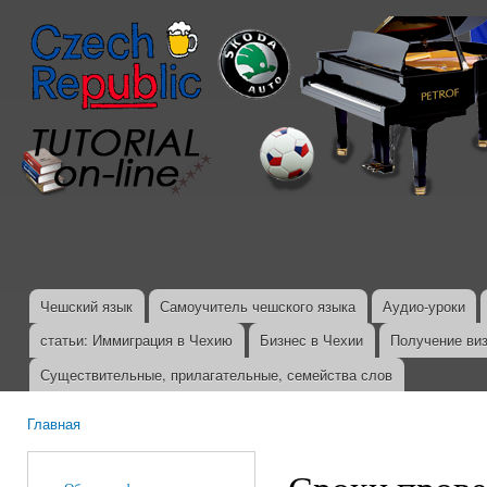
Пер
ос
со
Чешский язык
Самоучитель чешского языка
Аудио-уроки
Главное меню
статьи: Иммиграция в Чехию
Бизнес в Чехии
Получение ви
Существительные, прилагательные, семейства слов
Главная
Вы здесь