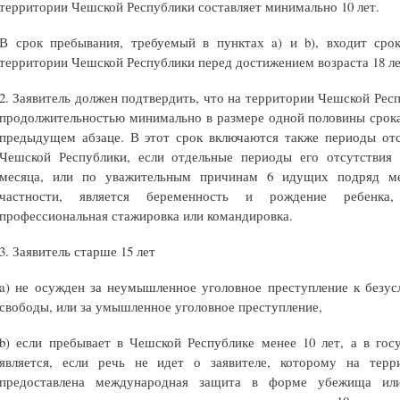
территории Чешской Республики составляет минимально 10 лет.
В срок пребывания, требуемый в пунктах a) и b), входит сро
территории Чешской Республики перед достижением возраста 18 ле
2. Заявитель должен подтвердить, что на территории Чешской Рес
продолжительностью минимально в размере одной половины срока
предыдущем абзаце. В этот срок включаются также периоды отс
Чешской Республики, если отдельные периоды его отсутствия
месяца, или по уважительным причинам 6 идущих подряд ме
частности, является беременность и рождение ребенка, 
профессиональная стажировка или командировка.
3. Заявитель старше 15 лет
a) не осужден за неумышленное уголовное преступление к безу
свободы, или за умышленное уголовное преступление,
b) если пребывает в Чешской Республике менее 10 лет, а в гос
является, если речь не идет о заявителе, которому на тер
предоставлена международная защита в форме убежища или