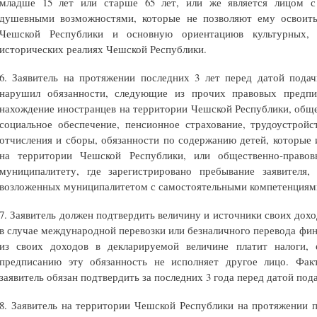
младше 15 лет или старше 65 лет, или же является лицом 
душевными возможностями, которые не позволяют ему освоить
Чешской Республики и основную ориентациюв культурных, 
исторических реалиях Чешской Республики.
6. Заявитель на протяжении последних 3 лет перед датой пода
нарушил обязанности, следующие из прочих правовых предп
нахождение иностранцев на территории Чешской Республики, обще
социальное обеспечение, пенсионное страхование, трудоустрой
отчисления и сборы, обязанности по содержанию детей, которые
на территории Чешской Республики, или общественно-право
муниципалитету, где зарегистрировано пребывание заявителя,
возложенных муниципалитетом с самостоятельными компетенциям
7. Заявитель должен подтвердить величину и источники своих дохо
в случае международной перевозки или безналичного перевода фина
из своих доходов в декларируемой величине платит налоги, 
предписанию эту обязанность не исполняет другое лицо. Ф
заявитель обязан подтвердить за последних 3 года перед датой пода
8. Заявитель на территории Чешской Республики на протяжении п