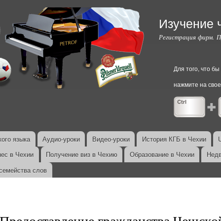
Перейти к
основному
Изучение 
содержанию
Регистрация фирм. 
Для того, что б
нажмите на свое
ого языка
Аудио-уроки
Видео-уроки
История КГБ в Чехии
нес в Чехии
Получение виз в Чехию
Образование в Чехии
Недв
семейства слов
Предоставление гражданства Чешско