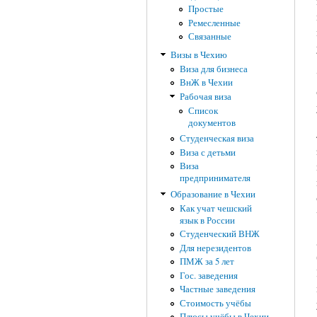
Простые
Ремесленные
Связанные
Визы в Чехию
Виза для бизнеса
ВнЖ в Чехии
Рабочая виза
Список
документов
Студенческая виза
Виза с детьми
Виза
предпринимателя
Образование в Чехии
Как учат чешский
язык в России
Студенческий ВНЖ
Для нерезидентов
ПМЖ за 5 лет
Гос. заведения
Частные заведения
Стоимость учёбы
Плюсы учёбы в Чехии