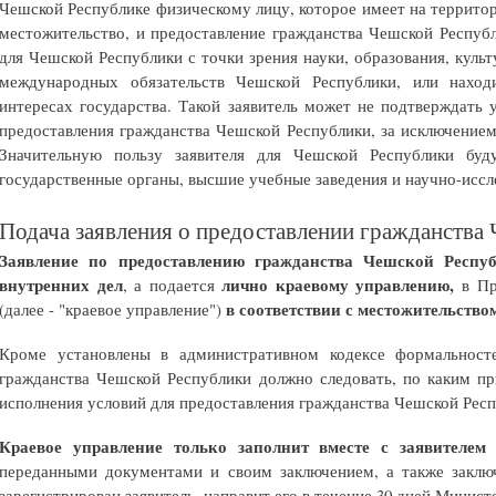
Чешской Республике физическому лицу, которое имеет на террито
местожительство, и предоставление гражданства Чешской Респуб
для Чешской Республики с точки зрения науки, образования, культ
международных обязательств Чешской Республики, или нахо
интересах государства. Такой заявитель может не подтверждать 
предоставления гражданства Чешской Республики, за исключением
Значительную пользу заявителя для Чешской Республики буд
государственные органы, высшие учебные заведения и научно-иссл
Подача заявления о предоставлении гражданства
Заявление по предоставлению гражданства Чешской Респуб
внутренних дел
лично краевому управлению,
, а подается
в Пр
в соответствии с местожительство
(далее - "краевое управление")
Кроме установлены в административном кодексе формальносте
гражданства Чешской Республики должно следовать, по каким п
исполнения условий для предоставления гражданства Чешской Респ
Краевое управление только заполнит вместе с заявителем
переданными документами и своим заключением, а также заклю
зарегистрирован заявитель, направит его в течение 30 дней Минист