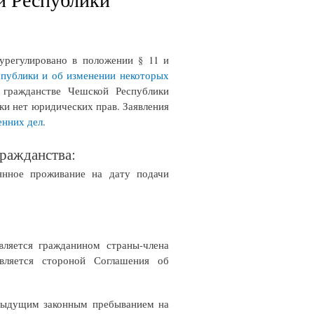
 урегулировано в положении § 11 и
спублики и об изменении некоторых
 гражданстве Чешской Республики
ки нет юридических прав. Заявления
енних дел
.
гражданства:
янное проживание на дату подачи
вляется гражданином страны-члена
является стороной Соглашения об
едыдущим законным пребыванием на