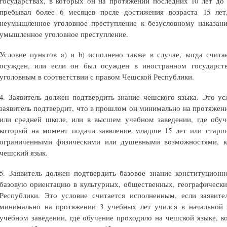
государствах, в которых он на протяжении последних 10 лет до
пребывал более 6 месяцев после достижения возраста 15 ле
неумышленное уголовное преступление к безусловному наказан
умышленное уголовное преступление.
Условие пунктов a) и b) исполнено также в случае, когда счита
осужден, или если он был осужден в иностранном государств
уголовным в соответствии с правом Чешской Республики.
4. Заявитель должен подтвердить знание чешского языка. Это ус
заявитель подтвердит, что в прошлом он минимально на протяжени
или средней школе, или в высшем учебном заведении, где обуч
который на момент подачи заявление младше 15 лет или старше
ограниченными физическими или душевными возможностями, к
чешский язык.
5. Заявитель должен подтвердить базовое знание конституцион
базовую ориентацию в культурных, общественных, географическ
Республики. Это условие считается исполненным, если заявит
минимально на протяжении 3 учебных лет учился в начальной
учебном заведении, где обучение проходило на чешской языке, к