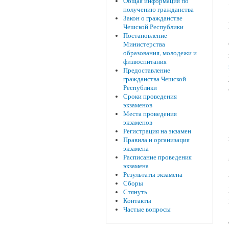
Общая информация по
получению гражданства
Закон о гражданстве
Чешской Республики
Постановление
Министерства
образования, молодежи и
физвоспитания
Предоставление
гражданства Чешской
Республики
Сроки проведения
экзаменов
Места проведения
экзаменов
Регистрация на экзамен
Правила и организация
экзамена
Расписание проведения
экзамена
Результаты экзамена
Сборы
Стянуть
Контакты
Частые вопросы