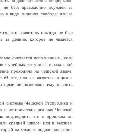
 даты подачи заявления непрерывно
т, не был правомочно осужден за
ию в виде лишения свободы или за
ется, что заявитель никогда не был
е за деяние, которое не является
ловие считается исполненным, если
и 3 учебных лет учился в начальной
ение проходило на чешской языке,
 65 лет, или же является лицом с
оторые не позволяют ему освоить
ной системы Чешской Республики и
их и исторических реалиях Чешской
ель подтвердит, что в прошлом он
 или средней школе, или в высшем
оторый на момент подачи заявление