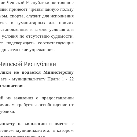
рии Чешской Республики постоянное
лики принесет чрезвычайную пользу
уры, спорта, служит для исполнения
дится в гуманитарных или прочих
установленные в законе условия для
 условия по отсутствию судимости.
ут подтверждать соответствующие
едовательские учреждения.
 Чешской Республики
лики не подается Министерству
аге - муниципалитету Праги 1 - 22
м заявителя
.
й из заявления о предоставлении
ричинам требуется освобождение от
ублики.
 анкету к заявлению
и вместе с
чением муниципалитета, в котором
ерству внутренних дел.