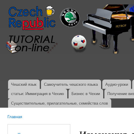
Пер
ос
со
Чешский язык
Самоучитель чешского языка
Аудио-уроки
Главное меню
статьи: Иммиграция в Чехию
Бизнес в Чехии
Получение ви
Существительные, прилагательные, семейства слов
Главная
Вы здесь