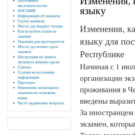
Изменения, 
Постоянное
местожительство
языку
ПОСОБИЕ
Информация об экзамене
Сроки экзамена
Изменения, к
Места, где выдают талоны
Как получить талон на
экзамен
языку для по
Указания для претендентов
Места, где можно сдать
Республике
экзамен
Инструкция по записи
звукового компакт-диска
Начиная с 1 июл
Скачать
Ссылки на источники
организации экз
информации
Партнеры
проживания в Ч
Изменения, касающиеся
экзамена по чешскому
языку
введены вырази
Часто задаваемые вопросы
За иностранцем 
экзамен, которы
Талон, выданны