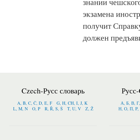
знании чешског
экзамена иност
получит Справку
должен предъяв
Czech-Русс словарь
Русс-
A, B, C, Č, D, E, F
G, H, CH, I, J, K
А, Б, В, Г
L, M, N
O, P
R, Ř, S, Š
T, U, V
Z, Ž
Н, О, П, P,