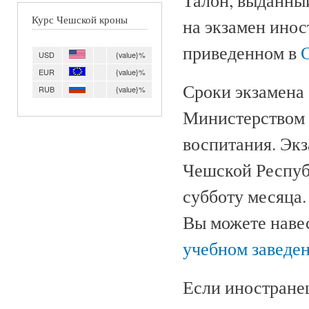
Курс Чешской кроны
на экзамен инос
приведенном в
USD
{value}%
EUR
{value}%
Сроки экзамена
RUB
{value}%
Министерством 
воспитания. Экз
Чешской Респуб
субботу месяца.
Вы можете наве
учебном заведе
Если иностранец