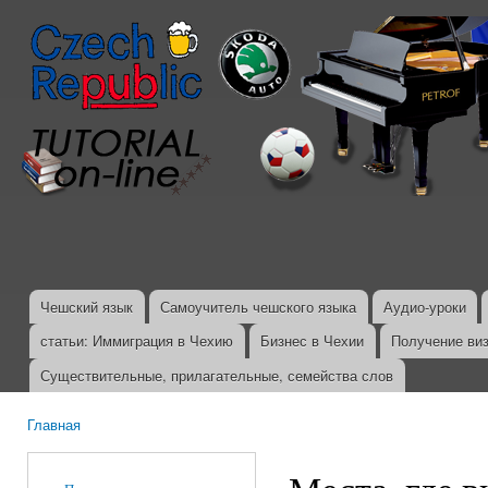
Пер
ос
со
Чешский язык
Самоучитель чешского языка
Аудио-уроки
Главное меню
статьи: Иммиграция в Чехию
Бизнес в Чехии
Получение ви
Существительные, прилагательные, семейства слов
Главная
Вы здесь