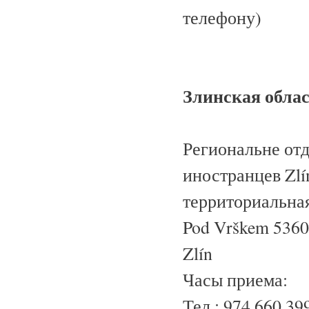
телефону)
Злинская обла
Региональне от
иностранцев Zlí
территориальная
Pod Vrškem 5360
Zlín
Часы приема:
Тел.: 974 660 3