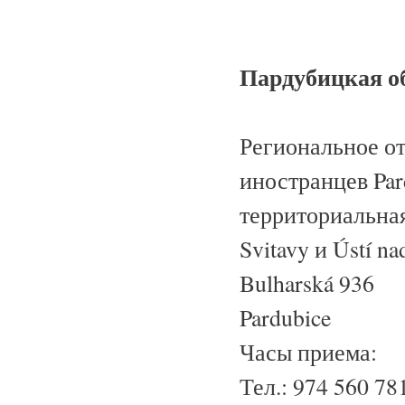
Пардубицкая о
Региональное о
иностранцев Par
территориальная
Svitavy и Ústí nad
Bulharská 936
Pardubice
Часы приема:
Тел.: 974 560 7