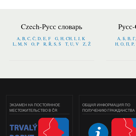
Czech-Русс словарь
Русс-
A, B, C, Č, D, E, F
G, H, CH, I, J, K
А, Б, В, Г
L, M, N
O, P
R, Ř, S, Š
T, U, V
Z, Ž
Н, О, П, P,
ЭКЗАМЕН НА ПОСТОЯННОЕ
ОБЩАЯ ИНФОРМАЦИЯ ПО
МЕСТОЖИТЕЛЬСТВО В ČR
ПОЛУЧЕНИЮ ГРАЖДАНСТВА