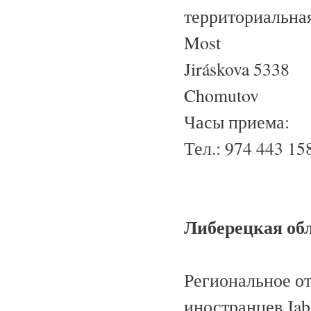
территориальная
Most
Jiráskova 5338
Chomutov
Часы приема:
Тел.: 974 443 1
Либерецкая об
Региональное о
иностранцев Jab