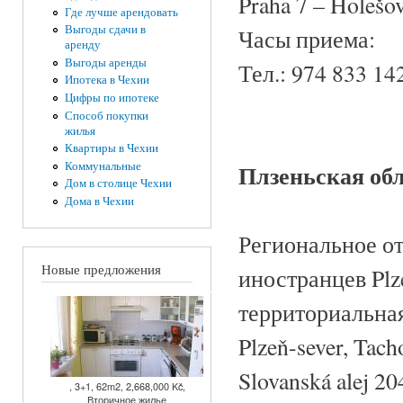
Praha 7 – Holešov
Где лучше арендовать
Выгоды сдачи в
Часы приема:
аренду
Выгоды аренды
Тел.: 974 833 14
Ипотека в Чехии
Цифры по ипотеке
Способ покупки
жилья
Квартиры в Чехии
Коммунальные
Плзеньская об
Дом в столице Чехии
Дома в Чехии
Региональное о
Новые предложения
иностранцев Plz
территориальная
Plzeň-sever, Tac
Slovanská alej 20
, 3+1, 62m2, 2,668,000 Kč,
Вторичное жилье