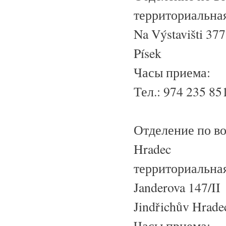
территориальная
Na Výstavišti 377
Písek
Часы приема:
Тел.: 974 235 85
Отделение по во
Hradec
территориальная
Janderova 147/II
Jindřichův Hrade
Часы приема: