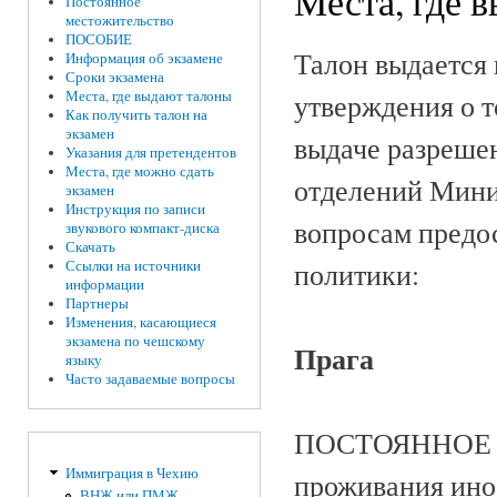
Места, где 
Постоянное
местожительство
ПОСОБИЕ
Талон выдается 
Информация об экзамене
Сроки экзамена
Места, где выдают талоны
утверждения о т
Как получить талон на
экзамен
выдаче разрешен
Указания для претендентов
Места, где можно сдать
отделений Минис
экзамен
Инструкция по записи
вопросам предо
звукового компакт-диска
Скачать
политики:
Ссылки на источники
информации
Партнеры
Изменения, касающиеся
экзамена по чешскому
Прага
языку
Часто задаваемые вопросы
ПОСТОЯННОЕ П
Иммиграция в Чехию
проживания инос
ВНЖ или ПМЖ