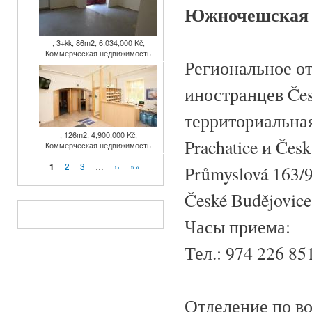
Южночешская 
, 3+kk, 86m2, 6,034,000 Kč,
Коммерческая недвижимость
Региональное о
иностранцев Čes
территориальная
, 126m2, 4,900,000 Kč,
Prachatice и Čes
Коммерческая недвижимость
Страницы
2
3
…
››
»»
1
Průmyslová 163/
České Budějovice
Часы приема:
Тел.: 974 226 85
Отделение по в