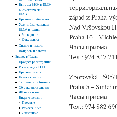
Выгоды ВНЖ и ПМЖ
территориальная
Биометрический
ПМЖ
západ и Praha-vý
Правила пребывания
Услуги бизнесменам
Nad Vršovskou H
ПМЖ в Чехии
3-и варианта
Praha 10 - Michle
Документы
Часы приема:
Оплата и налоги
Вопросы и ответы
Тел.: 974 847 71
Бизнес в Чехии
Процесс регистрации
Регистрация ООО
Правила бизнеса
Zborovská 1505/
Налоги в Чехии
Особенности бизнеса
Praha 5 – Smícho
Об открытии фирмы
ЧП или фирма
Часы приема:
Виды лицензий
Простые
Тел.: 974 882 69
Ремесленные
Связанные