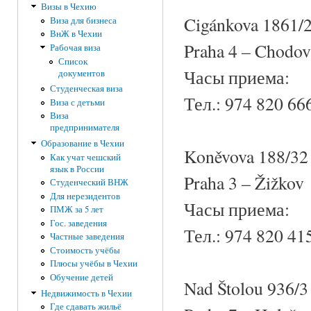
Визы в Чехию
Cigánkova 1861/
Виза для бизнеса
ВнЖ в Чехии
Praha 4 – Chodov
Рабочая виза
Список
Часы приема:
документов
Студенческая виза
Тел.: 974 820 66
Виза с детьми
Виза
предпринимателя
Образование в Чехии
Koněvova 188/32
Как учат чешский
язык в России
Praha 3 – Žižkov
Студенческий ВНЖ
Для нерезидентов
Часы приема:
ПМЖ за 5 лет
Гос. заведения
Тел.: 974 820 41
Частные заведения
Стоимость учёбы
Плюсы учёбы в Чехии
Обучение детей
Nad Štolou 936/3
Недвижимость в Чехии
Где сдавать жильё