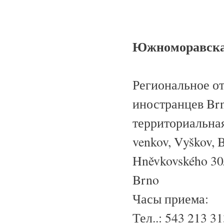
Южноморавска
Региональное о
иностранцев Br
территориальная
venkov, Vyškov, 
Hněvkovského 30
Brno
Часы приема:
Тел..: 543 213 3