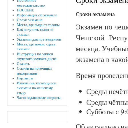
Постоянное
местожительство
ПОСОБИЕ
Сроки экзамена
Информация об экзамене
Сроки экзамена
Экзамен по чеш
Места, где выдают талоны
Как получить талон на
экзамен
Чешской Респу
Указания для претендентов
Места, где можно сдать
месяца. Учебны
экзамен
Инструкция по записи
экзамена в како
звукового компакт-диска
Скачать
Ссылки на источники
Время проведен
информации
Партнеры
Изменения, касающиеся
экзамена по чешскому
Среды нечётн
языку
Часто задаваемые вопросы
Среды чётных
Субботы с 9:
Об актуально на