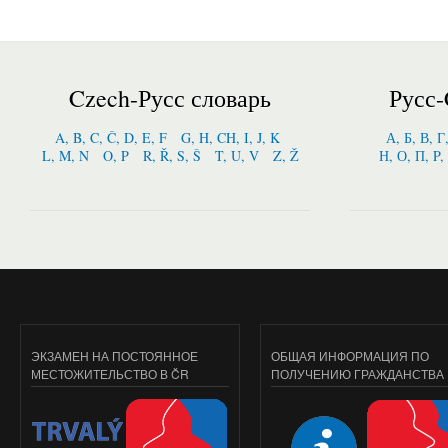
Czech-Русс словарь
Русс-
A, B, C, Č, D, E, F
G, H, CH, I, J, K
А, Б, В, Г
L, M, N
O, P
R, Ř, S, Š
T, U, V
Z, Ž
Н, О, П, P,
ЭКЗАМЕН НА ПОСТОЯННОЕ
ОБЩАЯ ИНФОРМАЦИЯ ПО
МЕСТОЖИТЕЛЬСТВО В ČR
ПОЛУЧЕНИЮ ГРАЖДАНСТВА