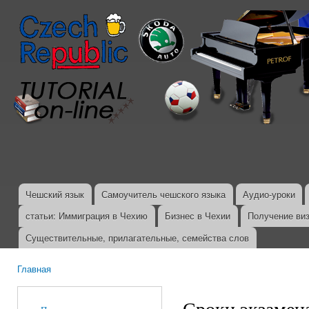
Пер
ос
со
Чешский язык
Самоучитель чешского языка
Аудио-уроки
Главное меню
статьи: Иммиграция в Чехию
Бизнес в Чехии
Получение ви
Существительные, прилагательные, семейства слов
Главная
Вы здесь
Сроки экзамен