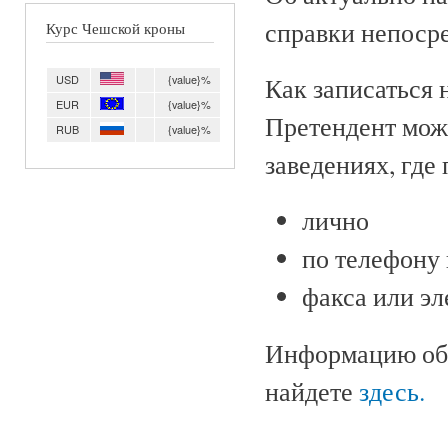
справки непоср
Курс Чешской кроны
USD
{value}%
Как записаться 
EUR
{value}%
Претендент може
RUB
{value}%
заведениях, где
лично
по телефону
факса или э
Информацию об 
найдете
здесь.