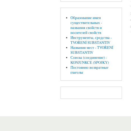
Образование имен
существительных -
названия свойств и
носителей свойств
Инструменты, средства -
TVOŘENÍ SUBSTANTIV
Названия мест - TVOŘENÍ
SUBSTANTIV
Союзы (соединение) -
KONJUNKCE (SPOJKY)
Постоянно возвратные
глаголы