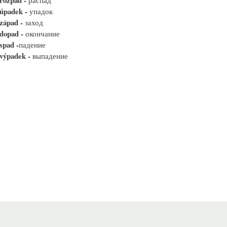
rozpad -
распад
úpadek -
упадок
západ -
заход
dopad -
окончание
spad -
падение
výpadek -
выпадение