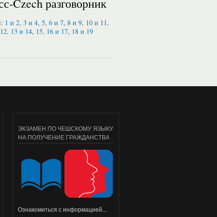
сс-Czech разговорник
и:
1 и 2
,
3 и 4
,
5, 6 и 7
,
8 и 9
,
10 и 11
,
12, 13 и 14
,
15, 16 и 17
,
18 и 19
ЭКЗАМЕН ПО ЧЕШСКОМУ ЯЗЫКУ
НА ПОЛУЧЕНИЕ ГРАЖДАНСТВА
Ознакомиться с информацией...