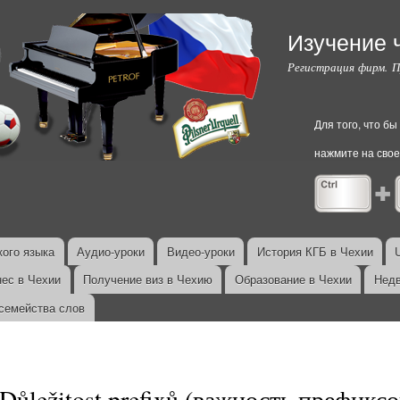
Перейти к
основному
Изучение 
содержанию
Регистрация фирм. 
Для того, что б
нажмите на свое
ого языка
Аудио-уроки
Видео-уроки
История КГБ в Чехии
нес в Чехии
Получение виз в Чехию
Образование в Чехии
Недв
семейства слов
Důležitost prefixů (важность префик