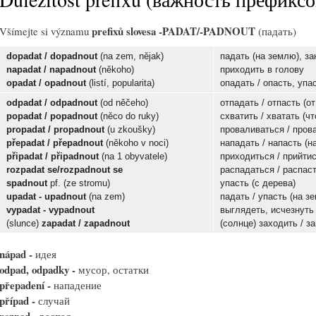
prefixů slovesa
-PADAT/-PADNOUT
Všímejte si významu
(падать)
dopadat / dopadnout
(na zem, nějak)
падать (на землю), за
napadat / napadnout
(někoho)
приходить в голову
opadat / opadnout
(listí, popularita)
опадать / опасть, упа
odpadat / odpadnout
(od něčeho)
отпадать / отпасть (от
popadat / popadnout
(něco do ruky)
схватить / хватать (чт
propadat / propadnout
(u zkoušky)
проваливаться / пров
přepadat / přepadnout
(někoho v noci)
нападать / напасть (н
připadat / připadnout
(na 1 obyvatele)
приходиться / прийтис
rozpadat se
/
rozpadnout se
распадаться / распас
spadnout
pf. (ze stromu)
упасть (с дерева)
upadat - upadnout
(na zem)
падать / упасть (на з
vypadat - vypadnout
выглядеть, исчезнуть 
(slunce)
zapadat / zapadnout
(солнце) заходить / з
nápad -
идея
odpad, odpadky -
мусор, остатки
přepadení -
нападение
případ -
случай