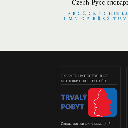
Czech-Русс словар
A, B, C, Č, D, E, F
G, H, CH, I, J
L, M, N
O, P
R, Ř, S, Š
T, U, V
ЭКЗАМЕН НА ПОСТОЯННОЕ
МЕСТОЖИТЕЛЬСТВО В ČR
Ознакомиться с информацией...