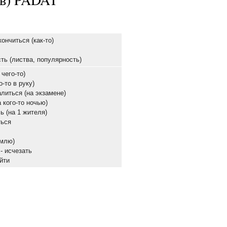
кончиться (как-то)
сть (листва, популярность)
 чего-то)
о-то в руку)
алиться (на экзамене)
а кого-то ночью)
ь (на 1 жителя)
ться
емлю)
- исчезать
айти