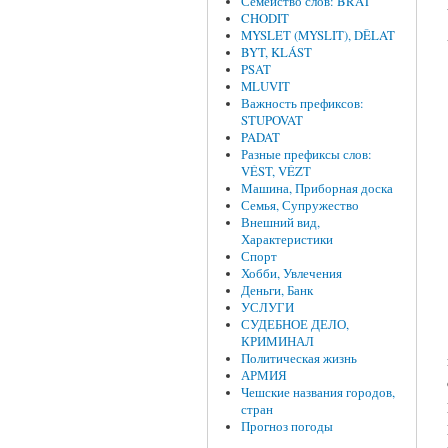
Семейство слов: BRAT
CHODIT
MYSLET (MYSLIT), DĚLAT
BYT, KLÁST
PSAT
MLUVIT
Важность префиксов:
STUPOVAT
PADAT
Разные префиксы слов:
VÉST, VÉZT
Машина, Приборная доска
Семья, Супружество
Внешний вид,
Характеристики
Спорт
Хобби, Увлечения
Деньги, Банк
УСЛУГИ
СУДЕБНОЕ ДЕЛО,
КРИМИНАЛ
Политическая жизнь
АРМИЯ
Чешские названия городов,
стран
Прогноз погоды