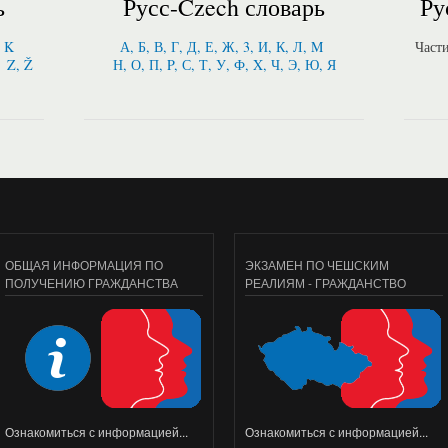
ь
Русс-Czech словарь
Ру
, K
А, Б, В, Г, Д, Е, Ж, 3, И, К, Л, M
Част
Z, Ž
Н, О, П, P, С, Т, У, Ф, X, Ч, Э, Ю, Я
ОБЩАЯ ИНФОРМАЦИЯ ПО
ЭКЗАМЕН ПО ЧЕШСКИМ
ПОЛУЧЕНИЮ ГРАЖДАНСТВА
РЕАЛИЯМ - ГРАЖДАНСТВО
Ознакомиться с информацией...
Ознакомиться с информацией...