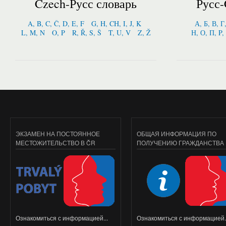
Czech-Русс словарь
Русс-
A, B, C, Č, D, E, F
G, H, CH, I, J, K
А, Б, В, Г
L, M, N
O, P
R, Ř, S, Š
T, U, V
Z, Ž
Н, О, П, P,
ЭКЗАМЕН НА ПОСТОЯННОЕ
ОБЩАЯ ИНФОРМАЦИЯ ПО
МЕСТОЖИТЕЛЬСТВО В ČR
ПОЛУЧЕНИЮ ГРАЖДАНСТВА
Ознакомиться с информацией...
Ознакомиться с информацией..