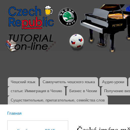
Пер
ос
со
Чешский язык
Самоучитель чешского языка
Аудио-уроки
Главное меню
статьи: Иммиграция в Чехию
Бизнес в Чехии
Получение ви
Существительные, прилагательные, семейства слов
Главная
Вы здесь
Česká jména mě