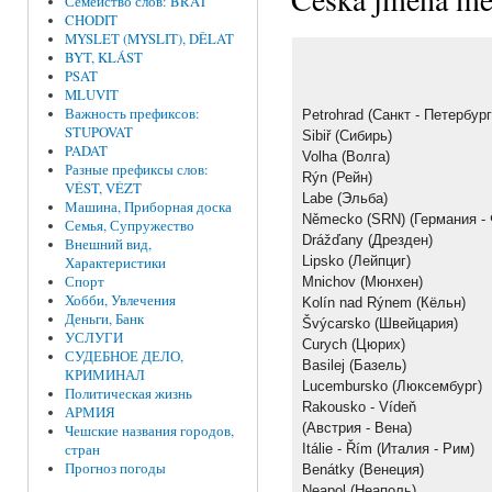
Семейство слов: BRAT
CHODIT
MYSLET (MYSLIT), DĚLAT
BYT, KLÁST
PSAT
MLUVIT
Важность префиксов:
Petrohrad (Санкт - Петербург
STUPOVAT
Sibiř (Сибирь)
PADAT
Volha (Волга)
Разные префиксы слов:
Rýn (Рейн)
VÉST, VÉZT
Labe (Эльба)
Машина, Приборная доска
Německo (SRN) (Германия -
Семья, Супружество
Drážďany (Дрезден)
Внешний вид,
Lipsko (Лейпциг)
Характеристики
Спорт
Mnichov (Мюнхен)
Хобби, Увлечения
Kolín nad Rýnem (Кёльн)
Деньги, Банк
Švýcarsko (Швейцария)
УСЛУГИ
Curych (Цюрих)
СУДЕБНОЕ ДЕЛО,
Basilej (Базель)
КРИМИНАЛ
Lucembursko (Люксембург)
Политическая жизнь
Rakousko - Vídeň
АРМИЯ
(Австрия - Вена)
Чешские названия городов,
стран
Itálie - Řím (Италия - Рим)
Прогноз погоды
Benátky (Венеция)
Neapol (Неаполь)