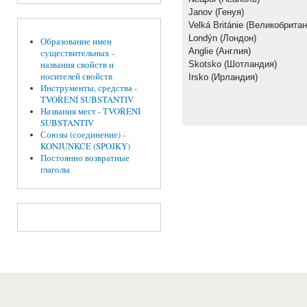
Janov (Генуя)
Velká Británie (Великобритан
Londýn (Лондон)
Образование имен
Anglie (Англия)
существительных -
Skotsko (Шотландия)
названия свойств и
носителей свойств
Irsko (Ирландия)
Инструменты, средства -
TVOŘENÍ SUBSTANTIV
Названия мест - TVOŘENÍ
SUBSTANTIV
Союзы (соединение) -
KONJUNKCE (SPOJKY)
Постоянно возвратные
глаголы