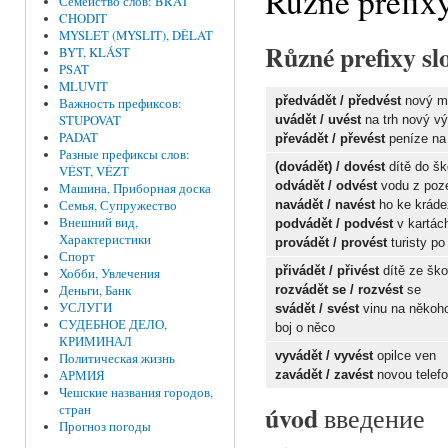
Různé prefix
Семейство слов: BRAT
CHODIT
MYSLET (MYSLIT), DĚLAT
Různé prefixy 
BYT, KLÁST
PSAT
MLUVIT
předvádět / předvést
nový m
Важность префиксов:
STUPOVAT
uvádět / uvést
na trh nový v
PADAT
převádět / převést
peníze na 
Разные префиксы слов:
(dovádět) /
dovést
dítě do šk
VÉST, VÉZT
odvádět / odvést
vodu z po
Машина, Приборная доска
Семья, Супружество
navádět / navést
ho ke kráde
Внешний вид,
podvádět / podvést
v kartác
Характеристики
provádět / provést
turisty p
Спорт
přivádět
/ přivést
dítě ze ško
Хобби, Увлечения
Деньги, Банк
rozvádět se / rozvést
se
УСЛУГИ
svádět / svést
vinu na někoh
СУДЕБНОЕ ДЕЛО,
boj o něco
КРИМИНАЛ
vyvádět / vyvést
opilce ven
Политическая жизнь
АРМИЯ
zavádět / zavést
novou telef
Чешские названия городов,
úvod
стран
введение
Прогноз погоды