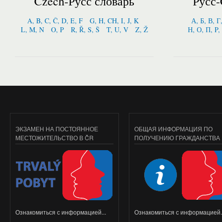
Czech-Русс словарь
Русс-
A, B, C, Č, D, E, F
G, H, CH, I, J, K
А, Б, В, Г
L, M, N
O, P
R, Ř, S, Š
T, U, V
Z, Ž
Н, О, П, P,
ЭКЗАМЕН НА ПОСТОЯННОЕ
ОБЩАЯ ИНФОРМАЦИЯ ПО
МЕСТОЖИТЕЛЬСТВО В ČR
ПОЛУЧЕНИЮ ГРАЖДАНСТВА
Ознакомиться с информацией...
Ознакомиться с информацией..