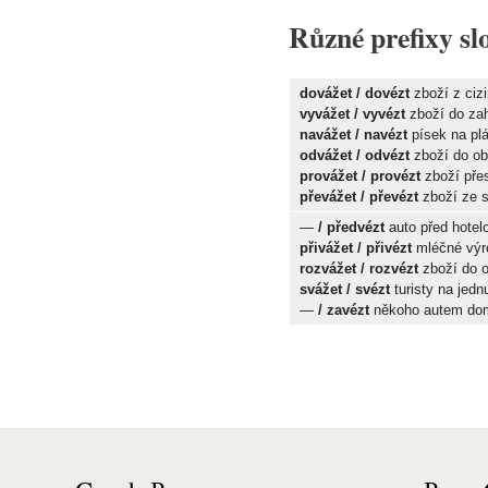
Různé prefixy s
dovážet / dovézt
zboží z ciz
vyvážet / vyvézt
zboží do zah
navážet / navézt
písek na pl
odvážet / odvézt
zboží do o
provážet / provézt
zboží přes
převážet / převézt
zboží ze 
—
/ předvézt
auto před hotel
přivážet / přivézt
mléčné výr
rozvážet / rozvézt
zboží do 
svážet / svézt
turisty na jedn
—
/ zavézt
někoho autem do