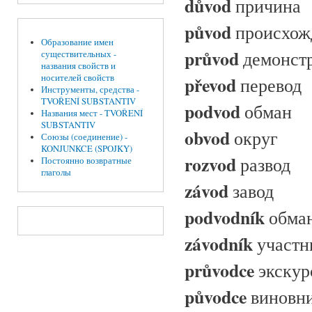
důvod
причина
původ
происхож
Образование имен
průvod
демонст
существительных -
названия свойств и
převod
носителей свойств
перевод
Инструменты, средства -
TVOŘENÍ SUBSTANTIV
podvod
обман
Названия мест - TVOŘENÍ
SUBSTANTIV
obvod
округ
Союзы (соединение) -
KONJUNKCE (SPOJKY)
rozvod
развод
Постоянно возвратные
глаголы
závod
завод
podvodník
обма
závodník
участн
průvodce
экскур
původce
виновн