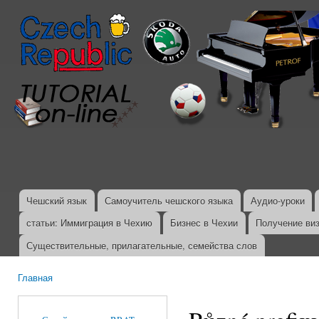
Пер
ос
со
Чешский язык
Самоучитель чешского языка
Аудио-уроки
Главное меню
статьи: Иммиграция в Чехию
Бизнес в Чехии
Получение ви
Существительные, прилагательные, семейства слов
Главная
Вы здесь