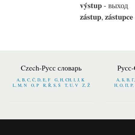
v
ý
stup
- выход
z
á
stup
z
á
stupce
,
Czech-Русс словарь
Русс-
A, B, C, Č, D, E, F
G, H, CH, I, J, K
А, Б, В, Г
L, M, N
O, P
R, Ř, S, Š
T, U, V
Z, Ž
Н, О, П, P,