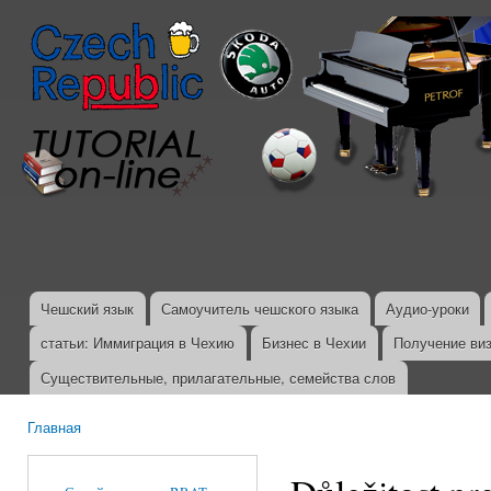
Пер
ос
со
Чешский язык
Самоучитель чешского языка
Аудио-уроки
Главное меню
статьи: Иммиграция в Чехию
Бизнес в Чехии
Получение ви
Существительные, прилагательные, семейства слов
Главная
Вы здесь