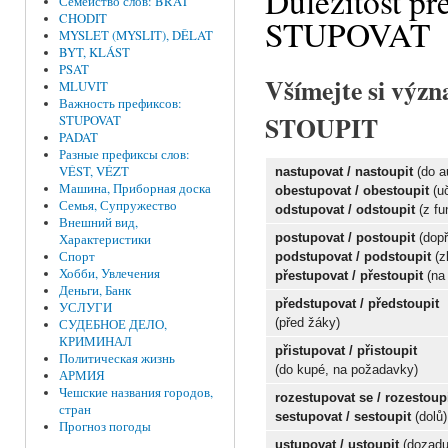
Důležitost p
Семейство слов: BRAT
CHODIT
STUPOVAT
MYSLET (MYSLIT), DĚLAT
BYT, KLÁST
PSAT
Všímejte si vý
MLUVIT
Важность префиксов:
STOUPIT
STUPOVAT
PADAT
Разные префиксы слов:
VÉST, VÉZT
nastupovat / nastoupit
(do a
Машина, Приборная доска
obestupovat / obestoupit
(uč
Семья, Супружество
odstupovat / odstoupit
(z fu
Внешний вид,
postupovat / postoupit
(dopř
Характеристики
Спорт
podstupovat
/
podstoupit
(
z
Хобби, Увлечения
p
ř
estupovat
/
p
ř
estoupit
(
na
Деньги, Банк
p
ř
edstupovat
/
p
ř
edstoupit
УСЛУГИ
(
p
ř
ed
žá
ky
)
СУДЕБНОЕ ДЕЛО,
КРИМИНАЛ
p
ř
istupovat
/
p
ř
istoupit
Политическая жизнь
(
do
kup
é,
na požadavky)
АРМИЯ
Чешские названия городов,
rozestupovat se / rozestoup
стран
sestupovat / sestoupit
(dolů)
Прогноз погоды
ustupovat /
ustoupit
(dozadu