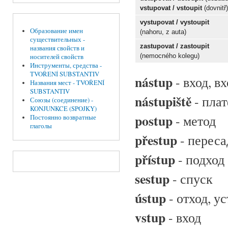
vstupovat / vstoupit
(dovnitř
vystupovat / vysto
upit
Образование имен
(nahoru, z auta)
существительных -
zastupovat / zastoupit
названия свойств и
(nemocného kolegu)
носителей свойств
Инструменты, средства -
TVOŘENÍ SUBSTANTIV
nástup
-
вход, в
Названия мест - TVOŘENÍ
SUBSTANTIV
nástupiště
-
пла
Союзы (соединение) -
KONJUNKCE (SPOJKY)
postup
-
метод
Постоянно возвратные
глаголы
přestup
-
переса
p
ří
stup
- подход
sestup
- спуск
ú
stup
- отход, у
vstup
- вход