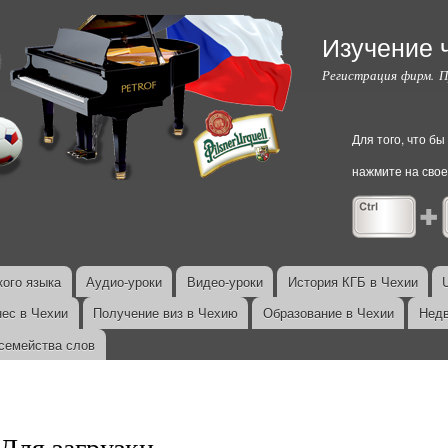
Перейти к
основному
Изучение 
содержанию
Регистрация фирм. 
Для того, что б
нажмите на свое
ого языка
Аудио-уроки
Видео-уроки
История КГБ в Чехии
нес в Чехии
Получение виз в Чехию
Образование в Чехии
Недв
семейства слов
Для загрузки