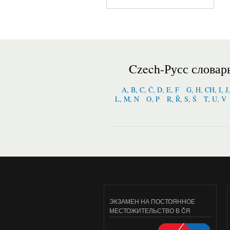
Czech-Русс словар
A, B, C, Č, D, E, F
G, H, CH, I, J
L, M, N
O, P
R, Ř, S, Š
T, U, V
ЭКЗАМЕН НА ПОСТОЯННОЕ
МЕСТОЖИТЕЛЬСТВО В ČR