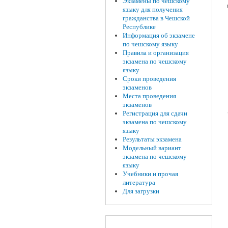
Экзамены по чешскому
языку для получения
гражданства в Чешской
Республике
Информация об экзамене
по чешскому языку
Правила и организация
экзамена по чешскому
языку
Сроки проведения
экзаменов
Места проведения
экзаменов
Регистрация для сдачи
экзамена по чешскому
языку
Результаты экзамена
Модельный вариант
экзамена по чешскому
языку
Учебники и прочая
литература
Для загрузки