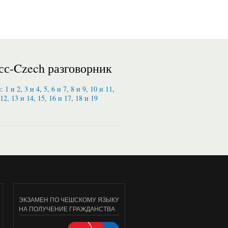
сс-Czech разговорник
и:
1 и 2
,
3 и 4
,
5, 6 и 7
,
8 и 9
,
10 и 11
,
12, 13 и 14
,
15, 16 и 17
,
18 и 19
ЭКЗАМЕН ПО ЧЕШСКОМУ ЯЗЫКУ
НА ПОЛУЧЕНИЕ ГРАЖДАНСТВА