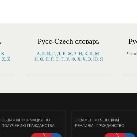
ь
Русс-Czech словарь
Ру
, K
А, Б, В, Г, Д, Е, Ж, 3, И, К, Л, M
Част
Z, Ž
Н, О, П, P, С, Т, У, Ф, X, Ч, Э, Ю, Я
ОБЩАЯ ИНФОРМАЦИЯ ПО
ЭКЗАМЕН ПО ЧЕШСКИМ
ПОЛУЧЕНИЮ ГРАЖДАНСТВА
РЕАЛИЯМ - ГРАЖДАНСТВО