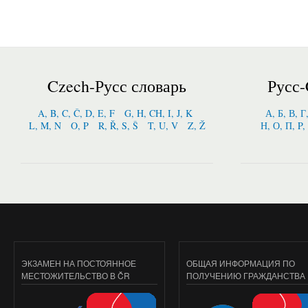
Czech-Русс словарь
Русс-
A, B, C, Č, D, E, F
G, H, CH, I, J, K
А, Б, В, Г
L, M, N
O, P
R, Ř, S, Š
T, U, V
Z, Ž
Н, О, П, P,
ЭКЗАМЕН НА ПОСТОЯННОЕ
ОБЩАЯ ИНФОРМАЦИЯ ПО
МЕСТОЖИТЕЛЬСТВО В ČR
ПОЛУЧЕНИЮ ГРАЖДАНСТВА