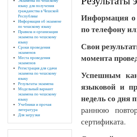
Результаты 
Экзамены по чешскому
языку для получения
гражданства в Чешской
Информация о 
Республике
Информация об экзамене
по телефону ил
по чешскому языку
Правила и организация
экзамена по чешскому
языку
Свои результат
Сроки проведения
экзаменов
момента провед
Места проведения
экзаменов
Регистрация для сдачи
Успешным кан
экзамена по чешскому
языку
языковой и п
Результаты экзамена
Модельный вариант
экзамена по чешскому
недель со дня 
языку
Учебники и прочая
раннюю повто
литература
Для загрузки
сертификата.