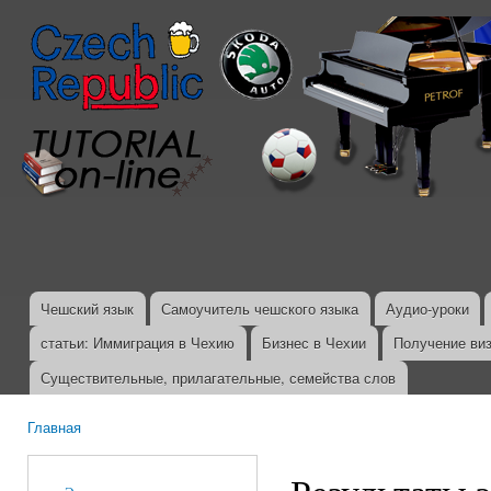
Пер
ос
со
Чешский язык
Самоучитель чешского языка
Аудио-уроки
Главное меню
статьи: Иммиграция в Чехию
Бизнес в Чехии
Получение ви
Существительные, прилагательные, семейства слов
Главная
Вы здесь