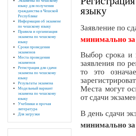
Регистрация
Экзамены по чешскому
языку для получения
языку
гражданства в Чешской
Республике
Информация об экзамене
Заявление по сд
по чешскому языку
Правила и организация
минимально за 
экзамена по чешскому
языку
Сроки проведения
Выбор срока и 
экзаменов
Места проведения
заявления по р
экзаменов
Регистрация для сдачи
то это означа
экзамена по чешскому
зарегистриров
языку
Результаты экзамена
Места могут осв
Модельный вариант
экзамена по чешскому
от сдачи экзаме
языку
Учебники и прочая
литература
В день сдачи э
Для загрузки
минимально за 