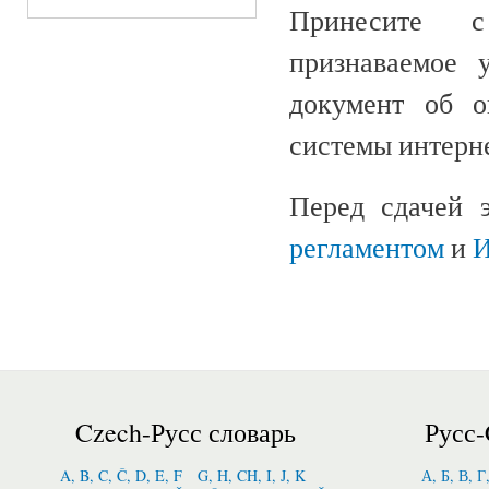
Принесите с
признаваемое у
документ об о
системы интерне
Перед сдачей 
регламентом
и
И
Czech-Русс словарь
Русс-
A, B, C, Č, D, E, F
G, H, CH, I, J, K
А, Б, В, Г