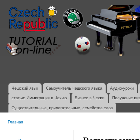
Пер
ос
со
Чешский язык
Самоучитель чешского языка
Аудио-уроки
Главное меню
статьи: Иммиграция в Чехию
Бизнес в Чехии
Получение ви
Существительные, прилагательные, семейства слов
Главная
Вы здесь