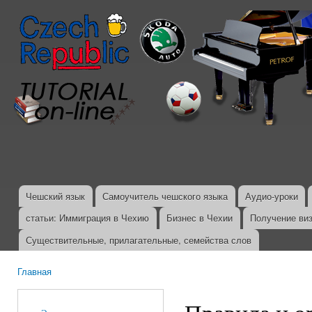
Пер
ос
со
Чешский язык
Самоучитель чешского языка
Аудио-уроки
Главное меню
статьи: Иммиграция в Чехию
Бизнес в Чехии
Получение ви
Существительные, прилагательные, семейства слов
Главная
Вы здесь