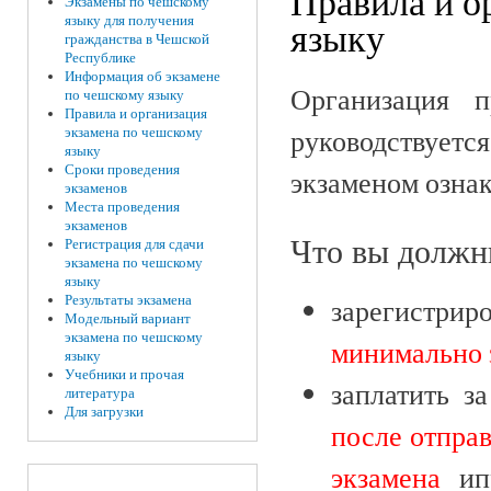
Правила и о
Экзамены по чешскому
языку для получения
языку
гражданства в Чешской
Республике
Информация об экзамене
Организация 
по чешскому языку
Правила и организация
руководствуется
экзамена по чешскому
языку
Сроки проведения
экзаменом озна
экзаменов
Места проведения
экзаменов
Что вы долж
Регистрация для сдачи
экзамена по чешскому
языку
Результаты экзамена
зарегистрир
Модельный вариант
экзамена по чешскому
минимально з
языку
Учебники и прочая
заплатить з
литература
Для загрузки
после отправ
экзамена
и
п