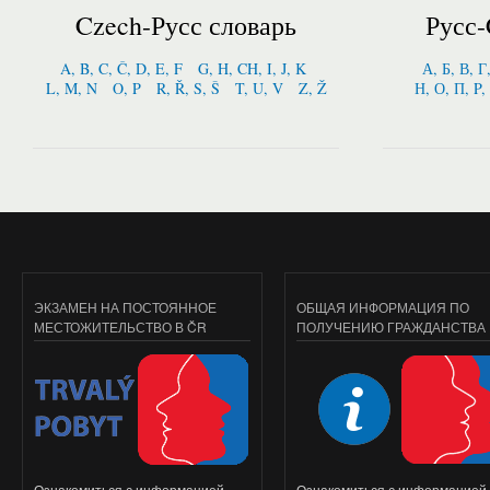
Czech-Русс словарь
Русс-
A, B, C, Č, D, E, F
G, H, CH, I, J, K
А, Б, В, Г
L, M, N
O, P
R, Ř, S, Š
T, U, V
Z, Ž
Н, О, П, P,
ЭКЗАМЕН НА ПОСТОЯННОЕ
ОБЩАЯ ИНФОРМАЦИЯ ПО
МЕСТОЖИТЕЛЬСТВО В ČR
ПОЛУЧЕНИЮ ГРАЖДАНСТВА
Ознакомиться с информацией...
Ознакомиться с информацией..