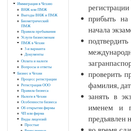
Иммиграция в Чехию
регистрации
ВНЖ или ПМЖ
Выгоды ВНЖ и ПМЖ
прибыть на
Биометрический
ПМЖ
начала экзам
Правила пребывания
Услуги бизнесменам
подтвердить
ПМЖ в Чехии
3-и варианта
междунаро
Документы
загранпаспо
Оплата и налоги
Вопросы и ответы
проверить п
Бизнес в Чехии
Процесс регистрации
фамилия, дат
Регистрация ООО
Правила бизнеса
занять в э
Налоги в Чехии
Особенности бизнеса
именем и п
Об открытии фирмы
ЧП или фирма
предъявлен 
Виды лицензий
Простые
во время сд
Ремесленные