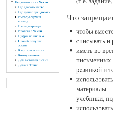
(т.е. задани
Недвижимость в Чехии
Где сдавать жильё
Где лучше арендовать
Что запрещае
Выгоды сдачи в
аренду
Выгоды аренды
чтобы вместо
Ипотека в Чехии
Цифры по ипотеке
списывать и 
Способ покупки
жилья
иметь во вре
Квартиры в Чехии
Коммунальные
письменных
Дом в столице Чехии
Дома в Чехии
резинкой и т
использова
материалы 
учебники, по
использов