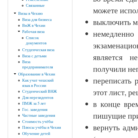
Связанные
можете испо
Визы в Чехию
выключить м
Виза для бизнеса
ВнЖ в Чехии
немедленно
Рабочая виза
Список
экзаменаци
документов
Студенческая виза
является н
Виза с детьми
Виза
получили не
предпринимателя
Образование в Чехии
переписать 
Как учат чешский
язык в России
этот лист, р
Студенческий ВНЖ
Для нерезидентов
в конце вре
ПМЖ за 5 лет
Гос. заведения
пишущие при
Частные заведения
Стоимость учёбы
вернуть адм
Плюсы учёбы в Чехии
Обучение детей