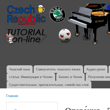
Пер
ос
со
Чешский язык
Самоучитель чешского языка
Аудио-уроки
Главное меню
статьи: Иммиграция в Чехию
Бизнес в Чехии
Получение ви
Существительные, прилагательные, семейства слов
Главная
Вы здесь