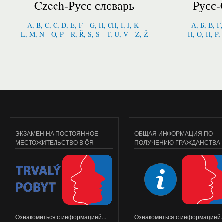
Czech-Русс словарь
Русс-
A, B, C, Č, D, E, F
G, H, CH, I, J, K
А, Б, В, Г
L, M, N
O, P
R, Ř, S, Š
T, U, V
Z, Ž
Н, О, П, P,
ЭКЗАМЕН НА ПОСТОЯННОЕ
ОБЩАЯ ИНФОРМАЦИЯ ПО
МЕСТОЖИТЕЛЬСТВО В ČR
ПОЛУЧЕНИЮ ГРАЖДАНСТВА
Ознакомиться с информацией...
Ознакомиться с информацией..