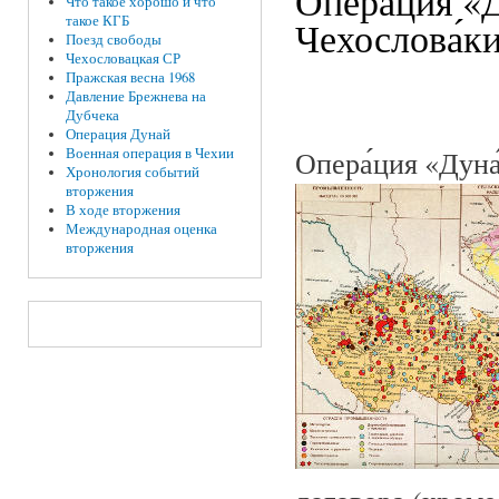
Опера́ция «Д
Что такое хорошо и что
такое КГБ
Чехослова́к
Поезд свободы
Чехословацкая СР
Пражская весна 1968
Давление Брежнева на
Дубчека
Операция Дунай
Опера́ция «Дуна
Военная операция в Чехии
Хронология событий
вторжения
В ходе вторжения
Международная оценка
вторжения