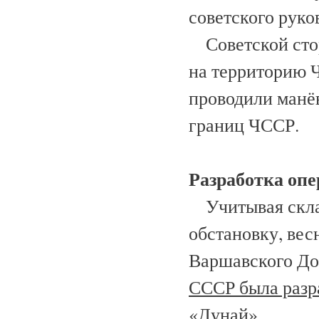
советского руко
Советской стор
на территорию 
проводили манё
границ ЧССР.
Разработка оп
Учитывая скла
обстановку, ве
Варшавского До­
СССР была разра
«Дунай».