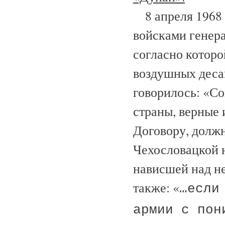
8 апреля 1968
войсками генера
согласно котор
воздушных деса
говорилось: «С
страны, верные
Договору, должн
Чехословацкой 
нависшей над н
также: «
…если
армии с пон