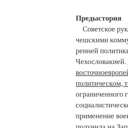
Предыстория
Советское руков
чешскими комму
ренней политик
Чехословакией.
восточ­ноевропе
политическом, т
ограниченного г
социалистическо
применение воен
получила на Зап