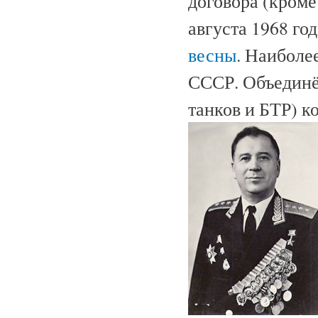
договора (кром
августа 1968 г
весны
. Наиболе
СССР. Объединён
танков и БТР) к