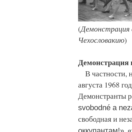
Демонстрация в
(
Чехословакию
)
Демонстрация п
В частности, н
августа 1968 го
Демонстранты р
svobodné a nez
свободная и нез
,
оккупантам!»
«