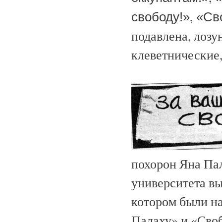
,
свободу!»
«Сво
подавлена, лоз
клеветнические
похорон Яна Пал
университета вы
котором были на
Палаху» и «Сво