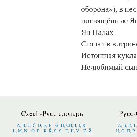
оборона»), в пе
посвящённые Ян
Ян Палах
Сгорал в витрин
Истошная кукла
Нелюбимый сын
Czech-Русс словарь
Русс-
A, B, C, Č, D, E, F
G, H, CH, I, J, K
А, Б, В, Г
L, M, N
O, P
R, Ř, S, Š
T, U, V
Z, Ž
Н, О, П, P,