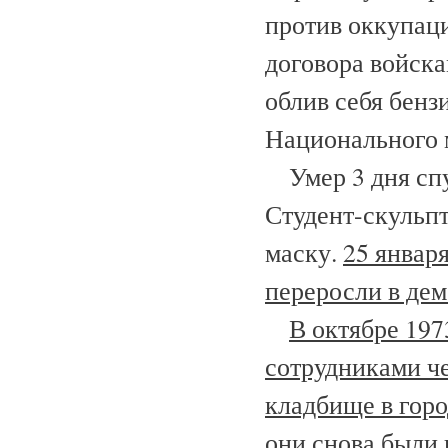
против оккупац
договора войска
облив себя бен
Национального 
Умер 3 дня спу
Студент-скульп
маску.
25 январ
переросли в де
В октябре 197
сотрудниками ч
кладбище в гор
они снова были