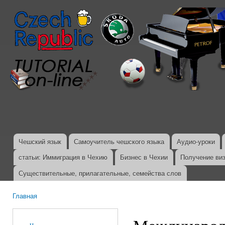
Пер
ос
со
Чешский язык
Самоучитель чешского языка
Аудио-уроки
Главное меню
статьи: Иммиграция в Чехию
Бизнес в Чехии
Получение ви
Существительные, прилагательные, семейства слов
Главная
Вы здесь