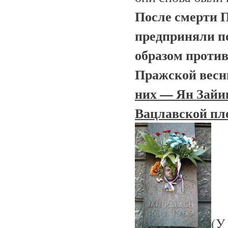
После смерти П
предприняли п
образом против
Пражской весны 
них — Ян Зайиц
Вацлавской пл
(У