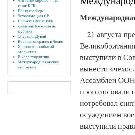
Международ
Что такое хорошо и что
такое КГБ
Поезд свободы
Международная
Чехословацкая СР
Пражская весна 1968
Давление Брежнева на
Дубчека
21 августа пре
Операция Дунай
Военная операция в Чехии
Великобритания,
Хронология событий
вторжения
выступили в Со
В ходе вторжения
Международная оценка
вынести «чехос
вторжения
Ассамблеи ООН.
проголосовали п
потребовал снят
осуждением вое
выступили прав