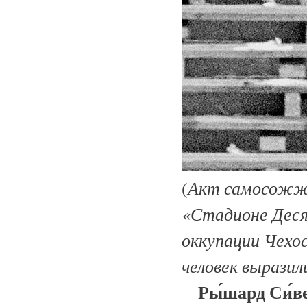
Акт самосожже
(
«Стадионе Деся
оккупации Чехос
человек вырази
Ры́шард Си́в