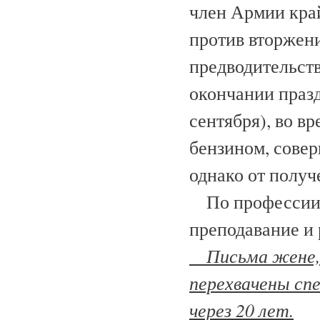
член Армии край
против вторжени
предводительст
окончании праз
сентября), во в
бензином, сове
однако от получ
По профессии 
преподавание и 
Письма жене, н
перехвачены сп
через 20 лет.