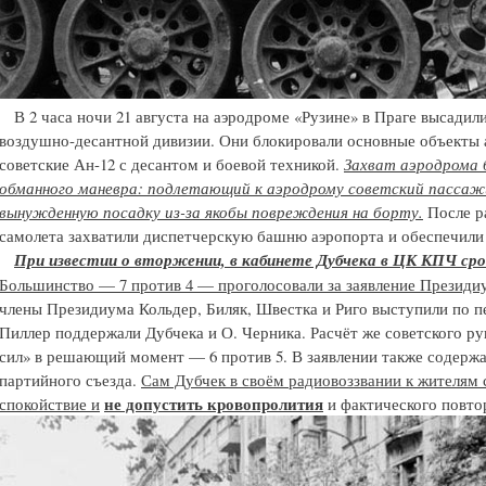
В 2 часа ночи 21 августа на аэродроме «Рузине» в Праге высадил
воздушно-десантной дивизии. Они блокировали основные объекты а
советские Ан-12 с десантом и боевой техникой.
Захват аэродрома 
обманного маневра: подлетающий к аэродрому советский пассаж
вынужденную посадку из-за якобы повреждения на борту.
После р
самолета захватили диспетчерскую башню аэропорта и обеспечили
При известии о вторжении, в кабинете Дубчека в ЦК КПЧ ср
Большинство — 7 против 4 — проголосовали за заявление Президи
члены Президиума Кольдер, Биляк, Швестка и Риго выступили по п
Пиллер поддержали Дубчека и О. Черника. Расчёт же советского ру
сил» в решающий момент — 6 против 5. В заявлении также содержа
партийного съезда.
Сам Дубчек в своём радиовоззвании к жителям 
не допустить кровопролития
спокойствие и
и фактического повтор