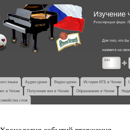
Перейти к
основному
Изучение 
содержанию
Регистрация фирм. 
Для того, что б
нажмите на свое
ого языка
Аудио-уроки
Видео-уроки
История КГБ в Чехии
нес в Чехии
Получение виз в Чехию
Образование в Чехии
Недв
семейства слов
Хронология событий вторжения