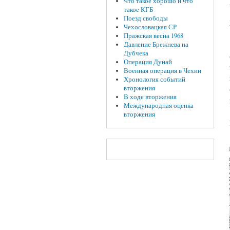
Что такое хорошо и что
такое КГБ
Поезд свободы
Чехословацкая СР
Пражская весна 1968
Давление Брежнева на
Дубчека
Операция Дунай
Военная операция в Чехии
Хронология событий
вторжения
В ходе вторжения
Международная оценка
вторжения