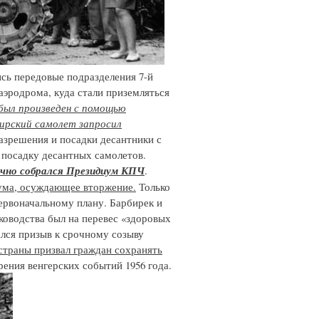
ись передовые подразделения 7-й
эродрома, куда стали приземляться
был произведен с помощью
ирский самолет запросил
азрешения и посадки десантники с
 посадку десантных самолетов.
очно собрался Президиум КПЧ
.
ума, осуждающее вторжение.
Только
ервоначальному плану. Барбирек и
ководства был на перевес «здоровых
лся призыв к срочному созыву
страны призвал граждан сохранять
ения венгерских событий 1956 года.