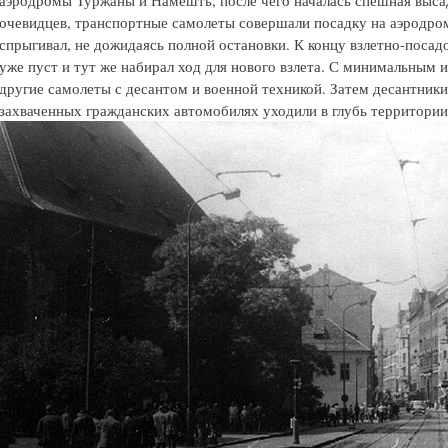
аэродромы Туржаны и Намешть, после чего началась спешная выса
очевидцев, транспортные самолеты совершали посадку на аэродро
спрыгивал, не дожидаясь полной остановки. К концу взлетно-поса
уже пуст и тут же набирал ход для нового взлета. С минимальным 
другие самолеты с десантом и военной техникой. Затем десантники
захваченных гражданских автомобилях уходили в глубь территории