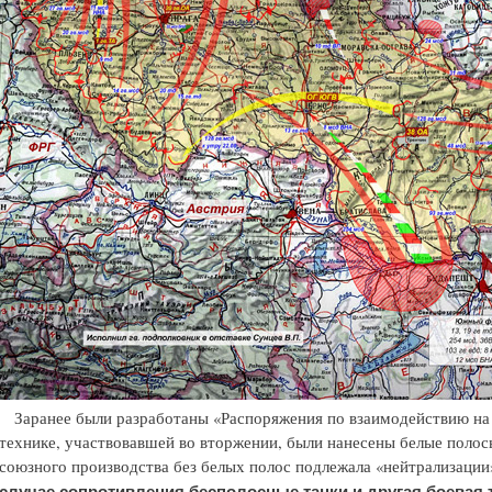
Заранее были разработаны «Распоряжения по взаимодействию на 
технике, участвовавшей во вторжении, были нанесены белые полосы
союзного производства без белых полос подлежала «нейтрализации
случае сопротивления бесполосные танки и другая боевая