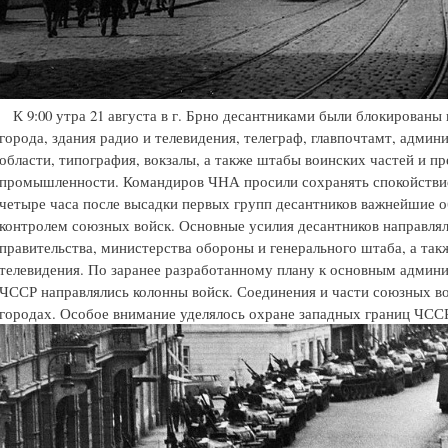
К 9:00 утра 21 августа в г. Брно десантниками были блокированы 
города, здания радио и телевидения, телеграф, главпочтамт, админ
области, типография, вокзалы, а также штабы воинских частей и п
промышленности. Командиров ЧНА просили сохранять спокойствие
четыре часа после высадки первых групп десантников важнейшие о
контролем союзных войск. Основные усилия десантников направлял
правительства, министерства обороны и генерального штаба, а так
телевидения. По заранее разработанному плану к основным адми
ЧССР направлялись колонны войск. Соединения и части союзных в
городах. Особое внимание уделялось охране западных границ ЧСС