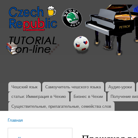
Пер
ос
со
Чешский язык
Самоучитель чешского языка
Аудио-уроки
Главное меню
статьи: Иммиграция в Чехию
Бизнес в Чехии
Получение ви
Существительные, прилагательные, семейства слов
Главная
Вы здесь