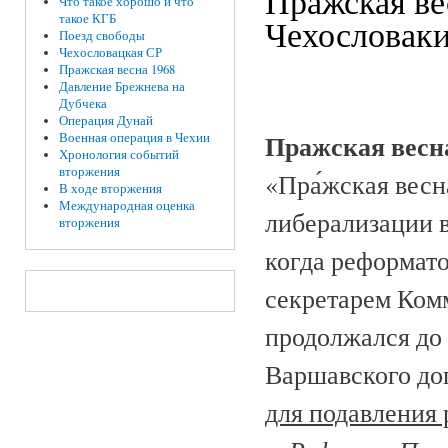
Пражская ве
Что такое хорошо и что
такое КГБ
Чехословак
Поезд свободы
Чехословацкая СР
Пражская весна 1968
Давление Брежнева на
Дубчека
Операция Дунай
Пражская весн
Военная операция в Чехии
Хронология событий
вторжения
«Пра́жская весн
В ходе вторжения
Международная оценка
либерализации в
вторжения
когда реформат
секретарем Ком
продолжался до 
Варшавского до
для подавления