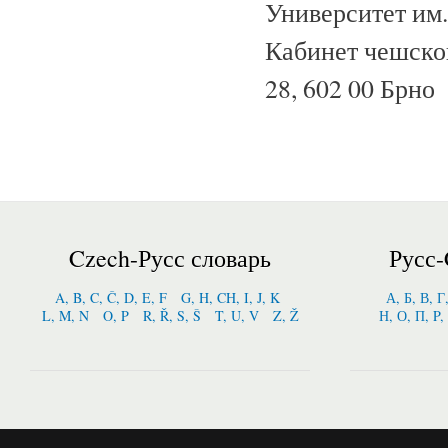
Университет им.
Кабинет чешског
28, 602 00 Брно
Czech-Русс словарь
Русс-
A, B, C, Č, D, E, F
G, H, CH, I, J, K
А, Б, В, Г
L, M, N
O, P
R, Ř, S, Š
T, U, V
Z, Ž
Н, О, П, P,