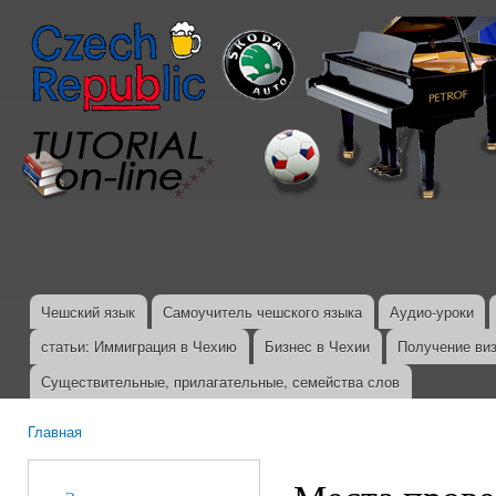
Пер
ос
со
Чешский язык
Самоучитель чешского языка
Аудио-уроки
Главное меню
статьи: Иммиграция в Чехию
Бизнес в Чехии
Получение ви
Существительные, прилагательные, семейства слов
Главная
Вы здесь