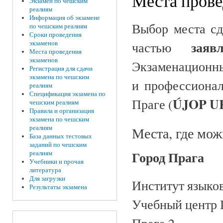
Места прове
Экзамен по чешским
реалиям
Информация об экзамене
Выбор места сд
по чешским реалиям
Сроки проведения
зая
экзаменов
частью
Места проведения
экзаменов
Экзаменационны
Регистрация для сдачи
экзамена по чешским
и профессионал
реалиям
Спецификация экзамена по
ÚJOP U
Праге
(
чешским реалиям
Правила и организация
экзамена по чешским
Места, где мож
реалиям
База данных тестовых
заданий по чешским
Город Прага
реалиям
Учебники и прочая
литература
Для загрузки
Институт языко
Результаты экзамена
Учебный центр П