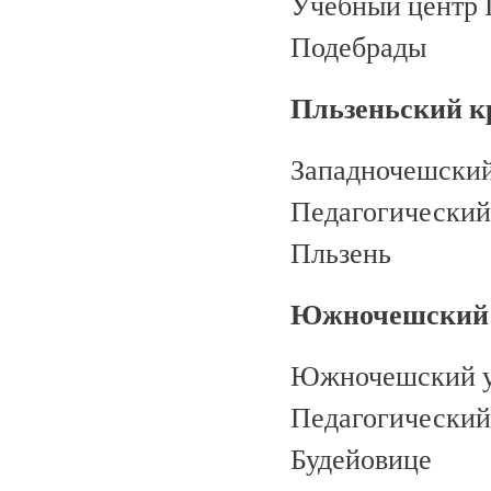
Учебный центр 
Подебрады
Пльзеньский к
Западночешский 
Педагогический 
Пльзень
Южночешский 
Южночешский ун
Педагогический 
Будейовице