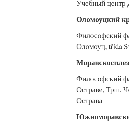
Учебный центр 
Оломоуцкий к
Философский фак
Оломоуц
,
třída 
Моравскосилез
Философский фак
Остраве, Трш. Ч
Острава
Южноморавски