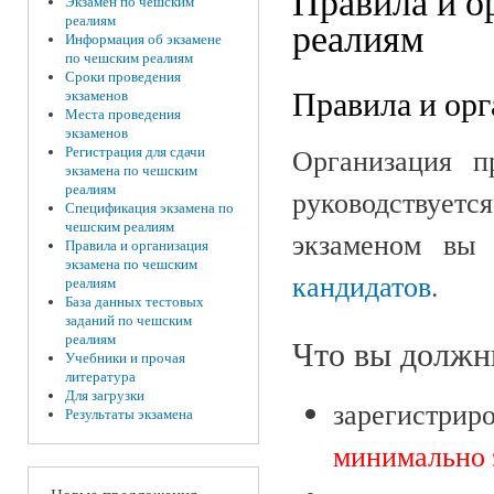
Правила и о
Экзамен по чешским
реалиям
реалиям
Информация об экзамене
по чешским реалиям
Сроки проведения
Правила и орг
экзаменов
Места проведения
экзаменов
Организация п
Регистрация для сдачи
экзамена по чешским
реалиям
руководствуется
Спецификация экзамена по
чешским реалиям
экзаменом вы 
Правила и организация
экзамена по чешским
кандидатов
.
реалиям
База данных тестовых
заданий по чешским
реалиям
Что вы долж
Учебники и прочая
литература
Для загрузки
зарегистрир
Результаты экзамена
минимально з