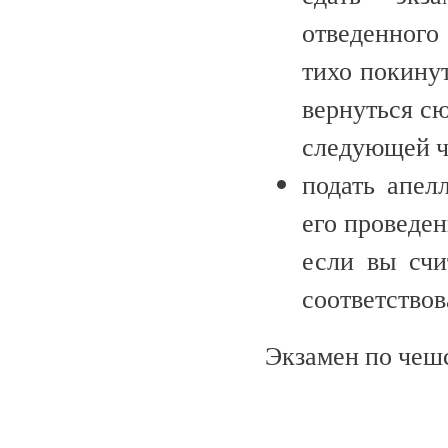
отведенного
тихо покину
вернуться сю
следующей ч
подать апел
его проведе
если вы счи
соответство
Экзамен по чеш