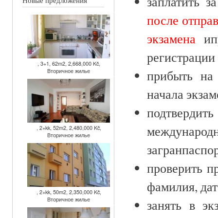
заплатить з
Новые предложения
после отправ
экзамена
и
п
регистрации
, 3+1, 62m2, 2,668,000 Kč,
Вторичное жилье
прибыть на
начала экзам
подтвердить
междунаро
, 2+kk, 52m2, 2,480,000 Kč,
Вторичное жилье
загранпаспо
проверить п
фамилия, дат
, 2+kk, 50m2, 2,350,000 Kč,
Вторичное жилье
занять в э