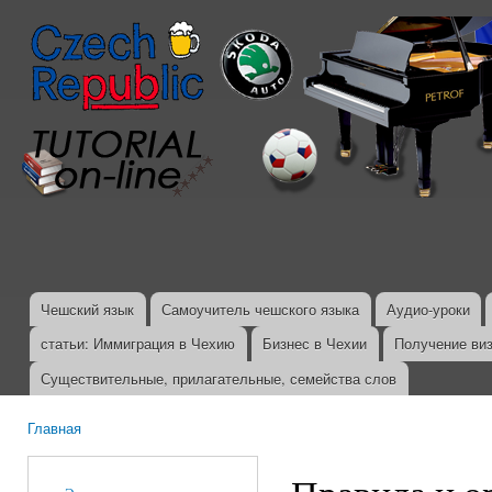
Пер
ос
со
Чешский язык
Самоучитель чешского языка
Аудио-уроки
Главное меню
статьи: Иммиграция в Чехию
Бизнес в Чехии
Получение ви
Существительные, прилагательные, семейства слов
Главная
Вы здесь