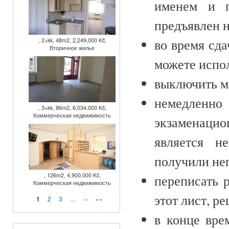
именем и п
предъявлен 
во время сд
, 2+kk, 48m2, 2,249,000 Kč,
Вторичное жилье
можете испо
выключить м
немедленно
, 3+kk, 86m2, 6,034,000 Kč,
Коммерческая недвижимость
экзаменаци
является н
получили не
, 126m2, 4,900,000 Kč,
переписать 
Коммерческая недвижимость
этот лист, р
Страницы
2
3
…
››
»»
1
в конце вре