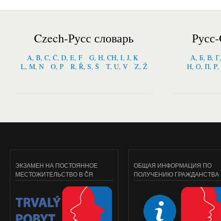
Czech-Русс словарь
Русс-
A, B, C, Č, D, E, F
G, H, CH, I, J, K
А, Б, В, Г
L, M, N
O, P
R, Ř, S, Š
T, U, V
Z, Ž
Н, О, П, P,
ЭКЗАМЕН НА ПОСТОЯННОЕ
ОБЩАЯ ИНФОРМАЦИЯ ПО
МЕСТОЖИТЕЛЬСТВО В ČR
ПОЛУЧЕНИЮ ГРАЖДАНСТВА