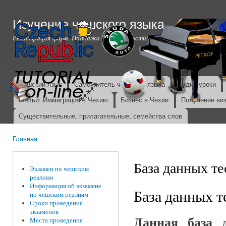
Пер
ос
Изучение чешского языка
со
Регистрация фирм. Продажа недвижимости.
Чешский язык
Самоучитель чешского языка
Аудио-уроки
Главное меню
статьи: Иммиграция в Чехию
Бизнес в Чехии
Получение ви
Существительные, прилагательные, семейства слов
Главная
Вы здесь
База данных т
Экзамен по чешским
реалиям
Информация об экзамене
База данных т
по чешским реалиям
Сроки проведения
экзаменов
Данная база 
Места проведения