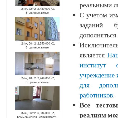
реальными л
, 2+kk, 52m2, 2,480,000 Kč,
Вторичное жилье
С учетом из
заданий б
дополняться.
Исключите
, 2+kk, 50m2, 2,350,000 Kč,
Вторичное жилье
является
На
институт о
учреждение 
, 2+kk, 48m2, 2,249,000 Kč,
Вторичное жилье
для дополн
работников
.
Все тесто
реалиям мо
, 3+kk, 86m2, 6,034,000 Kč,
Коммерческая недвижимость