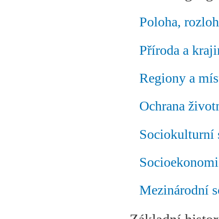
Poloha, rozloh
Příroda a kraj
Regiony a mís
Ochrana životn
Sociokulturní 
Socioekonomic
Mezinárodní s