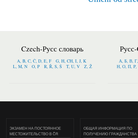
Czech-Русс словарь
Русс-
A, B, C, Č, D, E, F
G, H, CH, I, J, K
А, Б, В, Г
L, M, N
O, P
R, Ř, S, Š
T, U, V
Z, Ž
Н, О, П, P,
ЭКЗАМЕН НА ПОСТОЯННОЕ
ОБЩАЯ ИНФОРМАЦИЯ ПО
МЕСТОЖИТЕЛЬСТВО В ČR
ПОЛУЧЕНИЮ ГРАЖДАНСТВА