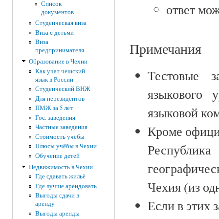
Список
ответ мож
документов
Студенческая виза
Виза с детьми
Виза
Примечания
предпринимателя
Образование в Чехии
Как учат чешский
Тестовые з
язык в России
Студенческий ВНЖ
языкового 
Для нерезидентов
ПМЖ за 5 лет
языковой ко
Гос. заведения
Частные заведения
Кроме офици
Стоимость учёбы
Республик
Плюсы учёбы в Чехии
Обучение детей
географичес
Недвижимость в Чехии
Где сдавать жильё
Чехия (из од
Где лучше арендовать
Выгоды сдачи в
Если в этих 
аренду
Выгоды аренды