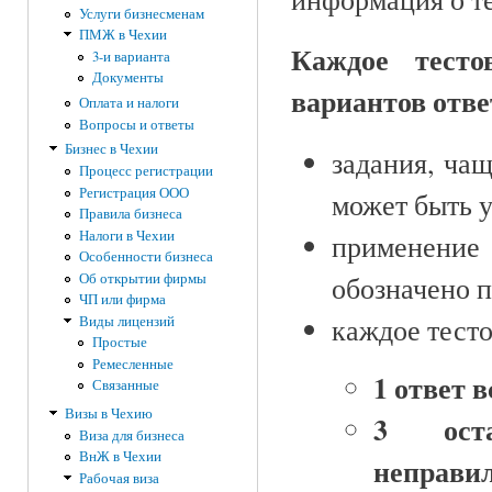
Услуги бизнесменам
ПМЖ в Чехии
Каждое тесто
3-и варианта
Документы
вариантов отве
Оплата и налоги
Вопросы и ответы
Бизнес в Чехии
задания, чащ
Процесс регистрации
Регистрация ООО
может быть у
Правила бизнеса
Налоги в Чехии
применение
Особенности бизнеса
Об открытии фирмы
обозначено 
ЧП или фирма
каждое тест
Виды лицензий
Простые
Ремесленные
1 ответ 
Связанные
Визы в Чехию
3 ост
Виза для бизнеса
ВнЖ в Чехии
неправи
Рабочая виза