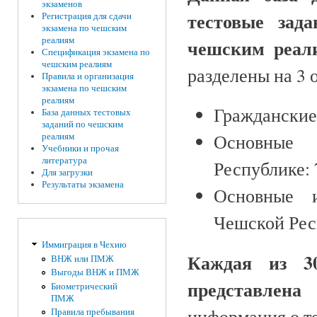
экзаменов
тестовые зад
Регистрация для сдачи
экзамена по чешским
реалиям
чешским реал
Спецификация экзамена по
чешским реалиям
разделены на 3 о
Правила и организация
экзамена по чешским
реалиям
Гражданские
База данных тестовых
заданий по чешским
Основные 
реалиям
Учебники и прочая
литература
Республике: 
Для загрузки
Результаты экзамена
Основные и
Чешской Рес
Иммиграция в Чехию
Каждая из 3
ВНЖ или ПМЖ
Выгоды ВНЖ и ПМЖ
представлена
Биометрический
ПМЖ
информация о т
Правила пребывания