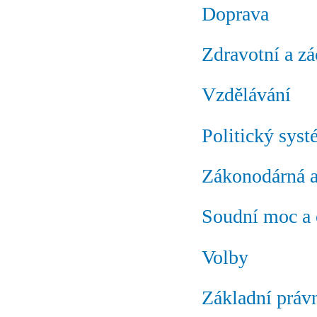
Doprava
Zdravotní a z
Vzdělávání
Politický sys
Zákonodárná 
Soudní moc a 
Volby
Základní právn