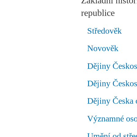
Základní histor
republice
Středověk
Novověk
Dějiny Českos
Dějiny Českos
Dějiny Česka 
Významné osob
Umění od stře