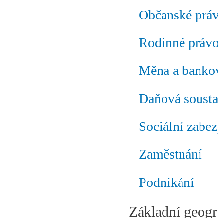
Občanské prá
Rodinné práv
Měna a bankov
Daňová soust
Sociální zabe
Zaměstnání
Podnikání
Základní geogr