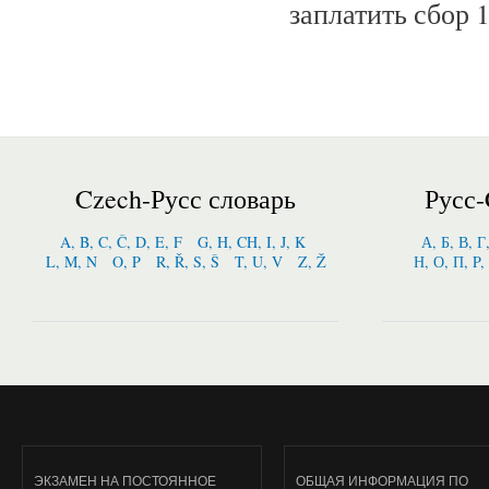
заплатить сбор 
Czech-Русс словарь
Русс-
A, B, C, Č, D, E, F
G, H, CH, I, J, K
А, Б, В, Г
L, M, N
O, P
R, Ř, S, Š
T, U, V
Z, Ž
Н, О, П, P,
ЭКЗАМЕН НА ПОСТОЯННОЕ
ОБЩАЯ ИНФОРМАЦИЯ ПО