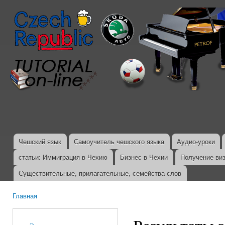
Пер
ос
со
Чешский язык
Самоучитель чешского языка
Аудио-уроки
Главное меню
статьи: Иммиграция в Чехию
Бизнес в Чехии
Получение ви
Существительные, прилагательные, семейства слов
Главная
Вы здесь