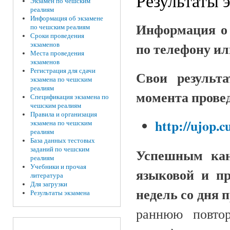
Результаты 
Экзамен по чешским
реалиям
Информация об экзамене
Информация о 
по чешским реалиям
Сроки проведения
по телефону ил
экзаменов
Места проведения
экзаменов
Регистрация для сдачи
Свои результ
экзамена по чешским
реалиям
момента провед
Спецификация экзамена по
чешским реалиям
Правила и организация
http://ujop.c
экзамена по чешским
реалиям
База данных тестовых
заданий по чешским
Успешным кан
реалиям
Учебники и прочая
языковой и п
литература
Для загрузки
недель со дня 
Результаты экзамена
раннюю повто