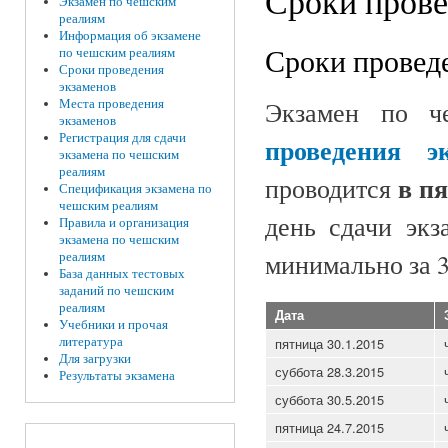
Сроки прове
Экзамен по чешским
реалиям
Информация об экзамене
Сроки провед
по чешским реалиям
Сроки проведения
экзаменов
Экзамен по ч
Места проведения
экзаменов
Регистрация для сдачи
проведения э
экзамена по чешским
реалиям
в п
проводится
Спецификация экзамена по
чешским реалиям
день сдачи эк
Правила и организация
экзамена по чешским
минимально за 3
реалиям
База данных тестовых
заданий по чешским
реалиям
Дата
Учебники и прочая
литература
пятница 30.1.2015
Для загрузки
суббота 28.3.2015
Результаты экзамена
суббота 30.5.2015
пятница 24.7.2015