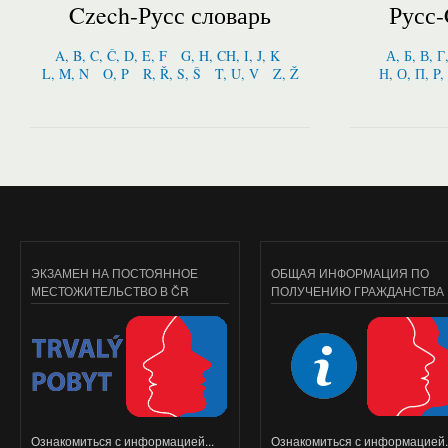
Czech-Русс словарь
Русс-
A, B, C, Č, D, E, F
G, H, CH, I, J, K
А, Б, В, Г
L, M, N
O, P
R, Ř, S, Š
T, U, V
Z, Ž
Н, О, П, P,
ЭКЗАМЕН НА ПОСТОЯННОЕ
ОБЩАЯ ИНФОРМАЦИЯ ПО
МЕСТОЖИТЕЛЬСТВО В ČR
ПОЛУЧЕНИЮ ГРАЖДАНСТВА
Ознакомиться с информацией...
Ознакомиться с информацией..