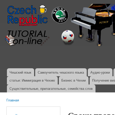
Пер
ос
со
Чешский язык
Самоучитель чешского языка
Аудио-уроки
Главное меню
статьи: Иммиграция в Чехию
Бизнес в Чехии
Получение ви
Существительные, прилагательные, семейства слов
Главная
Вы здесь