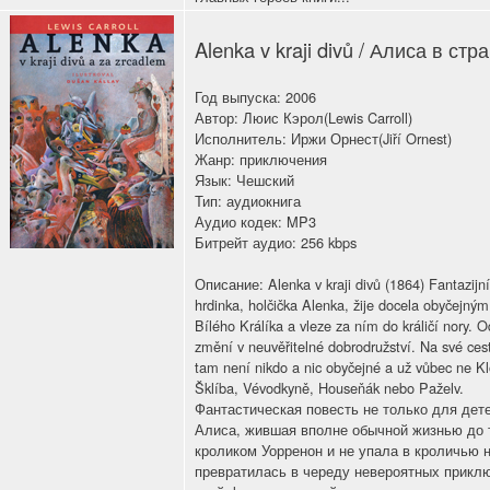
Alenka v kraji divů / Алиса в стр
Год выпуска: 2006
Автор: Люис Кэрол(Lewis Carroll)
Исполнитель: Иржи Орнест(Jiří Ornest)
Жанр: приключения
Язык: Чешский
Тип: аудиокнига
Аудио кодек: MP3
Битрейт аудио: 256 kbps
Описание: Alenka v kraji divů (1864) Fantazijní
hrdinka, holčička Alenka, žije docela obyčejným
Bílého Králíka a vleze za ním do králičí nory. O
změní v neuvěřitelné dobrodružství. Na své cestě
tam není nikdo a nic obyčejné a už vůbec ne K
Šklíba, Vévodkyně, Houseňák nebo Paželv.
Фантастическая повесть не только для дете
Алиса, жившая вполне обычной жизнью до т
кроликом Уорренон и не упала в кроличью н
превратилась в череду невероятных прикл