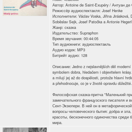
Автор: Antoine de Saint-Exupéry / Антуан д
Режиссёр аудиоспектакля: Josef Henke
Исполнители: Václav Voska, Jiřina Jirásková,
Soběslav Sejk, Josef Patočka a Antonie Hegerl
Жанр: сказка
Издательство: Supraphon
Время звучания: 00:44:05
Тип аудиокниги: аудиоспектакль
Аудио кодек: MP3
Битрейт аудио: 128
Описание: Jedno z nejslavnějších děl moderní sv
symbolem dobra, hledačem i objevitelem krásy. 
a milují jej až do dospělosti, protože hlavní hrd
a přehodnocuje, co je v životě opravdu důležité.
Философская сказка-притча "Маленький при
замечательного французского писателя и в
Сент-Экзюпери. В ней он в метафорическо
вопросы человеческого бытия: добра и зла,
красоты, бесконечного одиночества среди б
мира.