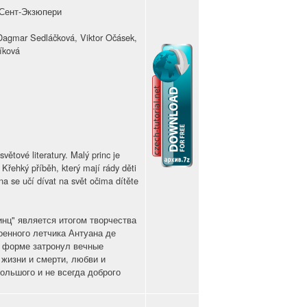
е Сент-Экзюпери
 Dagmar Sedláčková, Viktor Očásek,
íková
ětové literatury. Malý princ je
Křehký příběh, který mají rády děti
ina se učí dívat na svět očima dítěte
нц" является итогом творчества
оенного летчика Антуана де
й форме затронул вечные
 жизни и смерти, любви и
ольшого и не всегда доброго