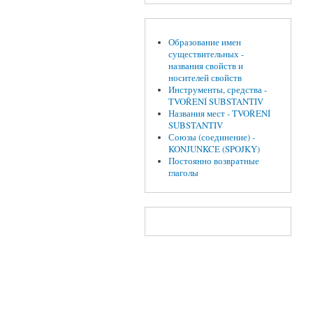
Образование имен
существительных -
названия свойств и
носителей свойств
Инструменты, средства -
TVOŘENÍ SUBSTANTIV
Названия мест - TVOŘENÍ
SUBSTANTIV
Союзы (соединение) -
KONJUNKCE (SPOJKY)
Постоянно возвратные
глаголы