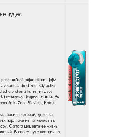
ане чудес
 próza určená nejen dětem, jejíž
 životem až do chvíle, kdy potká
d tohoto okamžiku se její život
 fantastickou krajinou zjištuje, že
loboučník, Zajíc Březňák, Kočka
й, героиня которой, девочка
ех пор, пока не погналась за
ору. С этого момента ее жизнь
ючений. В своем путешествии по