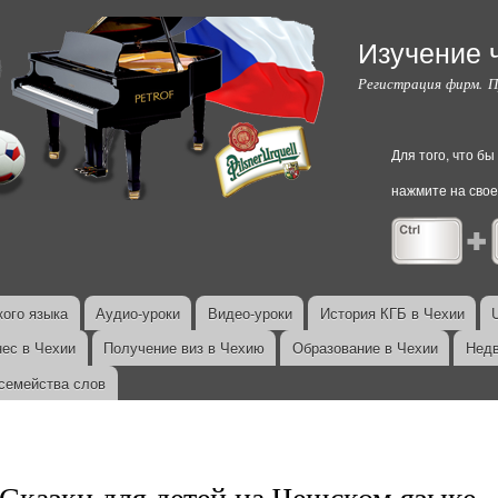
Перейти к
основному
Изучение 
содержанию
Регистрация фирм. 
Для того, что б
нажмите на свое
ого языка
Аудио-уроки
Видео-уроки
История КГБ в Чехии
нес в Чехии
Получение виз в Чехию
Образование в Чехии
Недв
семейства слов
Сказки для детей на Чешском языке