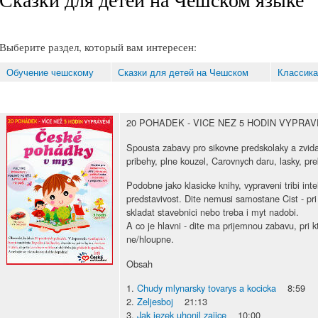
Выберите раздел, который вам интересен:
Обучение чешскому
Сказки для детей на Чешском
Классика
20 POHADEK - VICE NEZ 5 HODIN VYPRAV
Spousta zabavy pro sikovne predskolaky a zvid
pribehy, plne kouzel, Carovnych daru, lasky, pre
Podobne jako klasicke knihy, vypraveni tribi intel
predstavivost. Dite nemusi samostane Cist - pri 
skladat stavebnici nebo treba i myt nadobi.
A co je hlavni - dite ma prijemnou zabavu, pri 
ne/hloupne.
Obsah
1.
Chudy mlynarsky tovarys a kocicka
8:59
2.
Zeljesboj
21:13
3.
Jak jezek uhonil zajice
10:00