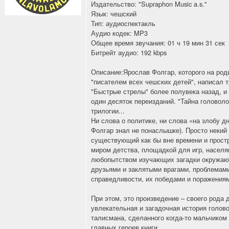
Издательство: "Supraphon Music a.s."
Язык: чешский
Тип: аудиоспектакль
Аудио кодек: MP3
Общее время звучания: 01 ч 19 мин 31 сек
Битрейт аудио: 192 kbps
Описание:Ярослав Фолгар, которого на род
"писателем всех чешских детей", написал 
"Быстрые стрелы" более полувека назад, и
один десяток переизданий. "Тайна головолом
трилогии...
Ни слова о политике, ни слова «на злобу дн
Фолгар знал не понаслышке). Просто некий
существующий как бы вне времени и простр
миром детства, площадкой для игр, населя
любопытством изучающих загадки окружаю
друзьями и заклятыми врагами, проблемам
справедливости, их победами и поражения
При этом, это произведение – своего рода 
увлекательная и загадочная история голово
талисмана, сделанного когда-то мальчиком
главных героев книги...