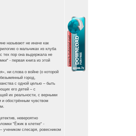
ине называют не иначе как
трилогию о мальчиках из клуба
 с тех пор она выдержала не
ки" - первая книга из этой
я», ни слова о войне (о которой
 безымянный город,
анства с одной целью – быть
ющих его детей – с
щей их реальности, с верными
и и обострённым чувством
ми.
детектив, невероятно
ломки "Ёжик в клетке" -
 – учеником слесаря, ровесником