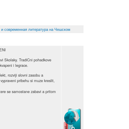
 и современная литература на Чешском
ENI
avi Skolaky. TradiCni pohadkove
kvapeni i legrace.
ekt, rozviji slovni zasobu a
vypraveni pribehu si muze kreslit,
ktere se samostane zabavi a pritom