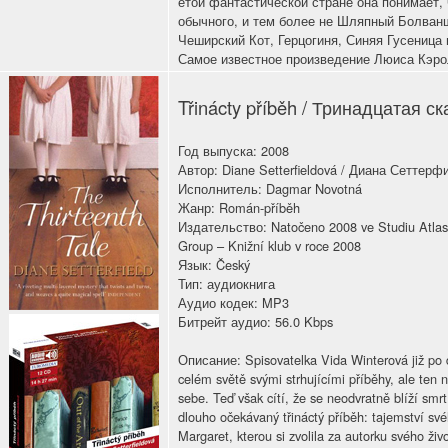
етой фантастической стране она понимает, ч
обычного, и тем более не Шляпный Болван
Чеширский Кот, Герцогиня, Синяя Гусеница 
Самое известное произведение Люиса Кэро
Třinácty příběh / Тринадцатая ск
Год выпуска: 2008
Автор: Diane Setterfieldová / Диана Сеттерф
Исполнитель: Dagmar Novotná
Жанр: Román-příběh
Издательство: Natočeno 2008 ve Studiu Atlas.
Group – Knižní klub v roce 2008
Язык: Český
Тип: аудиокнига
Аудио кодек: MP3
Битрейт аудио: 56.0 Kbps
Описание: Spisovatelka Vida Winterová již po d
celém světě svými strhujícími příběhy, ale ten 
sebe. Teď však cítí, že se neodvratně blíží smr
dlouho očekávaný třináctý příběh: tajemství své
Margaret, kterou si zvolila za autorku svého živ