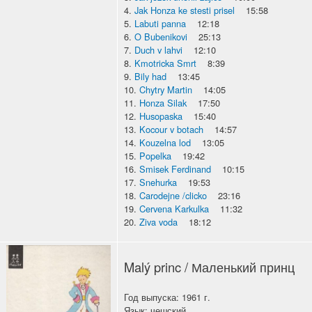
4.
Jak Honza ke stesti prisel
15:58
5.
Labuti panna
12:18
6.
O Bubenikovi
25:13
7.
Duch v lahvi
12:10
8.
Kmotricka Smrt
8:39
9.
Bily had
13:45
10.
Chytry Martin
14:05
11.
Honza Silak
17:50
12.
Husopaska
15:40
13.
Kocour v botach
14:57
14.
Kouzelna lod
13:05
15.
Popelka
19:42
16.
Smisek Ferdinand
10:15
17.
Snehurka
19:53
18.
Carodejne /clicko
23:16
19.
Cervena Karkulka
11:32
20.
Ziva voda
18:12
Malý princ / Маленький принц
Год выпуска: 1961 г.
Язык: чешский