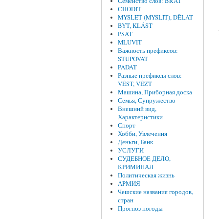
Семейство слов: BRAT
CHODIT
MYSLET (MYSLIT), DĚLAT
BYT, KLÁST
PSAT
MLUVIT
Важность префиксов:
STUPOVAT
PADAT
Разные префиксы слов:
VÉST, VÉZT
Машина, Приборная доска
Семья, Супружество
Внешний вид,
Характеристики
Спорт
Хобби, Увлечения
Деньги, Банк
УСЛУГИ
СУДЕБНОЕ ДЕЛО,
КРИМИНАЛ
Политическая жизнь
АРМИЯ
Чешские названия городов,
стран
Прогноз погоды