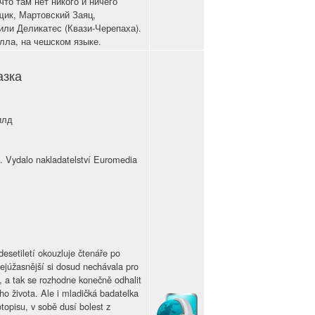
то там нет никого и ничего
щик, Мартовский Заяц,
или Деликатес (Квази-Черепаха).
лла, на чешском языке.
азка
илд
 Vydalo nakladatelství Euromedia
esetiletí okouzluje čtenáře po
nejúžasnější si dosud nechávala pro
t, a tak se rozhodne konečně odhalit
ho života. Ale i mladičká badatelka
otopisu, v sobě dusí bolest z