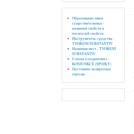
Образование имен
существительных -
названия свойств и
носителей свойств
Инструменты, средства -
TVOŘENÍ SUBSTANTIV
Названия мест - TVOŘENÍ
SUBSTANTIV
Союзы (соединение) -
KONJUNKCE (SPOJKY)
Постоянно возвратные
глаголы