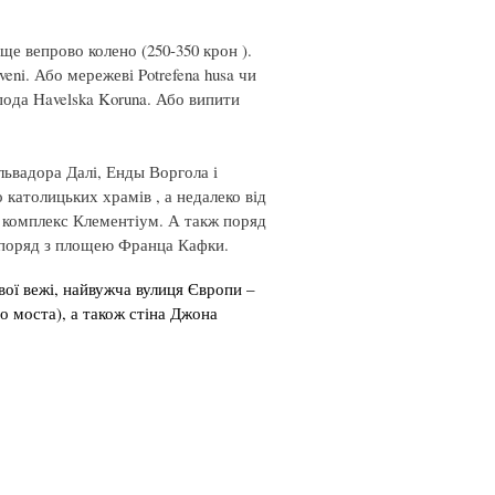
е вепрово колено (250-350 крон ).
veni. Або мережеві Potrefena husa чи
спода Havelska Koruna. Або випити
львадора Далі, Енды Воргола і
католицьких храмів , а недалеко від
й комплекс Клементіум. А такж поряд
е поряд з площею Франца Кафки.
вої вежі, найвужча вулиця Європи –
о моста), а також стіна Джона