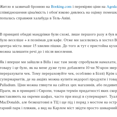
Житло я зазвичай бронюю на
Booking.com
і перевіряю ціни на
Agoda
співвідношення ціна/якість і обов`язково дивлюсь на оцінку помешк
попалась справжня халабуда в Тель-Авіві.
В принципі обидві мандрівки були схожі, лише першого разу я був вс
було веселіше + я познімав для кафе. Отже ми заселились в хостел Bo
центра міста лише 15 хвилин пішки. До того ж тут є пристойна кухн
можна залишити речі до і після виселення.
Як і вперше ми зайшли в Billa і нас там знову спробували намахат
товару і це було, як на мене дуже тупо добавляти 10 чи 50 крон зве
перерахувати чек. Тому перераховуйте чек, особливо в Біллі) Крім 
супермаркетів, де на акціях можна купити недорогі продукти і това
Palladium. Ціни можна глянути на сайтах цих магазинів, або подиви
Праги, як в принципі і Європи, товари термін придатності яких ско
виставляють на окреми шафах, часто при вході в супермаркет. Туалет
MacDonalds, але безкоштовні в ТЦ і ще під і поряд з мостом на остр
гарний парк і пляжик, а вид на Карлом міст звідти просто шикарний