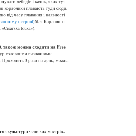
дувати лебедів і качок, яких тут
ічні кораблики плавають туди сюди.
но від часу плавання і наявності
`янскому острові)
біля Карлового
«Cisarska louka»).
А також можна сходити на Free
ур головними визначними
… Проходять 3 рази на день, можна
ся скульптури чешских мастрів..