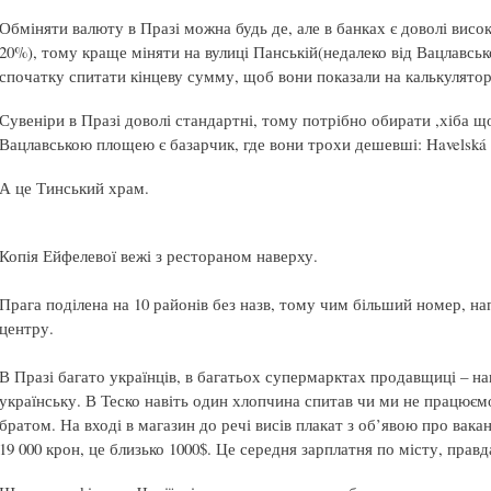
Обміняти валюту в Празі можна будь де, але в банках є доволі висо
20%), тому краще міняти на вулиці Панській(недалеко від Вацлавсько
спочатку спитати кінцеву сумму, щоб вони показали на калькулятор
Сувеніри в Празі доволі стандартні, тому потрібно обирати ,хіба що
Вацлавською площею є базарчик, где вони трохи дешевші: Havelská u
А це Тинський храм.
Копія Ейфелевої вежі з рестораном наверху.
Прага поділена на 10 районів без назв, тому чим більший номер, нап
центру.
В Празі багато українців, в багатьох супермарктах продавщиці – на
українську. В Теско навіть один хлопчина спитав чи ми не працюєм
братом. На вході в магазин до речі висів плакат з об’явою про вак
19 000 крон, це близько 1000$. Це середня зарплатня по місту, правд