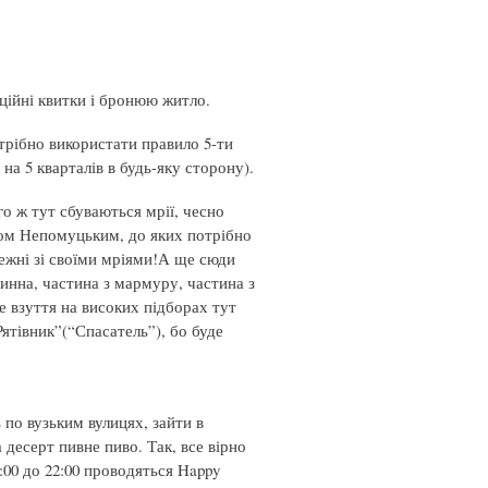
ційні квитки і бронюю житло.
трібно використати правило 5-ти
на 5 кварталів в будь-яку сторону).
ого ж тут сбуваються мрії, чесно
ном Непомуцьким, до яких потрібно
режні зі своїми мріями!А ще сюди
винна, частина з мармуру, частина з
 взуття на високих підборах тут
ятівник”(“Спасатель”), бо буде
 по вузьким вулицях, зайти в
 десерт пивне пиво. Так, все вірно
:00 до 22:00 проводяться Happy