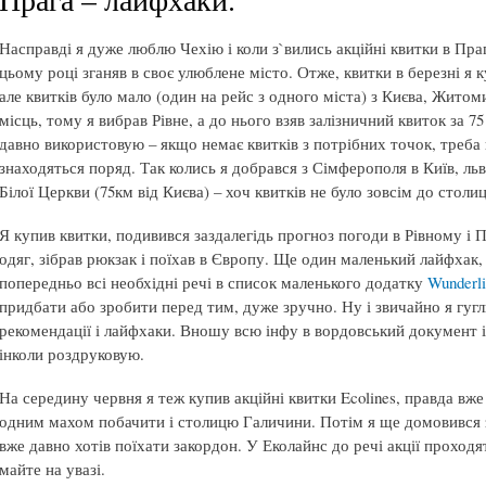
Насправді я дуже люблю Чехію і коли з`вились акційні квитки в Прагу
цьому році зганяв в своє улюблене місто. Отже, квитки в березні я к
але квитків було мало (один на рейс з одного міста) з Києва, Житом
місць, тому я вибрав Рівне, а до нього взяв залізничний квиток за 7
давно використовую – якщо немає квитків з потрібних точок, треба п
знаходяться поряд. Так колись я добрався з Сімферополя в Київ, ль
Білої Церкви (75км від Києва) – хоч квитків не було зовсім до столиц
Я купив квитки, подивився заздалегідь прогноз погоди в Рівному і 
одяг, зібрав рюкзак і поїхав в Європу. Ще один маленький лайфхак,
попередньо всі необхідні речі в список маленького додатку
Wunderli
придбати або зробити перед тим, дуже зручно. Ну і звичайно я гуглю 
рекомендації і лайфхаки. Вношу всю інфу в вордовський документ і
інколи роздруковую.
На середину червня я теж купив акційні квитки Ecolines, правда вже 
одним махом побачити і столицю Галичини. Потім я ще домовився з
вже давно хотів поїхати закордон. У Еколайнс до речі акції проходя
майте на увазі.