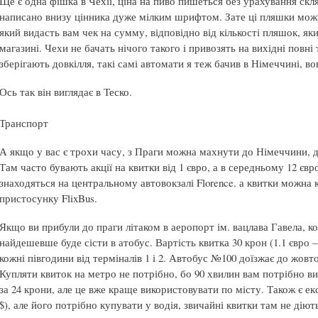
Ще є одна фішка в Чехії, ціна на пиво пишеться без урахування скля
написано внизу цінника дуже мілким шрифтом. Зате ці пляшки можн
який видасть вам чек на сумму, відповідно від кількості пляшок, я
магазині. Чехи не бачать нічого такого і привозять на вихідні повні 
зберігають довкілля, такі самі автомати я теж бачив в Німеччині, в
Ось так він виглядає в Теско.
Транспорт
А якщо у вас є трохи часу, з Праги можна махнути до Німеччини, д
Там часто бувають акції на квитки від 1 євро, а в середньому 12 єв
знаходяться на центральному автовокзалі Florence. а квитки можна 
пристосунку FlixBus.
Якщо ви прибули до праги літаком в аеропорт ім. вацлава Гавела, к
найдешевше буде сісти в атобус. Вартість квитка 30 крон (1.1 євро 
кожні півгодини від терміналів 1 і 2. Автобус №100 доїзжає до жовто
Купляти квиток на метро не потрібно, бо 90 хвилин вам потрібно ви
за 24 крони, але це вже краще використовувати по місту. Також є ек
$), але його потрібно купувати у водія, звичайні квитки там не діют