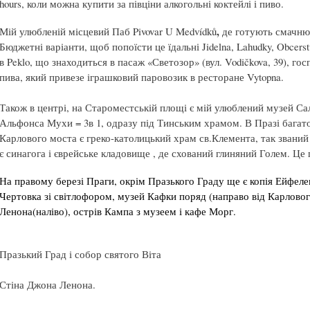
hours, коли можна купити за півціни алкогольні коктейлі і пиво.
,
Мій улюбленій місцевий Паб Pivovar U Medvídků
де готують смачнющ
Бюджетні варіанти, щоб попоїсти це їдальні Jidelna, Lahudky, Obcerst
в Peklo, що знаходиться в пасаж «Светозор» (вул. Vodičkova, 39), го
пива, який привезе іграшковий паровозик в ресторане Vytopna.
Також в центрі, на Староместській площі є мій улюблений музей Са
Альфонса Мухи = 3в 1, одразу під Тинським храмом. В Празі багато 
Карлового моста є греко-католицький храм св.Клемента, так звани
є синагога і єврейське кладовище , де схований глиняний Голем. Ц
На правому березі Праги, окрім Празького Граду ще є копія Ейфеле
Чертовка зі світлофором, музей Кафки поряд (направо від Карловог
Ленона(наліво), острів Кампа з музеем і кафе Морг.
Празький Град і собор святого Віта
Стіна Джона Ленона.