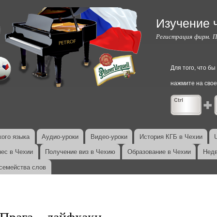
Перейти к
основному
Изучение 
содержанию
Регистрация фирм. 
Для того, что б
нажмите на свое
ого языка
Аудио-уроки
Видео-уроки
История КГБ в Чехии
нес в Чехии
Получение виз в Чехию
Образование в Чехии
Недв
семейства слов
Прага – лайфхаки.