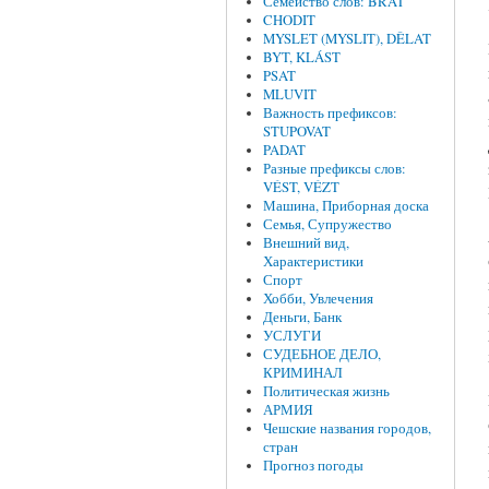
Семейство слов: BRAT
CHODIT
MYSLET (MYSLIT), DĚLAT
BYT, KLÁST
PSAT
MLUVIT
Важность префиксов:
STUPOVAT
PADAT
Разные префиксы слов:
VÉST, VÉZT
Машина, Приборная доска
Семья, Супружество
Внешний вид,
Характеристики
Спорт
Хобби, Увлечения
Деньги, Банк
УСЛУГИ
СУДЕБНОЕ ДЕЛО,
КРИМИНАЛ
Политическая жизнь
АРМИЯ
Чешские названия городов,
стран
Прогноз погоды