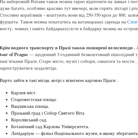
На набережній Влтави також можна гарно відпочити на лавках і пого
дуже багато, особливо красиво тут ввечері, коли горять ліхтарі і р
Стосовно корабликів – коштують вони від 250-350 крон до 800, залеж
фуршета. Також можна покататись на катамаранах (аренда на
Слов
мосту, човнах і навіть байдарках(сісти в байдарку можна на острові 
Крім водного транспорту в Празі також поширені велосипеди . 
tour of Prague
— щоденний 3-годинний безкоштовний пішохідний т
пам’ятками Праги. Старе місто, музеї і собори, синагоги та мости
зареєструватися заздалегідь.
Варто зайти в такі місця, котрі є візитною карткою Праги :
Карлов міст.
Староместская площа.
Вацлавська площа.
Празький град і Собор Святого Віта
Королівський сад.
Ботанічний сад Карлова Університета.
Лапідаріум — філіал Національного музея, в якому зберігають