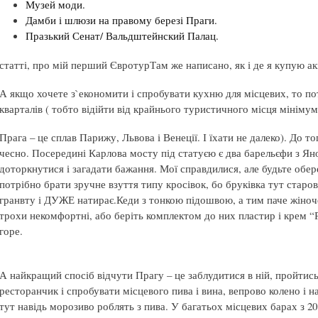
Музей моди.
Дамби і шлюзи на правому березі Праги.
Празький Сенат/ Вальдштейнский Палац.
статті, про мій перший ЄвротурТам же написано, як і де я купую ак
А якщо хочете з`економити і спробувати кухню для місцевих, то по
кварталів ( тобто відійти від крайнього туристичного місця мінімум 
Прага – це сплав Парижу, Львова і Венеції. І їхати не далеко). До т
чесно. Посередині Карлова мосту під статуєю є два барельєфи з Я
доторкнутися і загадати бажання. Мої справдилися, але будьте обе
потрібно брати зручне взуття типу кросівок, бо бруківка тут старо
гранвту і ДУЖЕ натирає.Кеди з тонкою підошвою, а тим паче жіноче
трохи некомфортні, або беріть комплектом до них пластир і крем “Р
горе.
А найкращий спосіб відчути Прагу – це заблудитися в ній, пройтись
ресторанчик і спробувати місцевого пива і вина, вепрово колено і на
тут навідь морозиво роблять з пива. У багатьох місцевих барах з 20