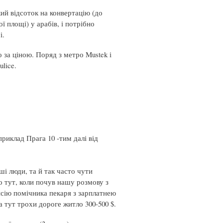
кий відсоток на конвертацію (до
ї площі) у арабів, і потрібно
і.
 за ціною. Поряд з метро Mustek і
lice.
риклад Прага 10 -тим далі від
ші люди, та й так часто чути
о тут, коли почув нашу розмову з
ансію помічника пекаря з зарплатнею
а тут трохи дороге житло 300-500 $.