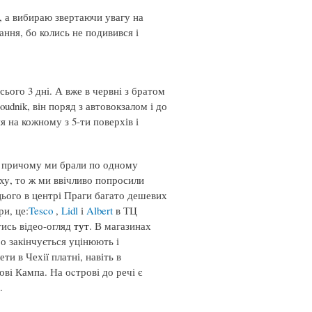
, а вибираю звертаючи увагу на
ання, бо колись не подивився і
ього 3 дні. А вже в червні з братом
udnik, він поряд з автовокзалом і до
я на кожному з 5-ти поверхів і
и, причому ми брали по одному
рху, то ж ми ввічливо попросили
цього в центрі Праги багато дешевих
ри, це:
Tesco
,
Lidl
і
Albert
в ТЦ
тись відео-огляд
тут
. В магазинах
ро закінчується уцінюють і
и в Чехії платні, навіть в
ові Кампа. На оcтрові до речі є
.