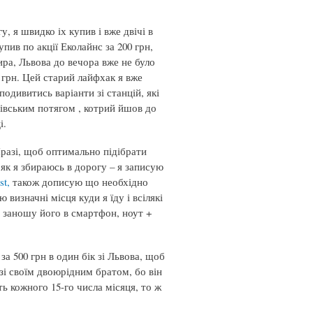
, я швидко іх купив і вже двічі в
упив по акції Еколайнс за 200 грн,
ира, Львова до вечора вже не було
5 грн. Цей старий лайфхак я вже
одивитись варіанти зі станцій, які
вівським потягом , котрий йшов до
і.
Празі, щоб оптимально підібрати
 як я збираюсь в дорогу – я записую
st,
також дописую що необхідно
визначні місця куди я їду і всілякі
 заношу його в смартфон, ноут +
за 500 грн в один бік зі Львова, щоб
і своїм двоюрідним братом, бо він
ть кожного 15-го числа місяця, то ж