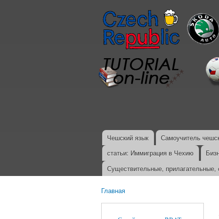
Чешский язык
Самоучитель чешск
Главное меню
статьи: Иммиграция в Чехию
Биз
Существительные, прилагательные, 
Главная
Вы здесь