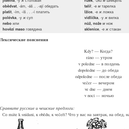
, -у
столовая
, -zku
шницель
jídelna
ж
řízek
м
, -ám, -áš .. .-ají обедать
, -e
тарелка
obědvat
talíř
м
, -ím, -íš . . .-í платить
, -e
ложка
platit
lžíce
ж
, -у
суп
, -у
вилка
polévka
ж
vidlička
ж
или
нож
nebo
nůž, nože
м
говядина
, -е
стакан
hovězí maso
sklenice
ж
Лексические пояснения
Kdy? —
Когда?
ráno —
утром
v poledne —
в полдень
dopoledne —
до обеда
odpoledne —
после обеда
večer — вечером
ve dne — днем
v noci
— ночью
Сравните русские и чешские предлоги:
Со máte k snídani, к obědu, к večeři? Что у вас на завтрак, на обед, 