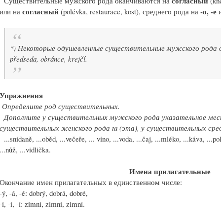
согласный
Существительные мужского рода оканчиваются на
(kne
согласный
-о, -е
или на
(polévka, restaurace, kost), среднего рода на
*) Некоторые одушевленные существительные мужского рода ока
předseda, obránce, krejčí.
Упражнения
Определите род существительных.
Дополните у существительных мужского рода указательное мест
существительных женского рода ta (эта), у существительных средн
...snídaně, ...oběd, ...večeře, ... víno, ...voda, ...čaj, ...mléko, ...káva, ...p
...nůž, ...vidlička.
Имена прилагательные
Окончание имен прилагательных в единственном числе:
-ý, -á, -é: dobrý, dobrá, dobré,
-í, -í, -í: zimní, zimní, zimní.