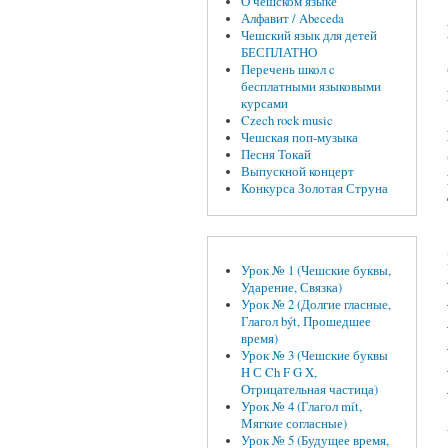
О чешском языке
Алфавит / Abeceda
Чешский язык для детей
БЕСПЛАТНО
Перечень школ c
бесплатными языковыми
курсами
Czech rock music
Чешская поп-музыка
Песня Токай
Выпускной концерт
Конкурса Золотая Струна
Урок № 1 (Чешские буквы,
Ударение, Связка)
Урок № 2 (Долгие гласные,
Глагол být, Прошедшее
время)
Урок № 3 (Чешские буквы
H С Ch F G X,
Отрицательная частица)
Урок № 4 (Глагол mít,
Мягкие согласные)
Урок № 5 (Будущее время,