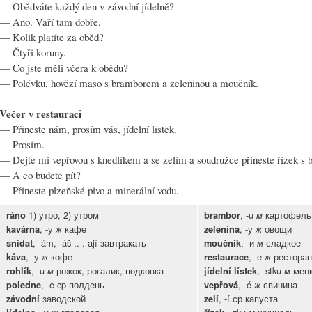
—
Obědváte každý den v závodní jídelně?
—
Ano. Vaří tam dobře.
—
Kolik platíte za oběd?
—
Čtyři koruny.
—
Co jste měli včera k obědu?
—
Polévku, hovězí maso s bramborem a zeleninou a moučník.
Večer v restauraci
—
Přineste nám, prosím vás, jídelní lístek.
—
Prosím.
—
Dejte mi vepřovou s knedlíkem a se zelím a soudružce přineste řízek 
—
A co budete pít?
—
Přineste plzeňské pivo a minerální vodu.
1) утро, 2) утром
, -u
картофел
ráno
brambor
м
, -у
кафе
, -у
овощи
kavárna
ж
zelenina
ж
, -ám, -áš .. .-ají завтракать
, -и
сладкое
snídat
moučník
м
, -у
кофе
, -е
рестора
káva
ж
restaurace
ж
, -u
рожок, рогалик, подковка
, -stku
мен
rohlík
м
jídelní lístek
м
, -e cp полдень
, -é
свинина
poledne
vepřová
ж
заводской
, -í ср капуста
závodní
zelí