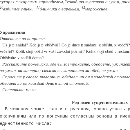
6
сухарях с жареным картофелем,
говядина тушенная с луком, рис
10
11
12
взбитые сливки,
блинчики с вареньем,
мороженое
Упражнения
Ответьте на вопросы:
Už jste snídal? Kde jste obědval? Co je dnes к snídani, к obědu, к večeři? 
večeřel? Kolik stojí oběd ve vaší závodní jídelně? Kolik stojí oběd v restau
Obědváte v neděli doma?
Расскажите по-чешски, где вы завтракаете, обедаете, ужинаете;
на ужин, на завтрак; сколько вы заплатили за обед, за ужин.
Спросите у своего товарища, обедает ли он в заводской столово
обедает ли он каждый день в этой столовой.
Составьте меню.
Род имен существительных
В чешском языке, как и в русском, можно узнать р
окончаниям или по конечным согласным основы в име
единственного числа: