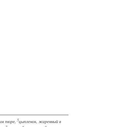
5
ым пюре,
цыпленок, жаренный в