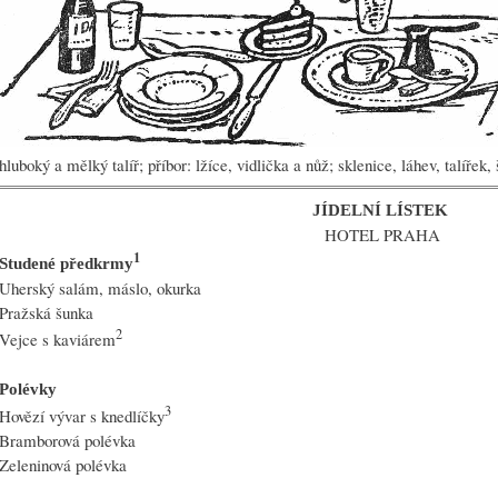
hluboký a mělký talíř; příbor: lžíce, vidlička a nůž; sklenice, láhev, talířek,
JÍDELNÍ LÍSTEK
HOTEL PRAHA
1
Studené předkrmy
Uherský salám, máslo, okurka
Pražská šunka
2
Vejce s kaviárem
Polévky
3
Hovězí vývar s knedlíčky
Bramborová polévka
Zeleninová polévka