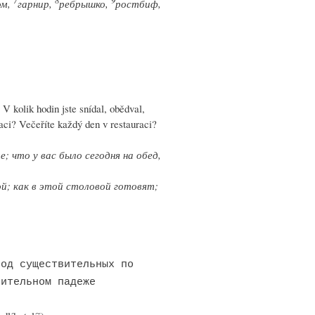
7
8
9
ом,
гарнир,
ребрышко,
ростбиф,
V kolik hodin jste snídal, obědval,
raci? Večeříte každý den v restauraci?
 что у вас было сегодня на обед,
й; как в этой столовой готовят;
од существительных по
нительном падеже