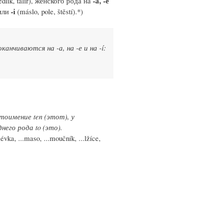
-а, -е
dlík, talíř), женского рода на
-i
или
(máslo, pole, štěstí).*)
нчиваются на -а, на -е и на -í:
оимение ten (этот), у
его рода to (это).
olévka, ...maso, ...moučník, ...lžíce,