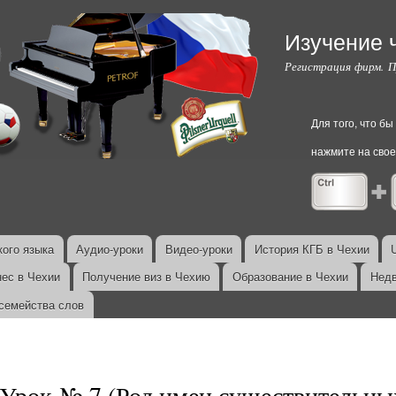
Перейти к
основному
Изучение 
содержанию
Регистрация фирм. 
Для того, что б
нажмите на свое
ого языка
Аудио-уроки
Видео-уроки
История КГБ в Чехии
нес в Чехии
Получение виз в Чехию
Образование в Чехии
Недв
семейства слов
Урок № 7 (Род имен существительны