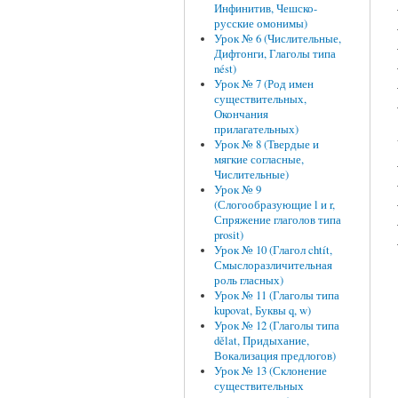
Инфинитив, Чешско-
русские омонимы)
Урок № 6 (Числительные,
Дифтонги, Глаголы типа
nést)
Урок № 7 (Род имен
существительных,
Окончания
прилагательных)
Урок № 8 (Твердые и
мягкие согласные,
Числительные)
Урок № 9
(Слогообразующие l и r,
Спряжение глаголов типа
prosit)
Урок № 10 (Глагол chtít,
Смыслоразличительная
роль гласных)
Урок № 11 (Глаголы типа
kupovat, Буквы q, w)
Урок № 12 (Глаголы типа
dělat, Придыхание,
Вокализация предлогов)
Урок № 13 (Склонение
существительных