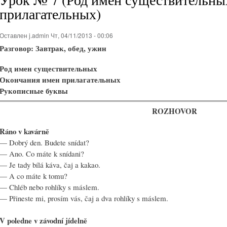
прилагательных)
Оставлен
j.admin
Чт, 04/11/2013 - 00:06
Разговор: Завтрак, обед, ужин
Род имен существительных
Окончания имен прилагательных
Рукописные буквы
ROZHOVOR
Ráno v kavárně
—
Dobrý den. Budete snídat?
—
Ano. Co máte k snídani?
—
Je tady bílá káva, čaj a kakao.
—
A co máte k tomu?
—
Chléb nebo rohlíky s máslem.
—
Přineste mi, prosím vás, čaj a dva rohlíky s máslem.
V poledne v závodní jídelně