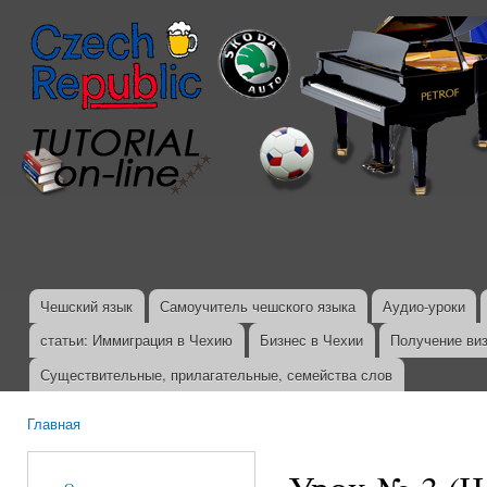
Пер
ос
со
Чешский язык
Самоучитель чешского языка
Аудио-уроки
Главное меню
статьи: Иммиграция в Чехию
Бизнес в Чехии
Получение ви
Существительные, прилагательные, семейства слов
Главная
Вы здесь