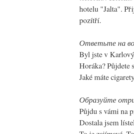
hotelu "Jalta". P
pozítří.
Ответьте на в
Byl jste v Karlov
Horáka? Půjdete s
Jaké máte cigaret
Образуйте отри
Půjdu s vámi na p
Dostala jsem líste
To je zajímavé. T