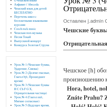
Урок № 3 (Ч
О чешском языке
Алфавит / Abeceda
Отрицательн
Чешский язык для детей
БЕСПЛАТНО
Перечень школ c
Оставлен
j.admin
С
бесплатными языковыми
курсами
Чешские буквы
Czech rock music
Чешская поп-музыка
Песня Токай
Отрицательная
Выпускной концерт
Конкурса Золотая Струна
Урок № 1 (Чешские буквы,
Чешское [h] об
Ударение, Связка)
Урок № 2 (Долгие гласные,
Глагол být, Прошедшее
произношению к
время)
Урок № 3 (Чешские буквы
Ноrа, hotel, noh
H С Ch F G X,
Отрицательная частица)
Znáte Prahu? Zn
Урок № 4 (Глагол mít,
Мягкие согласные)
— Haló! Haló! K
Урок № 5 (Будущее время,