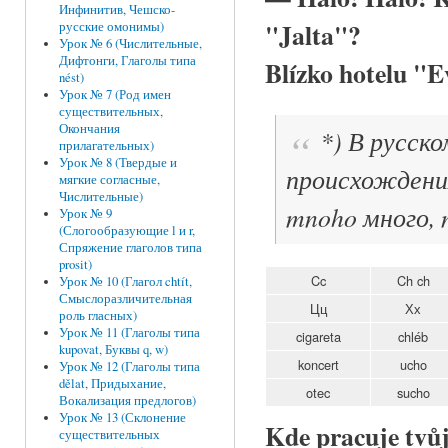
Инфинитив, Чешско-
"Jalta"?
русские омонимы)
Урок № 6 (Числительные,
Дифтонги, Глаголы типа
Blízko hotelu
"E
nést)
Урок № 7 (Род имен
существительных,
Окончания
*) В русско
прилагательных)
Урок № 8 (Твердые и
происхождени
мягкие согласные,
Числительные)
mnoho много, n
Урок № 9
(Слогообразующие l и r,
Спряжение глаголов типа
prosit)
Cc
Ch ch
Урок № 10 (Глагол chtít,
Смыслоразличительная
Цц
Хх
роль гласных)
Урок № 11 (Глаголы типа
cigareta
chléb
kupovat, Буквы q, w)
koncert
ucho
Урок № 12 (Глаголы типа
dělat, Придыхание,
otec
sucho
Вокализация предлогов)
Урок № 13 (Склонение
Kde pracuje tvůj
существительных