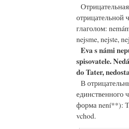
Отрицательная 
отрицательной ч
глаголом: nemám,
nejsme, nejste, ne
Eva s námi nepů
spisovatele. Ned
do Tater, nedost
В отрицательны
единственного ч
форма není**): То
vchod.