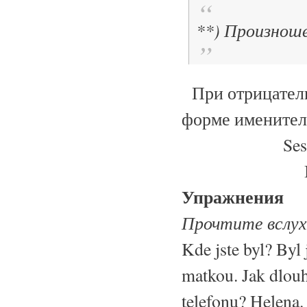
**) Произноше
При отрицатель
форме именител
Ses
Упражнения
Прочтите вслух
Kde jste byl? Byl
matkou. Jak dlouh
telefonu? Helena.