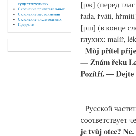
[рж] (перед гла
существительных
Склонение прилагательных
řada, řváti, hřmít
Склонение местоимений
Склонение числительных
Предлоги
[рш] (в конце с
глухих: malíř, lék
Můj přítel přije
— Znám řeku La
Pozítří. — Dejte 
Русской частице
соответствует ч
je tvůj otec? Ne