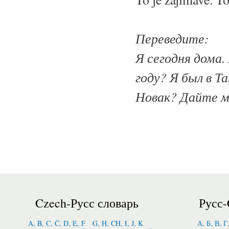
Переведите:
Я сегодня дома.
году? Я был в Т
Новак? Дайте м
Czech-Русс словарь
Русс-
A, B, C, Č, D, E, F
G, H, CH, I, J, K
А, Б, В, Г