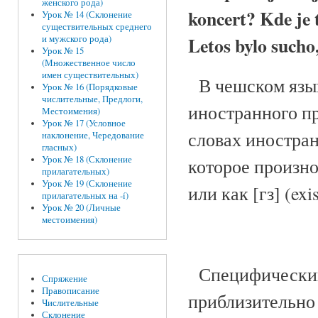
женского рода)
koncert? Kde je t
Урок № 14 (Склонение
существительных среднего
Letos bylo sucho,
и мужского рода)
Урок № 15
(Множественное число
имен существительных)
В чешском языке
Урок № 16 (Порядковые
числительные, Предлоги,
иностранного про
Местоимения)
Урок № 17 (Условное
словах иностран
наклонение, Чередование
гласных)
Урок № 18 (Склонение
которое произноси
прилагательных)
Урок № 19 (Склонение
или как [гз] (exi
прилагательных на -í)
Урок № 20 (Личные
местоимения)
Специфический 
Спряжение
Правописание
приблизительно
Числительные
Склонение