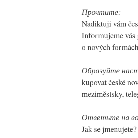
Прочтите:
Nadiktuji vám čes
Informujeme vás p
o nových formách
Образуйте наст
kupovat české novi
meziměstsky, tele
Ответьте на в
Jak se jmenujete?