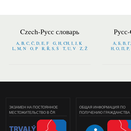
Czech-Русс словарь
Русс-
A, B, C, Č, D, E, F
G, H, CH, I, J, K
А, Б, В, Г
L, M, N
O, P
R, Ř, S, Š
T, U, V
Z, Ž
Н, О, П, P,
ЭКЗАМЕН НА ПОСТОЯННОЕ
ОБЩАЯ ИНФОРМАЦИЯ ПО
МЕСТОЖИТЕЛЬСТВО В ČR
ПОЛУЧЕНИЮ ГРАЖДАНСТВА