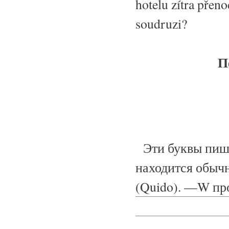
hotelu zítra přen
soudruzi?
П
Эти буквы пишу
находится обычн
(Quido). —W про