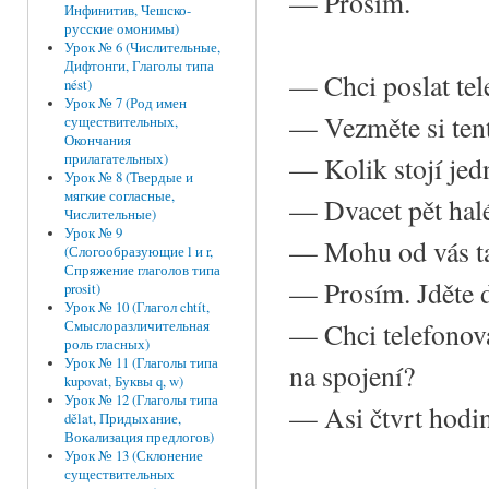
—
Prosím.
Инфинитив, Чешско-
русские омонимы)
Урок № 6 (Числительные,
Дифтонги, Глаголы типа
—
Chci poslat te
nést)
Урок № 7 (Род имен
—
Vezměte si tent
существительных,
Окончания
—
Kolik stojí je
прилагательных)
Урок № 8 (Твердые и
мягкие согласные,
—
Dvacet pět hal
Числительные)
Урок № 9
—
Mohu od vás ta
(Слогообразующие l и r,
Спряжение глаголов типа
—
Prosím. Jděte 
prosit)
Урок № 10 (Глагол chtít,
—
Chci telefonov
Смыслоразличительная
роль гласных)
Урок № 11 (Глаголы типа
na spojení?
kupovat, Буквы q, w)
Урок № 12 (Глаголы типа
—
Asi čtvrt hodi
dělat, Придыхание,
Вокализация предлогов)
Урок № 13 (Склонение
существительных