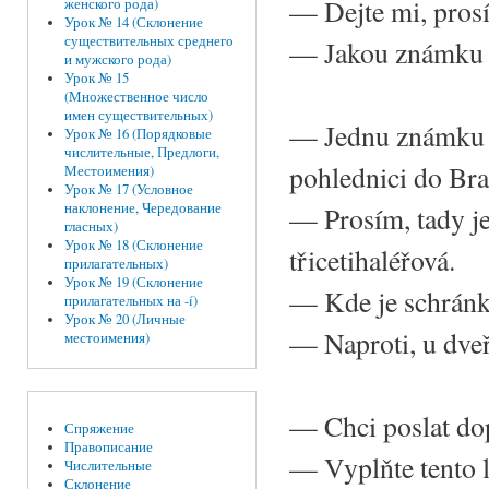
—
Dejte mi, pros
женского рода)
Урок № 14 (Склонение
существительных среднего
—
Jakou známku 
и мужского рода)
Урок № 15
(Множественное число
имен существительных)
—
Jednu známku 
Урок № 16 (Порядковые
числительные, Предлоги,
pohlednici do Brat
Местоимения)
Урок № 17 (Условное
наклонение, Чередование
—
Prosím, tady j
гласных)
Урок № 18 (Склонение
třicetihaléřová.
прилагательных)
Урок № 19 (Склонение
—
Kde je schránk
прилагательных на -í)
Урок № 20 (Личные
—
Naproti, u dveř
местоимения)
—
Chci poslat do
Спряжение
Правописание
—
Vyplňte tento 
Числительные
Склонение