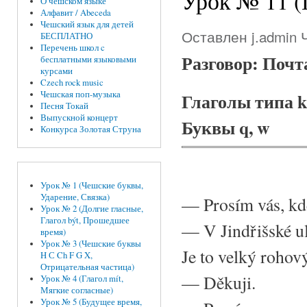
Урок № 11 (Г
О чешском языке
Алфавит / Abeceda
Чешский язык для детей
Оставлен
j.admin
Ч
БЕСПЛАТНО
Перечень школ c
Разговор: Поч
бесплатными языковыми
курсами
Czech rock music
Глаголы типа 
Чешская поп-музыка
Песня Токай
Выпускной концерт
Буквы q, w
Конкурса Золотая Струна
Урок № 1 (Чешские буквы,
Ударение, Связка)
—
Prosím vás, kd
Урок № 2 (Долгие гласные,
Глагол být, Прошедшее
—
V Jindřišské ul
время)
Урок № 3 (Чешские буквы
Je to velký rohov
H С Ch F G X,
Отрицательная частица)
—
Děkuji.
Урок № 4 (Глагол mít,
Мягкие согласные)
Урок № 5 (Будущее время,