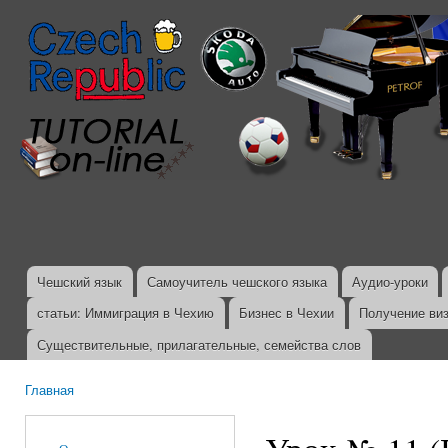
Пер
ос
со
Чешский язык
Самоучитель чешского языка
Аудио-уроки
Главное меню
статьи: Иммиграция в Чехию
Бизнес в Чехии
Получение ви
Существительные, прилагательные, семейства слов
Главная
Вы здесь