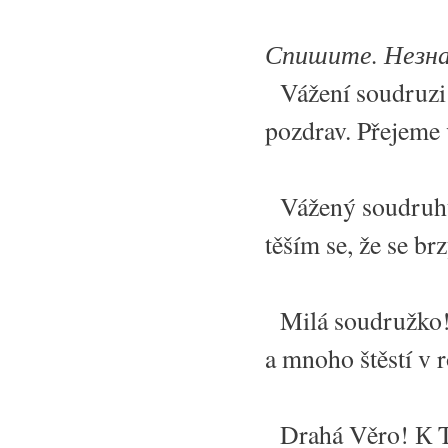
Спишите. Незна
Vážení soudruzi
pozdrav. Přejeme
Vážený soudruhu
těším se, že se b
Milá soudružko!
a mnoho štěstí v 
Drahá Věro! К Tv