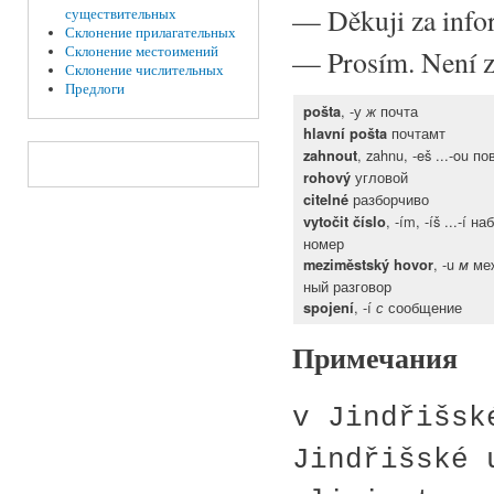
—
Děkuji za info
существительных
Склонение прилагательных
Склонение местоимений
—
Prosím. Není z
Склонение числительных
Предлоги
, -у
почта
pošta
ж
почтамт
hlavní pošta
, zahnu, -eš ...-ou п
zahnout
угловой
rohový
разборчиво
citelné
, -ím, -íš ...-í н
vytočit číslo
номер
, -u
меж
meziměstský hovor
м
ный разговор
, -í
сообщение
spojení
с
Примечания
v Jindřišsk
Jindřišské 