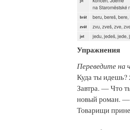
koncert. Jdeme
jít
na Staroměstské n
beru, bereš, bere,
brát
zvu, zveš, zve, zv
zvát
jedu, jedeš, jede,
jet
Упражнения
Переведите на 
Куда ты идешь? 
Завтра. — Что т
новый роман. —
Товарищи прине