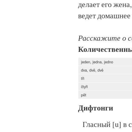
делает его жена,
ведет домашнее 
Расскажите о с
Количественны
jeden, jedna, jedno
dva, dvě, dvě
tři
čtyři
pět
Дифтонги
Гласный [u] в со