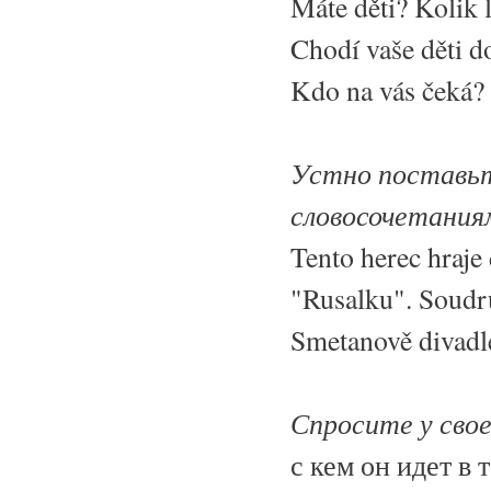
Máte děti? Kolik l
Chodí vaše děti d
Kdo na vás čeká?
Устно поставьт
словосочетания
Tento herec hraje
"Rusalku". Soudruz
Smetanově divadle
Спросите у сво
с кем он идет в т