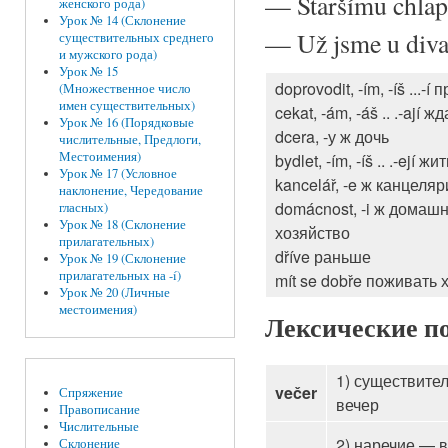
—
Staršímu chlap
женского рода)
Урок № 14 (Склонение
—
Už jsme u diva
существительных среднего
и мужского рода)
Урок № 15
doprovodit, -ím, -íš ...-í
(Множественное число
имен существительных)
cekat, -ám, -áš .. .-ají ж
Урок № 16 (Порядковые
dcera, -у ж дочь
числительные, Предлоги,
Местоимения)
bydlet, -ím, -íš .. .-ejí жи
Урок № 17 (Условное
kancelář, -e ж канцеля
наклонение, Чередование
domácnost, -i ж домаш
гласных)
Урок № 18 (Склонение
хозяйство
прилагательных)
dříve раньше
Урок № 19 (Склонение
прилагательных на -í)
mít se dobře поживать
Урок № 20 (Личные
местоимения)
Лексические п
1) существите
večer
Спряжение
вечер
Правописание
Числительные
2) наречие — 
Склонение