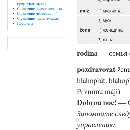
существительных
Склонение прилагательных
muž
1) мужчина
Склонение местоимений
Склонение числительных
2) муж
Предлоги
žena
1) женщина
2) жена
rodina
— семья (
pozdravovat
ženu
blahopřát: blaho
Prvnímu máji)
Dobrou noc!
— С
Запомните след
управления: