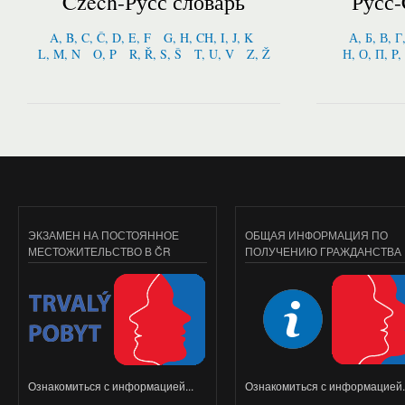
Czech-Русс словарь
Русс-
A, B, C, Č, D, E, F
G, H, CH, I, J, K
А, Б, В, Г
L, M, N
O, P
R, Ř, S, Š
T, U, V
Z, Ž
Н, О, П, P,
ЭКЗАМЕН НА ПОСТОЯННОЕ
ОБЩАЯ ИНФОРМАЦИЯ ПО
МЕСТОЖИТЕЛЬСТВО В ČR
ПОЛУЧЕНИЮ ГРАЖДАНСТВА
Ознакомиться с информацией...
Ознакомиться с информацией..