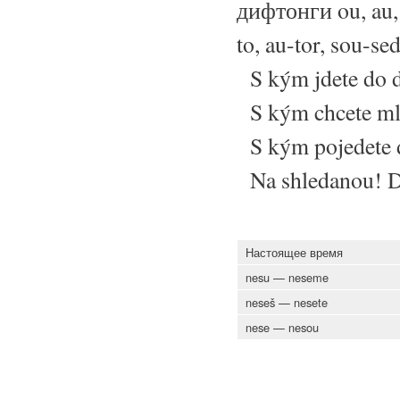
дифтонги ou, au
to, au-tor, sou-s
S kým jdete do d
S kým chcete ml
S kým pojedete d
Na shledanou! D
Настоящее время
nesu — neseme
neseš — nesete
nese — nesou