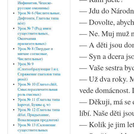
Инфинитив, Чешско-
—
Jdu do Národn
русские омонимы)
Урок № 6 (Числительные,
Дифтонги, Глаголы типа
—
Dovolte, abych
nést)
Урок № 7 (Род имен
—
Ne. Muj muž n
существительных,
Окончания
—
A děti jsou d
прилагательных)
Урок № 8 (Твердые и
—
Syn a dcera js
мягкие согласные,
Числительные)
Урок № 9
—
Vaše sestra by
(Слогообразующие l и r,
Спряжение глаголов типа
—
Už dva roky. M
prosit)
Урок № 10 (Глагол chtít,
vede domácnost. D
Смыслоразличительная
роль гласных)
—
Děkuji, má se d
Урок № 11 (Глаголы типа
kupovat, Буквы q, w)
Урок № 12 (Глаголы типа
líbí. Naše děti js
dělat, Придыхание,
Вокализация предлогов)
—
Kolik je jim le
Урок № 13 (Склонение
существительных