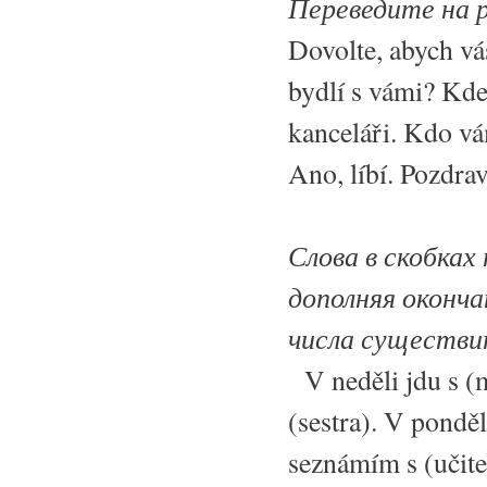
Переведите на р
Dovolte, abych vá
bydlí s vámi? Kde
kanceláři. Kdo vá
Ano, líbí. Pozdrav
Слова в скобка
дополняя оконч
числа существи
V neděli jdu s (m
(sestra). V ponděl
seznámím s (učite