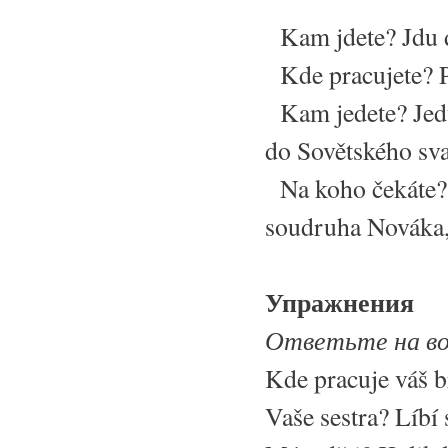
Kam jdete? Jdu d
Kde pracujete? Pr
Kam jedete? Jedu
do Sovětského sv
Na koho čekáte? 
soudruha Nováka,
Упражнения
Ответьте на в
Kde pracuje váš b
Vaše sestra? Líb