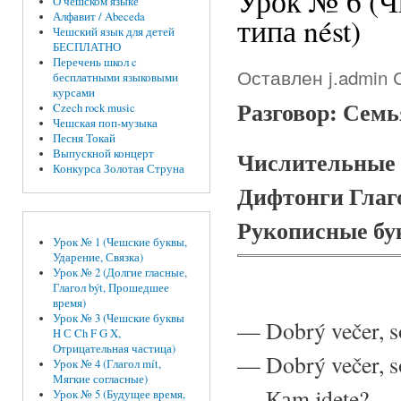
Урок № 6 (Ч
О чешском языке
Алфавит / Abeceda
типа nést)
Чешский язык для детей
БЕСПЛАТНО
Перечень школ c
Оставлен
j.admin
С
бесплатными языковыми
курсами
Разговор: Сем
Czech rock music
Чешская поп-музыка
Песня Токай
Числительные
Выпускной концерт
Конкурса Золотая Струна
Дифтонги Глаг
Рукописные б
Урок № 1 (Чешские буквы,
Ударение, Связка)
Урок № 2 (Долгие гласные,
Глагол být, Прошедшее
время)
Урок № 3 (Чешские буквы
—
Dobrý večer, 
H С Ch F G X,
Отрицательная частица)
—
Dobrý večer, 
Урок № 4 (Глагол mít,
Мягкие согласные)
—
Каm jdete?
Урок № 5 (Будущее время,