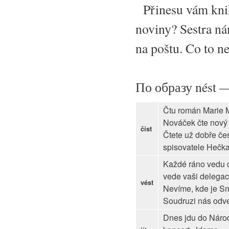
Přinesu vám knih
noviny? Sestra n
na poštu. Co to n
По образу nést 
Čtu román Marie M
Nováček čte nový 
číst
Čtete už dobře č
spisovatele Hečka
Každé ráno vedu 
vede vaši delega
vést
Nevíme, kde je S
Soudruzi nás odve
Dnes jdu do Národ