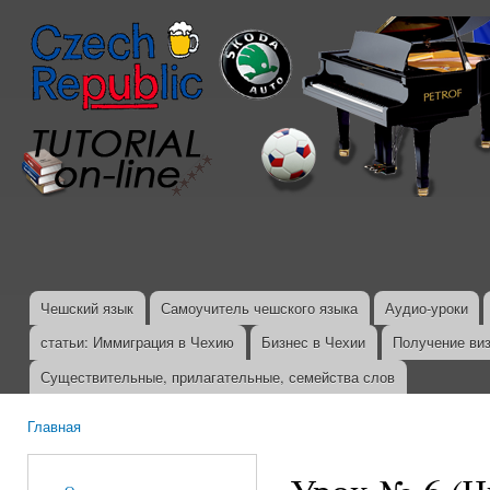
Пер
ос
со
Чешский язык
Самоучитель чешского языка
Аудио-уроки
Главное меню
статьи: Иммиграция в Чехию
Бизнес в Чехии
Получение ви
Существительные, прилагательные, семейства слов
Главная
Вы здесь